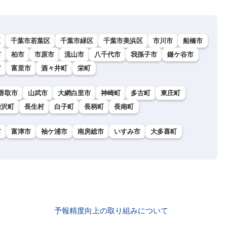
区
千葉市若葉区
千葉市緑区
千葉市美浜区
市川市
船橋市
市
柏市
市原市
流山市
八千代市
我孫子市
鎌ケ谷市
市
富里市
酒々井町
栄町
香取市
山武市
大網白里市
神崎町
多古町
東庄町
睦沢町
長生村
白子町
長柄町
長南町
市
富津市
袖ケ浦市
南房総市
いすみ市
大多喜町
予報精度向上の取り組みについて