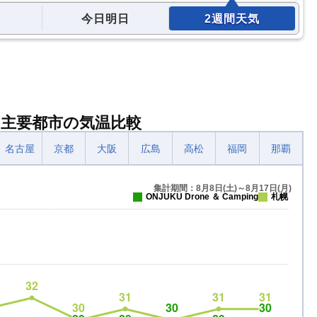
今日明日
2週間天気
ingと主要都市の気温比較
名古屋
京都
大阪
広島
高松
福岡
那覇
集計期間：8月8日(土)～8月17日(月)
ONJUKU Drone ＆ Camping
札幌