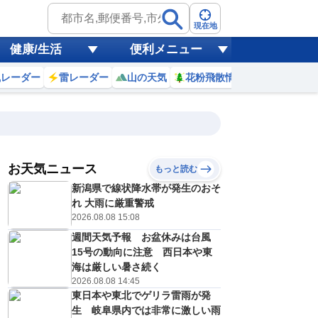
現在地
健康/生活
便利メニュー
風レーダー
雷レーダー
山の天気
花粉飛散情報
世界天気
お天気ニュース
もっと読む
19
20
21
22
新潟県で線状降水帯が発生のおそ
(水)
(木)
(金)
(土)
予報の
れ 大雨に厳重警戒
E
D
E
E
信頼度
高
2026.08.08 15:08
A
週間天気予報 お盆休みは台風
B
C
15号の動向に注意 西日本や東
0
30
29
29
D
℃
℃
℃
℃
海は厳しい暑さ続く
E
2026.08.08 14:45
5
25
25
24
低
℃
℃
℃
℃
？
東日本や東北でゲリラ雷雨が発
0
30
30
30
%
%
%
%
生 岐阜県内では非常に激しい雨