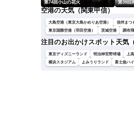
第74回小山の花火
第39
空港の天気（関東甲信）
大島空港（東京大島かめりあ空港）
信州まつ
東京国際空港（羽田空港）
茨城空港
調布
注目のお出かけスポット天気
東京ディズニーランド
明治神宮野球場
上
横浜スタジアム
よみうりランド
富士急ハ