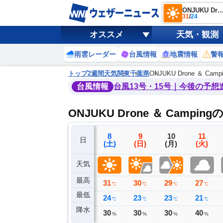
ONJUKU Drone ＆ Cam
31
/
24
オススメ
天気・観測
雨雲レーダー
台風情報
地震情報
警
トップ
2週間天気
関東
千葉県
ONJUKU Drone ＆ Camp
台風情報
台風13号・15号｜今後の予想
ONJUKU Drone ＆ Campi
5
6
7
8
9
10
11
日
(水)
(木)
(金)
(土)
(日)
(月)
(火)
天気
最高
29
30
31
31
30
29
27
℃
℃
℃
℃
℃
℃
℃
最低
22
24
26
24
23
23
21
℃
℃
℃
℃
℃
℃
℃
降水
0
0
0
30
30
30
40
ミリ
ミリ
ミリ
%
%
%
%