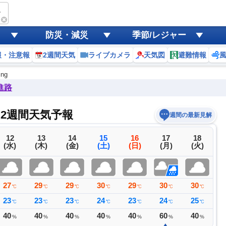
ping
防災・減災
季節/レジャー
報・注意報
2週間天気
ライブカメラ
天気図
避難情報
ing
進路
ngの2週間天気予報
週間の最新見解
12
13
14
15
16
17
18
(水)
(木)
(金)
(土)
(日)
(月)
(火)
27
29
29
30
29
30
30
3
℃
℃
℃
℃
℃
℃
℃
23
23
23
24
23
24
25
2
℃
℃
℃
℃
℃
℃
℃
40
40
40
40
40
60
40
4
%
%
%
%
%
%
%