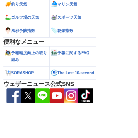
釣り天気
マリン天気
ゴルフ場の天気
スポーツ天気
雷警戒】午後は東日
【台風13号 2026】台風離れてもスパイ
【台風15号 202
状態が非常に不安定に
ラルバンドによる大雨警戒（8日6時情
響するおそれ（8日
風邪予防指数
乾燥指数
報）
便利なメニュー
予報精度向上の取り
予報に関するFAQ
組み
SORASHOP
The Last 10-second
ウェザーニュース公式SNS