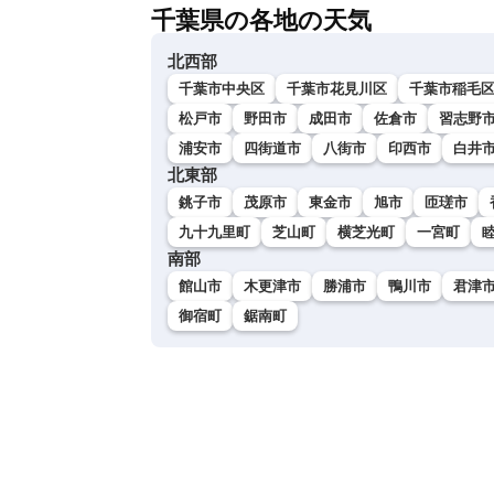
千葉県の各地の天気
北西部
千葉市中央区
千葉市花見川区
千葉市稲毛
松戸市
野田市
成田市
佐倉市
習志野
浦安市
四街道市
八街市
印西市
白井
北東部
銚子市
茂原市
東金市
旭市
匝瑳市
九十九里町
芝山町
横芝光町
一宮町
南部
館山市
木更津市
勝浦市
鴨川市
君津
御宿町
鋸南町