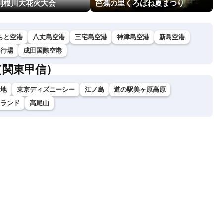
回利根川大花火大会
芭蕉の里くろばね夏まつり
もと空港
八丈島空港
三宅島空港
神津島空港
新島空港
飛行場
成田国際空港
（関東甲信）
高地
東京ディズニーシー
江ノ島
道の駅美ヶ原高原
イランド
高尾山