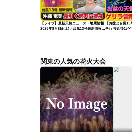
【ライブ】最新天気ニュース・地震情報
【お盆と台風1
2026年8月8日(土)／台風13号最新情報
それ 接近後は
令和8年熊本地震情報〈ウェザーニュー
スLiVEアフタヌーン・山岸愛梨／芳野達
郎〉
関東の人気の花火大会