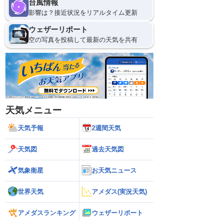
台風情報
影響は？接近状況をリアルタイム更新
ウェザーリポート
空の写真を投稿して最新の天気を共有
天気メニュー
天気予報
2週間天気
天気図
過去天気図
気象衛星
お天気ニュース
世界天気
アメダス(実況天気)
アメダスランキング
ウェザーリポート