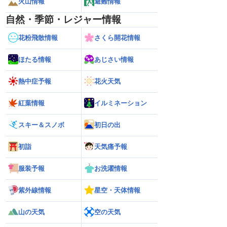
火山情報
避難情報
自然・季節・レジャー情報
花粉飛散情報
さくら開花情報
ほたる情報
あじさい情報
熱中症予報
花火天気
紅葉情報
イルミネーション
スキー＆スノボ
初日の出
初詣
天気痛予報
服装予報
お洗濯情報
紫外線情報
星空・天体情報
山の天気
空の天気