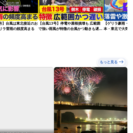
5号】台風は東北接近のお
【台風13号】停電や屋根損壊も 広範囲
【ゲリラ豪雨・落
ゲリラ雷雨の頻度高まる
で強い雨風が特徴の台風かつ動きも遅く
本・東北で大気の
影響が長引くおそれ
2026.08.08
もっと見る