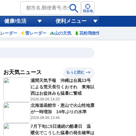
現在地
健康/生活
便利メニュー
風レーダー
雷レーダー
山の天気
花粉飛散情報
世界天気
お天気ニュース
もっと読む
17
18
19
20
週間天気予報 沖縄は台風13号
(月)
(火)
(水)
(木)
予報の
による荒天長引くおそれ 東海以
C
C
D
D
信頼度
高
西はお盆休みも猛暑に警戒
A
2026.08.06 14:20
B
北海道函館市・恵山で火山性地震
C
7
27
26
26
D
が一時増加 14年ぶりの水準
℃
℃
℃
℃
E
2026.08.06 13:46
1
20
20
20
低
℃
℃
℃
℃
？
7月下旬に5日連続の酷暑日 温
0
20
30
30
%
%
%
%
暖化でこうした猛暑の発生確率は