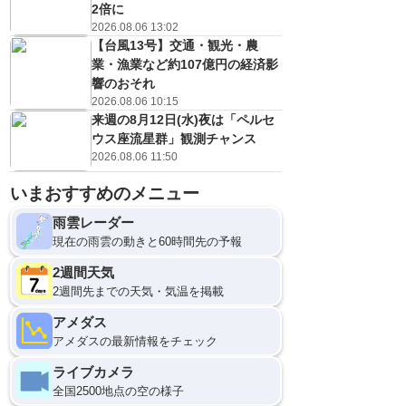
2倍に
2026.08.06 13:02
【台風13号】交通・観光・農
業・漁業など約107億円の経済影
響のおそれ
2026.08.06 10:15
来週の8月12日(水)夜は「ペルセ
ウス座流星群」観測チャンス
2026.08.06 11:50
いまおすすめのメニュー
雨雲レーダー
現在の雨雲の動きと60時間先の予報
2週間天気
2週間先までの天気・気温を掲載
アメダス
アメダスの最新情報をチェック
ライブカメラ
全国2500地点の空の様子