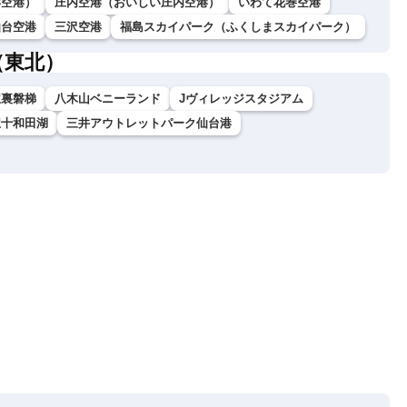
形空港）
庄内空港（おいしい庄内空港）
いわて花巻空港
仙台空港
三沢空港
福島スカイパーク（ふくしまスカイパーク）
（東北）
駅裏磐梯
八木山ベニーランド
Jヴィレッジスタジアム
駅十和田湖
三井アウトレットパーク仙台港