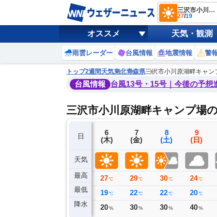
三沢市小川原湖畔キャンプ場
27
/
19
オススメ
天気・観測
雨雲レーダー
台風情報
地震情報
警
トップ
2週間天気
東北
青森県
三沢市小川原湖畔キャン
台風情報
台風13号・15号｜今後の予想
三沢市小川原湖畔キャンプ場の
3
4
5
6
7
8
9
日
(月)
(火)
(水)
(木)
(金)
(土)
(日)
天気
最高
23
24
27
27
29
30
24
℃
℃
℃
℃
℃
℃
℃
最低
17
15
17
19
22
22
20
℃
℃
℃
℃
℃
℃
℃
降水
0
0
0
20
30
30
40
ミリ
ミリ
ミリ
%
%
%
%