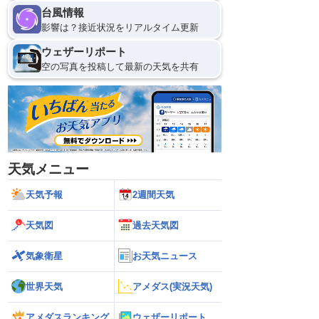
台風情報
影響は？接近状況をリアルタイム更新
ウェザーリポート
空の写真を投稿して最新の天気を共有
天気メニュー
天気予報
2週間天気
天気図
過去天気図
気象衛星
お天気ニュース
世界天気
アメダス(実況天気)
アメダスランキング
ウェザーリポート