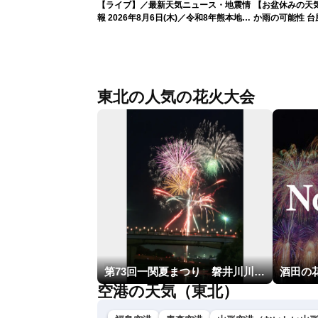
【ライブ】／最新天気ニュース・地震情
【お盆休みの天
報 2026年8月6日(木)／令和8年熊本地震
か雨の可能性 台
情報／台風13号が大東島地方に最接近
〈ウェザーニュースLiVEアフタヌーン・
青原桃香／本田竜也〉
東北の人気の花火大会
第73回一関夏まつり 磐井川川開き花火大会
酒田の
空港の天気（東北）