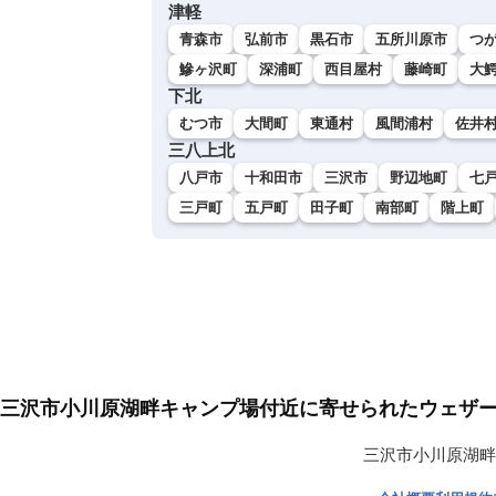
津軽
青森市
弘前市
黒石市
五所川原市
つ
鰺ヶ沢町
深浦町
西目屋村
藤崎町
大
下北
むつ市
大間町
東通村
風間浦村
佐井
三八上北
八戸市
十和田市
三沢市
野辺地町
七
三戸町
五戸町
田子町
南部町
階上町
三沢市小川原湖畔キャンプ場付近に寄せられたウェザ
三沢市小川原湖畔