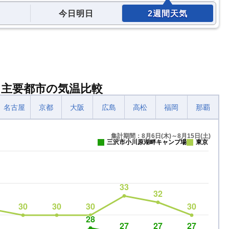
今日明日
2週間天気
と主要都市の気温比較
名古屋
京都
大阪
広島
高松
福岡
那覇
集計期間：8月6日(木)～8月15日(土)
三沢市小川原湖畔キャンプ場
東京