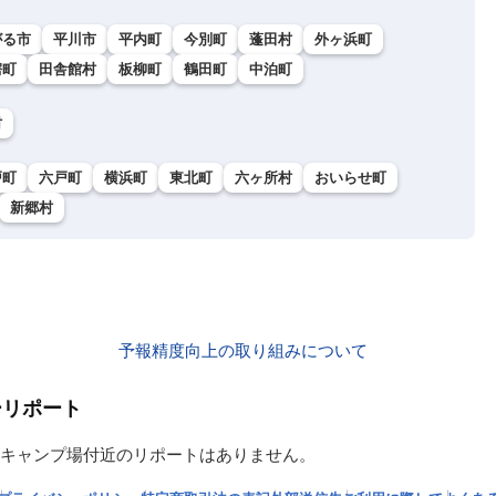
がる市
平川市
平内町
今別町
蓬田村
外ヶ浜町
鰐町
田舎館村
板柳町
鶴田町
中泊町
村
戸町
六戸町
横浜町
東北町
六ヶ所村
おいらせ町
新郷村
予報精度向上の取り組みについて
ーリポート
キャンプ場付近のリポートはありません。