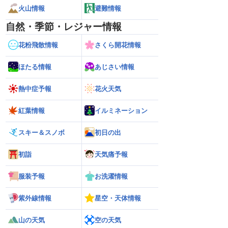
火山情報
避難情報
自然・季節・レジャー情報
花粉飛散情報
さくら開花情報
ほたる情報
あじさい情報
熱中症予報
花火天気
紅葉情報
イルミネーション
スキー＆スノボ
初日の出
初詣
天気痛予報
服装予報
お洗濯情報
紫外線情報
星空・天体情報
山の天気
空の天気