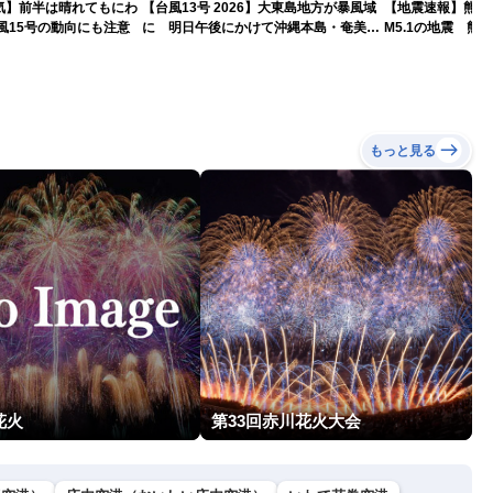
気】前半は晴れてもにわ
【台風13号 2026】大東島地方が暴風域
【地震速報】熊本
風15号の動向にも注意
に 明日午後にかけて沖縄本島・奄美通
M5.1の地震 熊
過する見込み 早めの備えを ※8月6日
で震度4を観測
10時更新
もっと見る
花火
第33回赤川花火大会