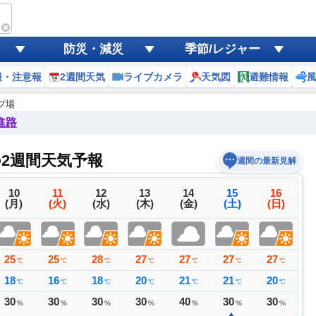
防災・減災
季節/レジャー
報・注意報
2週間天気
ライブカメラ
天気図
避難情報
プ場
進路
2週間天気予報
週間の最新見解
10
11
12
13
14
15
16
(月)
(火)
(水)
(木)
(金)
(土)
(日)
25
25
28
27
27
27
27
2
℃
℃
℃
℃
℃
℃
℃
18
16
18
20
21
21
20
2
℃
℃
℃
℃
℃
℃
℃
30
30
30
30
40
30
30
2
%
%
%
%
%
%
%