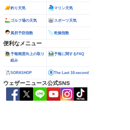
県天草･芦北地方で
【雨情報】関東は通勤通学時も弱い雨
【台風15号 202
本県や長崎県、鹿児島県
日中は再び雨降りやすい
近づいてくる可能
釣り天気
マリン天気
（6日3時更新）
ゴルフ場の天気
スポーツ天気
風邪予防指数
乾燥指数
便利なメニュー
予報精度向上の取り
予報に関するFAQ
組み
SORASHOP
The Last 10-second
ウェザーニュース公式SNS