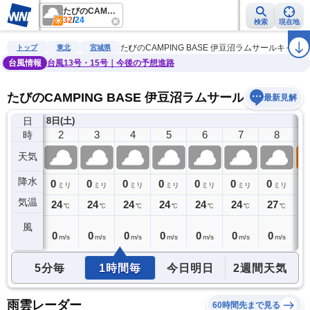
たびのCAMPING BASE 伊豆沼ラムサールキャンプ場
32
/
24
検索
現在地
雨雲レーダー
台風情報
地震情報
警報・注意報
2週間天気
ラ
たびのCAMPING BASE 伊豆沼ラムサールキャン
トップ
東北
宮城県
台風情報
台風13号・15号｜今後の予想進路
たびのCAMPING BASE 伊豆沼ラムサールキャンプ
最新見解
日
8日(土)
1
2
3
4
5
6
7
8
時
天気
降水
0
0
0
0
0
0
0
0
0
ミリ
ミリ
ミリ
ミリ
ミリ
ミリ
ミリ
ミリ
気温
24
24
24
24
24
24
24
27
2
℃
℃
℃
℃
℃
℃
℃
℃
風
0
0
0
0
0
0
0
0
0
m/s
m/s
m/s
m/s
m/s
m/s
m/s
m/s
5分毎
1時間毎
今日明日
2週間天気
雨雲レーダー
60時間先まで見る