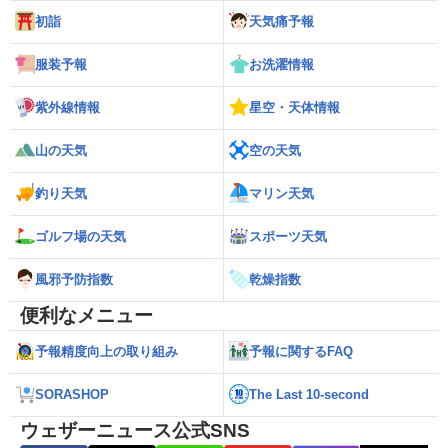
初詣
天気痛予報
服装予報
お洗濯情報
紫外線情報
星空・天体情報
山の天気
空の天気
釣り天気
マリン天気
ゴルフ場の天気
スポーツ天気
風邪予防指数
乾燥指数
便利なメニュー
予報精度向上の取り組み
予報に関するFAQ
SORASHOP
The Last 10-second
ウェザーニュース公式SNS