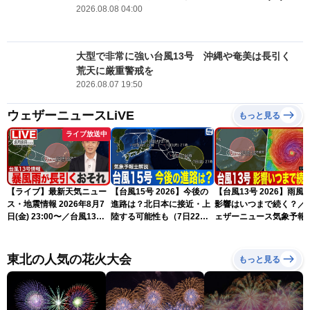
2026.08.08 04:00
大型で非常に強い台風13号 沖縄や奄美は長引く
荒天に厳重警戒を
2026.08.07 19:50
ウェザーニュースLiVE
もっと見る
ライブ放送中
【ライブ】最新天気ニュー
【台風15号 2026】今後の
【台風13号 2026】雨風
ス・地震情報 2026年8月7
進路は？北日本に接近・上
影響はいつまで続く？／
日(金) 23:00〜／台風13号
陸する可能性も（7日22時
ェザーニュース気象予報
の影響長引く 〈ウェザーニ
情報）
解説（7日22時情報）
ュースLiVE・川畑玲〉
東北の人気の花火大会
もっと見る