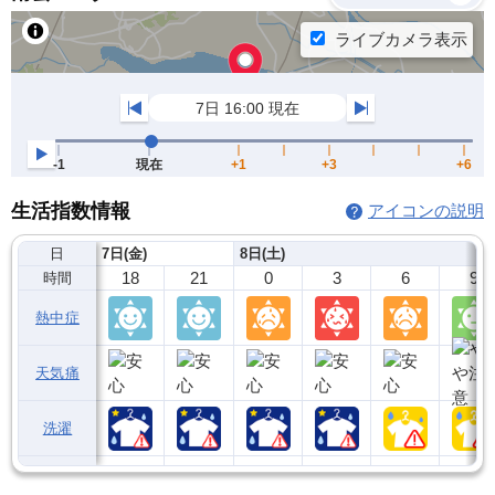
生活指数情報
アイコンの説明
日
7日(金)
8日(土)
18
21
0
3
6
9
時間
熱中症
天気痛
洗濯