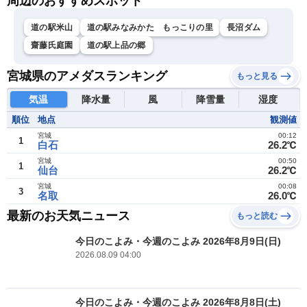
周辺のおすすめスポット
道の駅米山
道の駅みなみかた もっこりの里
長沼ダム
齋藤氏庭園
道の駅上品の郷
宮城県のアメダスランキング
もっと見る
気温
降水量
風
降雪量
湿度
順位
地点
観測値
宮城
00:12
1
白石
26.2℃
宮城
00:50
1
仙台
26.2℃
宮城
00:08
3
名取
26.0℃
最新のお天気ニュース
もっと読む
今日のこよみ・今週のこよみ 2026年8月9日(日)
2026.08.09 04:00
今日のこよみ・今週のこよみ 2026年8月8日(土)