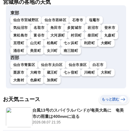
宮城県の各地の天気
東部
仙台市宮城野区
仙台市若林区
石巻市
塩竈市
気仙沼市
名取市
角田市
多賀城市
岩沼市
登米市
東松島市
富谷市
大河原町
村田町
柴田町
丸森町
亘理町
山元町
松島町
七ヶ浜町
利府町
大郷町
涌谷町
美里町
女川町
南三陸町
西部
仙台市青葉区
仙台市太白区
仙台市泉区
白石市
栗原市
大崎市
蔵王町
七ヶ宿町
川崎町
大和町
大衡村
色麻町
加美町
お天気ニュース
もっと読む
台風13号のスパイラルバンドが奄美大島に 奄美
市の雨量は400mmに迫る
2026.08.07 21:35