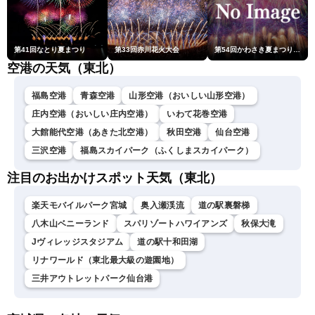
第41回なとり夏まつり
第33回赤川花火大会
第54回かわさき夏まつり花火大会「おらが自慢のでっかい花火」
空港の天気（東北）
福島空港
青森空港
山形空港（おいしい山形空港）
庄内空港（おいしい庄内空港）
いわて花巻空港
大館能代空港（あきた北空港）
秋田空港
仙台空港
三沢空港
福島スカイパーク（ふくしまスカイパーク）
注目のお出かけスポット天気（東北）
楽天モバイルパーク宮城
奥入瀬渓流
道の駅裏磐梯
八木山ベニーランド
スパリゾートハワイアンズ
秋保大滝
Jヴィレッジスタジアム
道の駅十和田湖
リナワールド（東北最大級の遊園地）
三井アウトレットパーク仙台港