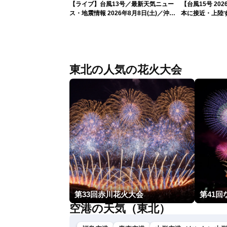
【ライブ】台風13号／最新天気ニュー
【台風15号 2
ス・地震情報 2026年8月8日(土)／沖
本に接近・上陸す
縄・奄美は大荒れの天気が続く／令和8
情報）
年熊本地震情報 ／〈ウェザーニュース
LiVEモーニング・松本真央／山口剛央〉
東北の人気の花火大会
第33回赤川花火大会
第41
空港の天気（東北）