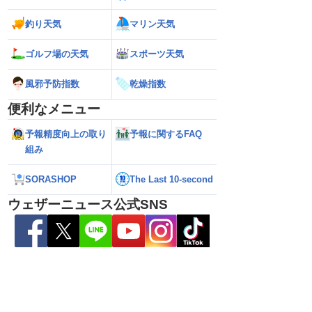
026】台風の影響に要
【ゲリラ雷雨】長野県で1時間に約
【台風13号 202
雷雨の心配も
100mmの猛烈な雨／気象防災速報・記
強い」勢力に再発
釣り天気
マリン天気
録的短時間大雨
（7日18時最新情報
ゴルフ場の天気
スポーツ天気
風邪予防指数
乾燥指数
便利なメニュー
予報精度向上の取り
予報に関するFAQ
組み
SORASHOP
The Last 10-second
ウェザーニュース公式SNS