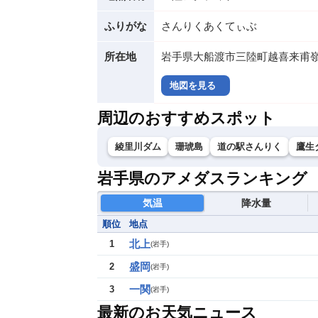
ふりがな
さんりくあくてぃぶ
所在地
岩手県大船渡市三陸町越喜来甫嶺
地図を見る
周辺のおすすめスポット
綾里川ダム
珊琥島
道の駅さんりく
鷹生
岩手県のアメダスランキング
気温
降水量
順位
地点
北上
1
(
岩手
)
盛岡
2
(
岩手
)
一関
3
(
岩手
)
最新のお天気ニュース