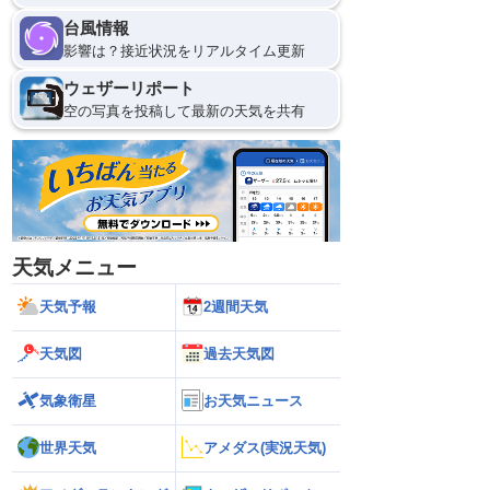
台風情報
影響は？接近状況をリアルタイム更新
ウェザーリポート
空の写真を投稿して最新の天気を共有
天気メニュー
天気予報
2週間天気
天気図
過去天気図
気象衛星
お天気ニュース
世界天気
アメダス(実況天気)