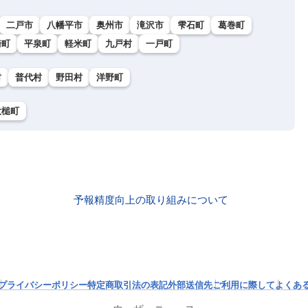
二戸市
八幡平市
奥州市
滝沢市
雫石町
葛巻町
崎町
平泉町
軽米町
九戸村
一戸町
村
普代村
野田村
洋野町
大槌町
予報精度向上の取り組みについて
プライバシーポリシー
特定商取引法の表記
外部送信先
ご利用に際して
よくあ