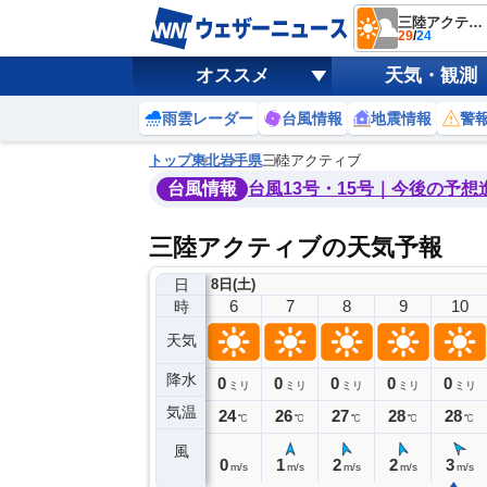
三陸アクティブ
29
/
24
オススメ
天気・観測
雨雲レーダー
台風情報
地震情報
警
トップ
東北
岩手県
三陸アクティブ
台風情報
台風13号・15号｜今後の予想
三陸アクティブの天気予報
日
8日(土)
2
3
4
5
6
7
8
9
10
時
天気
降水
0
0
0
0
0
0
0
0
ミリ
ミリ
ミリ
ミリ
ミリ
ミリ
ミリ
ミリ
ミリ
気温
24
24
24
24
24
26
27
28
28
℃
℃
℃
℃
℃
℃
℃
℃
℃
風
0
1
1
0
0
1
2
2
3
m/s
m/s
m/s
m/s
m/s
m/s
m/s
m/s
m/s