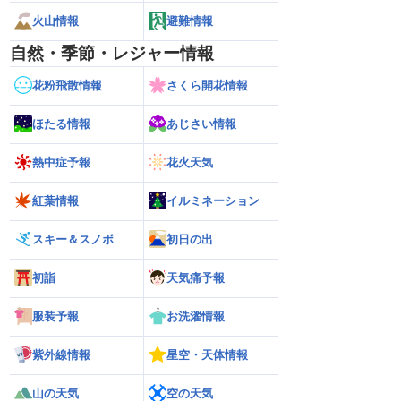
火山情報
避難情報
自然・季節・レジャー情報
花粉飛散情報
さくら開花情報
ほたる情報
あじさい情報
熱中症予報
花火天気
紅葉情報
イルミネーション
スキー＆スノボ
初日の出
初詣
天気痛予報
服装予報
お洗濯情報
紫外線情報
星空・天体情報
山の天気
空の天気