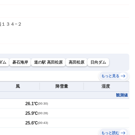
１３４−２
ダム
碁石海岸
道の駅 高田松原
高田松原
日向ダム
もっと見る
風
降雪量
湿度
観測値
26.1℃
(
00:30
)
25.9℃
(
00:28
)
25.6℃
(
00:43
)
もっと読む