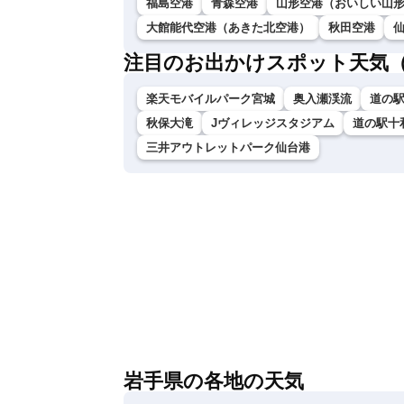
福島空港
青森空港
山形空港（おいしい山
大館能代空港（あきた北空港）
秋田空港
注目のお出かけスポット天気
楽天モバイルパーク宮城
奥入瀬渓流
道の
秋保大滝
Jヴィレッジスタジアム
道の駅十
三井アウトレットパーク仙台港
岩手県の各地の天気