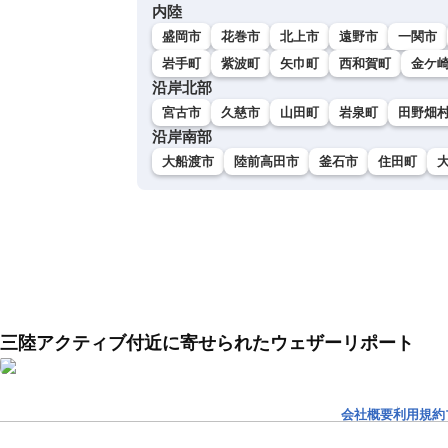
内陸
盛岡市
花巻市
北上市
遠野市
一関市
岩手町
紫波町
矢巾町
西和賀町
金ケ
沿岸北部
宮古市
久慈市
山田町
岩泉町
田野畑
沿岸南部
大船渡市
陸前高田市
釜石市
住田町
三陸アクティブ付近に寄せられたウェザーリポート
会社概要
利用規約