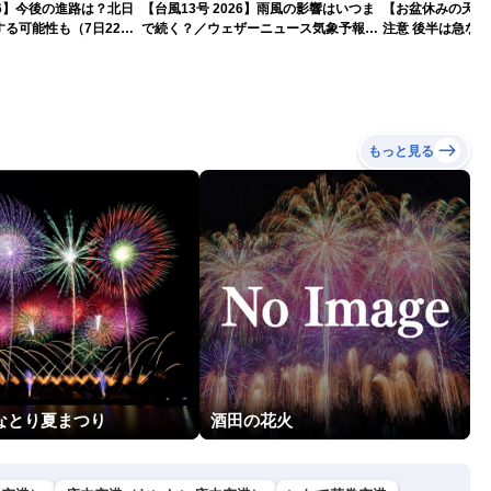
026】今後の進路は？北日
【台風13号 2026】雨風の影響はいつま
【お盆休みの天気2
る可能性も（7日22時
で続く？／ウェザーニュース気象予報士
注意 後半は急な
解説（7日22時情報）
もっと見る
回なとり夏まつり
酒田の花火