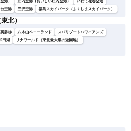
形空港）
庄内空港（おいしい庄内空港）
いわて花巻空港
仙台空港
三沢空港
福島スカイパーク（ふくしまスカイパーク）
（東北）
駅裏磐梯
八木山ベニーランド
スパリゾートハワイアンズ
和田湖
リナワールド（東北最大級の遊園地）