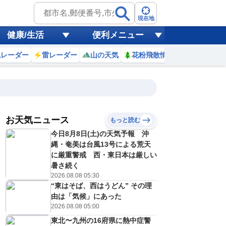
現在地
健康/生活
便利メニュー
風レーダー
雷レーダー
山の天気
花粉飛散情報
世界天気
お天気ニュース
もっと読む
9日(日)
今日8月8日(土)の天気予報 沖
9
20
21
22
23
0
1
2
3
縄・奄美は台風13号による荒天
に厳重警戒 西・東日本は厳しい
暑さ続く
2026.08.08 05:30
0
0
0
0
0
0
0
0
リ
ミリ
ミリ
ミリ
ミリ
ミリ
ミリ
ミリ
ミリ
“東はそば、西はうどん” その理
25
25
24
24
24
24
23
23
℃
℃
℃
℃
℃
℃
℃
℃
℃
由は「気候」にあった
2026.08.08 05:00
1
1
1
1
1
1
1
1
/s
m/s
m/s
m/s
m/s
m/s
m/s
m/s
m/s
東北〜九州の16府県に熱中症警