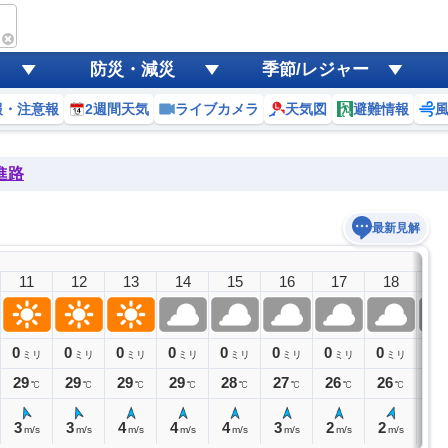
防災・減災
季節/レジャー
報・注意報
2週間天気
ライブカメラ
天気図
避難情報
進路
最新見解
11
12
13
14
15
16
17
18
1
0
0
0
0
0
0
0
0
0
ミリ
ミリ
ミリ
ミリ
ミリ
ミリ
ミリ
ミリ
ミ
29
29
29
29
28
27
26
26
25
℃
℃
℃
℃
℃
℃
℃
℃
3
3
4
4
4
3
2
2
1
m/s
m/s
m/s
m/s
m/s
m/s
m/s
m/s
m