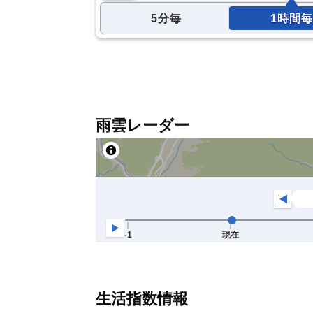
5分毎
1時間毎
雨雲レーダー
生活指数情報