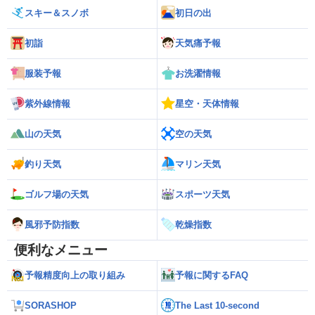
スキー＆スノボ
初日の出
初詣
天気痛予報
服装予報
お洗濯情報
紫外線情報
星空・天体情報
山の天気
空の天気
釣り天気
マリン天気
ゴルフ場の天気
スポーツ天気
風邪予防指数
乾燥指数
便利なメニュー
予報精度向上の取り組み
予報に関するFAQ
SORASHOP
The Last 10-second