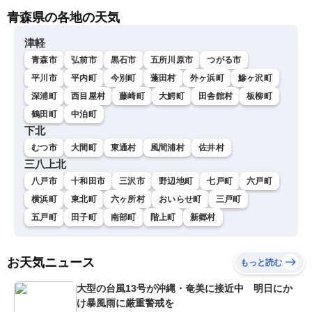
青森県の各地の天気
津軽
青森市
弘前市
黒石市
五所川原市
つがる市
平川市
平内町
今別町
蓬田村
外ヶ浜町
鰺ヶ沢町
深浦町
西目屋村
藤崎町
大鰐町
田舎館村
板柳町
鶴田町
中泊町
下北
むつ市
大間町
東通村
風間浦村
佐井村
三八上北
八戸市
十和田市
三沢市
野辺地町
七戸町
六戸町
横浜町
東北町
六ヶ所村
おいらせ町
三戸町
五戸町
田子町
南部町
階上町
新郷村
お天気ニュース
もっと読む
大型の台風13号が沖縄・奄美に接近中 明日にか
け暴風雨に厳重警戒を