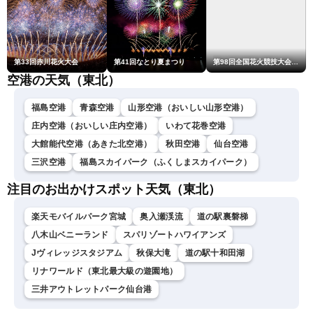
第33回赤川花火大会
第41回なとり夏まつり
第98回全国花火競技大会「大曲の花火」
空港の天気（東北）
福島空港
青森空港
山形空港（おいしい山形空港）
庄内空港（おいしい庄内空港）
いわて花巻空港
大館能代空港（あきた北空港）
秋田空港
仙台空港
三沢空港
福島スカイパーク（ふくしまスカイパーク）
注目のお出かけスポット天気（東北）
楽天モバイルパーク宮城
奥入瀬渓流
道の駅裏磐梯
八木山ベニーランド
スパリゾートハワイアンズ
Jヴィレッジスタジアム
秋保大滝
道の駅十和田湖
リナワールド（東北最大級の遊園地）
三井アウトレットパーク仙台港