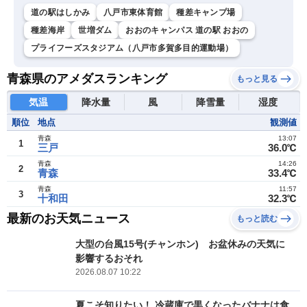
道の駅はしかみ
八戸市東体育館
種差キャンプ場
種差海岸
世増ダム
おおのキャンパス 道の駅 おおの
プライフーズスタジアム（八戸市多賀多目的運動場）
青森県のアメダスランキング
もっと見る
気温
降水量
風
降雪量
湿度
順位
地点
観測値
青森
13:07
1
三戸
36.0℃
青森
14:26
2
青森
33.4℃
青森
11:57
3
十和田
32.3℃
最新のお天気ニュース
もっと読む
大型の台風15号(チャンホン) お盆休みの天気に
影響するおそれ
2026.08.07 10:22
夏こそ知りたい！ 冷蔵庫で黒くなったバナナは食