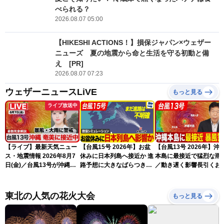
べられる？
2026.08.07 05:00
【HIKESHI ACTIONS！】損保ジャパン×ウェザー
ニューズ 夏の地震から命と生活を守る初動と備
え [PR]
2026.08.07 07:23
ウェザーニュースLiVE
もっと見る
ライブ放送中
【ライブ】最新天気ニュー
【台風15号 2026年】お盆
【台風13号 2026年】沖
ス・地震情報 2026年8月7
休みに日本列島へ接近か 進
本島に最接近で猛烈な雨
日(金)／台風13号が沖縄・
路予想に大きなばらつき
／動き遅く影響長引くお
奄美に最接近へ 令和8年
（7日13時更新）
れ（7日13時更新）
熊本地震情報〈ウェザーニ
ュースLiVEアフタヌーン・
東北の人気の花火大会
もっと見る
小林李衣奈／内藤邦裕〉