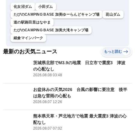
化女沼ダム
小田ダム
たびのCAMPING BASE 加美ゆーらんどキャンプ場
花山ダム
道の駅路田里はなやま
たびのCAMPING BASE 加美大滝キャンプ場
細倉マインパーク
最新のお天気ニュース
もっと読む
茨城県北部でM3.9の地震 日立市で震度3 津波
の心配なし
2026.08.08 03:48
お盆休みの天気2026 台風の影響に要注意 後半
は急な雷雨の心配も
2026.08.07 12:26
熊本県天草・芦北地方で地震 最大震度3 津波の心
配なし
2026.08.07 07:02