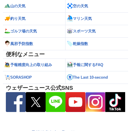
山の天気
空の天気
釣り天気
マリン天気
ゴルフ場の天気
スポーツ天気
風邪予防指数
乾燥指数
便利なメニュー
予報精度向上の取り組み
予報に関するFAQ
SORASHOP
The Last 10-second
ウェザーニュース公式SNS