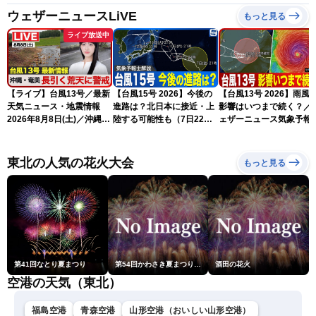
ウェザーニュースLiVE
もっと見る
ライブ放送中
【ライブ】台風13号／最新
【台風15号 2026】今後の
【台風13号 2026】雨風
天気ニュース・地震情報
進路は？北日本に接近・上
影響はいつまで続く？／
2026年8月8日(土)／沖縄・
陸する可能性も（7日22時
ェザーニュース気象予報
奄美は大荒れの天気が続く
情報）
解説（7日22時情報）
／令和8年熊本地震情報 ／
〈ウェザーニュースLiVEモ
東北の人気の花火大会
もっと見る
ーニング・松本真央／山口
剛央〉
第41回なとり夏まつり
第54回かわさき夏まつり花火大会「おらが自慢のでっかい花火」
酒田の花火
空港の天気（東北）
福島空港
青森空港
山形空港（おいしい山形空港）