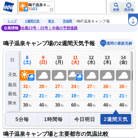
鳴子温泉キャンプ場
31
/
22
検索
現在地
雨雲レーダー
台風情報
地震情報
警報・注意報
2週間天気
ラ
鳴子温泉キャンプ場
トップ
2週間天気
東北
宮城県
台風情報
台風13号・15号｜今後の予想進路
鳴子温泉キャンプ場の2週間天気予報
週間の最新見解
7
8
9
10
11
12
13
14
日
(金)
(土)
(日)
(月)
(火)
(水)
(木)
(金)
(
天気
最高
31
31
28
27
24
27
26
26
2
℃
℃
℃
℃
℃
℃
℃
℃
最低
23
22
21
20
19
20
21
21
2
℃
℃
℃
℃
℃
℃
℃
℃
降水
76
30
40
30
60
40
40
40
4
ミリ
%
%
%
%
%
%
%
5分毎
1時間毎
今日明日
2週間天気
鳴子温泉キャンプ場と主要都市の気温比較