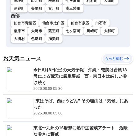
亘理町
山元町
松島町
七ヶ浜町
利府町
大郷町
涌谷町
美里町
女川町
南三陸町
西部
仙台市青葉区
仙台市太白区
仙台市泉区
白石市
栗原市
大崎市
蔵王町
七ヶ宿町
川崎町
大和町
大衡村
色麻町
加美町
お天気ニュース
もっと読む
今日8月8日(土)の天気予報 沖縄・奄美は台風13
号による荒天に厳重警戒 西・東日本は厳しい暑
さ続く
2026.08.08 05:30
“東はそば、西はうどん” その理由は「気候」にあ
った
2026.08.08 05:00
東北〜九州の16府県に熱中症警戒アラート 危険
な暑さに警戒