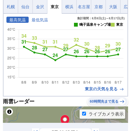
札幌
仙台
金沢
東京
横浜
名古屋
京都
大阪
広
集計期間：8月8日(土)～8月17日(月)
最高気温
最低気温
鳴子温泉キャンプ場
東京
東京の天気を見る
雨雲レーダー
60時間先まで見る