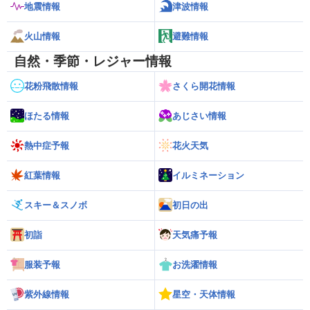
地震情報
津波情報
火山情報
避難情報
自然・季節・レジャー情報
花粉飛散情報
さくら開花情報
ほたる情報
あじさい情報
熱中症予報
花火天気
紅葉情報
イルミネーション
スキー＆スノボ
初日の出
初詣
天気痛予報
服装予報
お洗濯情報
紫外線情報
星空・天体情報