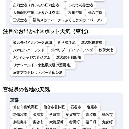
庄内空港（おいしい庄内空港）
いわて花巻空港
大館能代空港（あきた北空港）
秋田空港
仙台空港
三沢空港
福島スカイパーク（ふくしまスカイパーク）
注目のお出かけスポット天気（東北）
楽天モバイルパーク宮城
奥入瀬渓流
道の駅裏磐梯
八木山ベニーランド
スパリゾートハワイアンズ
秋保大滝
Jヴィレッジスタジアム
道の駅十和田湖
リナワールド（東北最大級の遊園地）
三井アウトレットパーク仙台港
宮城県の各地の天気
東部
仙台市宮城野区
仙台市若林区
石巻市
塩竈市
気仙沼市
名取市
角田市
多賀城市
岩沼市
登米市
東松島市
富谷市
大河原町
村田町
柴田町
丸森町