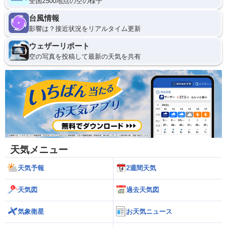
全国2500地点の空の様子
台風情報
影響は？接近状況をリアルタイム更新
ウェザーリポート
空の写真を投稿して最新の天気を共有
天気メニュー
天気予報
2週間天気
天気図
過去天気図
気象衛星
お天気ニュース