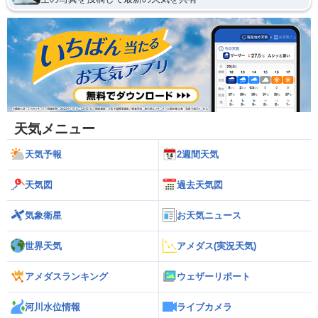
天気メニュー
天気予報
2週間天気
天気図
過去天気図
気象衛星
お天気ニュース
世界天気
アメダス(実況天気)
アメダスランキング
ウェザーリポート
河川水位情報
ライブカメラ