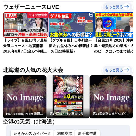
ウェザーニュースLiVE
もっと見る
ライブ放送中
【ライブ】台風13号／最新
【ダブル台風】日本列島へ
【台風13号 2026】沖縄
天気ニュース・地震情報
接近 お盆休みへの影響は？
島・奄美地方の暴風・大
2026年8月7日(金)／沖縄・
（6日22時更新）
のピークはいつまで続く
奄美は台風による暴風雨に
（6日18時更新）
厳重警戒〈ウェザーニュー
スLiVEモーニング・松本真
北海道の人気の花火大会
もっと見る
央／有賀哲夫〉
HBA Special Night 道新・秋華火（はなび）
第17回ばんけい夏まつり大花火大会
第23回釧路大漁どんぱく花火大会 ～道新・光と音のファンタジー～
空港の天気（北海道）
たきかわスカイパーク
利尻空港
新千歳空港