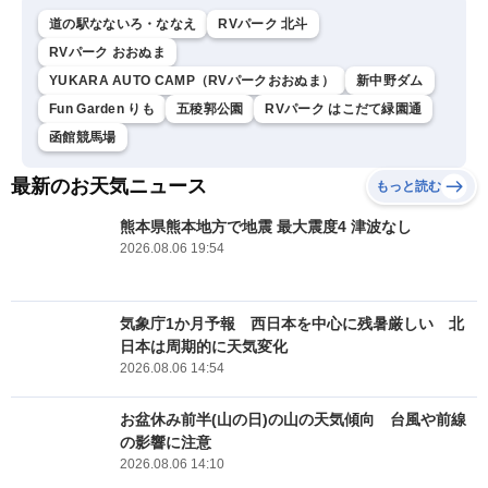
道の駅なないろ・ななえ
RVパーク 北斗
RVパーク おおぬま
YUKARA AUTO CAMP（RVパークおおぬま）
新中野ダム
Fun Garden りも
五稜郭公園
RVパーク はこだて緑園通
函館競馬場
最新のお天気ニュース
もっと読む
熊本県熊本地方で地震 最大震度4 津波なし
2026.08.06 19:54
気象庁1か月予報 西日本を中心に残暑厳しい 北
日本は周期的に天気変化
2026.08.06 14:54
お盆休み前半(山の日)の山の天気傾向 台風や前線
の影響に注意
2026.08.06 14:10