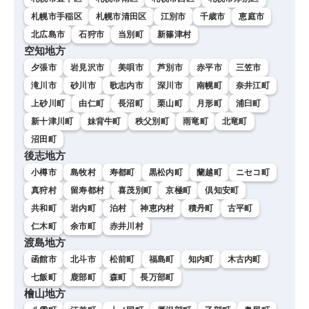
札幌市手稲区
札幌市清田区
江別市
千歳市
恵庭市
北広島市
石狩市
当別町
新篠津村
空知地方
夕張市
岩見沢市
美唄市
芦別市
赤平市
三笠市
滝川市
砂川市
歌志内市
深川市
南幌町
奈井江町
上砂川町
由仁町
長沼町
栗山町
月形町
浦臼町
新十津川町
妹背牛町
秩父別町
雨竜町
北竜町
沼田町
後志地方
小樽市
島牧村
寿都町
黒松内町
蘭越町
ニセコ町
真狩村
留寿都村
喜茂別町
京極町
倶知安町
共和町
岩内町
泊村
神恵内村
積丹町
古平町
仁木町
余市町
赤井川村
渡島地方
函館市
北斗市
松前町
福島町
知内町
木古内町
七飯町
鹿部町
森町
長万部町
檜山地方