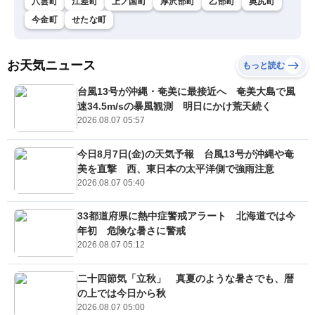
八雲町
江差町
上ノ国町
厚沢部町
乙部町
奥尻町
今金町
せたな町
お天気ニュース
もっと読む
台風13号が沖縄・奄美に最接近へ 奄美大島で風
速34.5m/sの暴風観測 明日にかけ荒天続く
2026.08.07 05:57
今日8月7日(金)の天気予報 台風13号が沖縄や奄
美を直撃 西、東日本の太平洋側で強雨注意
2026.08.07 05:40
33都道府県に熱中症警戒アラート 北海道では今
年初 危険な暑さに警戒
2026.08.07 05:12
二十四節気「立秋」 真夏のような暑さでも、暦
の上では今日から秋
2026.08.07 05:00