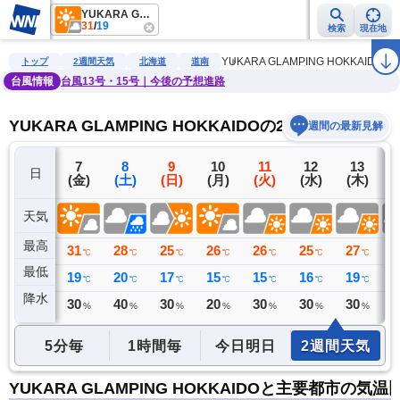
YUKARA GLAMPING HOKKAIDO
31
/
19
検索
現在地
雨雲レーダー
台風情報
地震情報
警報・注意報
2週間天気
ラ
YUKARA GLAMPING HOKKAIDO
トップ
2週間天気
北海道
道南
台風情報
台風13号・15号｜今後の予想進路
YUKARA GLAMPING HOKKAIDOの2週間天気予報
週間の最新見解
6
7
8
9
10
11
12
13
日
(木)
(金)
(土)
(日)
(月)
(火)
(水)
(木)
(
天気
最高
27
31
28
25
26
26
25
27
2
℃
℃
℃
℃
℃
℃
℃
℃
最低
17
19
20
17
15
15
16
19
2
℃
℃
℃
℃
℃
℃
℃
℃
降水
0
30
40
30
20
30
30
30
6
ミリ
%
%
%
%
%
%
%
5分毎
1時間毎
今日明日
2週間天気
YUKARA GLAMPING HOKKAIDOと主要都市の気温