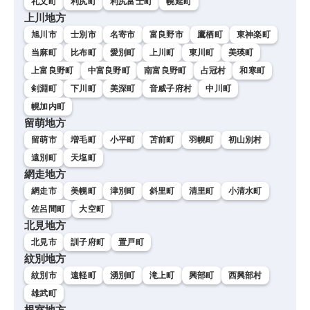
礼文町
利尻町
利尻富士町
幌延町
上川地方
旭川市
士別市
名寄市
富良野市
鷹栖町
東神楽町
当麻町
比布町
愛別町
上川町
東川町
美瑛町
上富良野町
中富良野町
南富良野町
占冠村
和寒町
剣淵町
下川町
美深町
音威子府村
中川町
幌加内町
留萌地方
留萌市
増毛町
小平町
苫前町
羽幌町
初山別村
遠別町
天塩町
網走地方
網走市
美幌町
津別町
斜里町
清里町
小清水町
佐呂間町
大空町
北見地方
北見市
訓子府町
置戸町
紋別地方
紋別市
遠軽町
湧別町
滝上町
興部町
西興部村
雄武町
根室地方