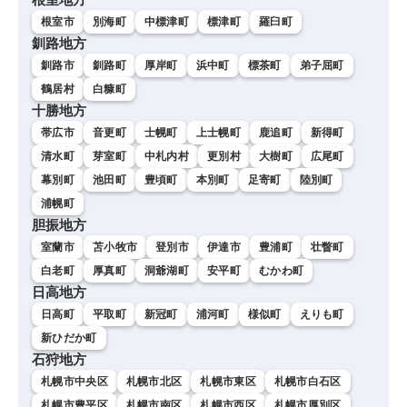
根室市
別海町
中標津町
標津町
羅臼町
釧路地方
釧路市
釧路町
厚岸町
浜中町
標茶町
弟子屈町
鶴居村
白糠町
十勝地方
帯広市
音更町
士幌町
上士幌町
鹿追町
新得町
清水町
芽室町
中札内村
更別村
大樹町
広尾町
幕別町
池田町
豊頃町
本別町
足寄町
陸別町
浦幌町
胆振地方
室蘭市
苫小牧市
登別市
伊達市
豊浦町
壮瞥町
白老町
厚真町
洞爺湖町
安平町
むかわ町
日高地方
日高町
平取町
新冠町
浦河町
様似町
えりも町
新ひだか町
石狩地方
札幌市中央区
札幌市北区
札幌市東区
札幌市白石区
札幌市豊平区
札幌市南区
札幌市西区
札幌市厚別区