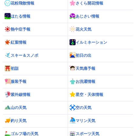
花粉飛散情報
さくら開花情報
ほたる情報
あじさい情報
熱中症予報
花火天気
紅葉情報
イルミネーション
スキー＆スノボ
初日の出
初詣
天気痛予報
服装予報
お洗濯情報
紫外線情報
星空・天体情報
山の天気
空の天気
釣り天気
マリン天気
ゴルフ場の天気
スポーツ天気