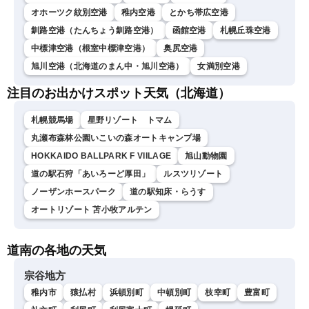
オホーツク紋別空港
稚内空港
とかち帯広空港
釧路空港（たんちょう釧路空港）
函館空港
札幌丘珠空港
中標津空港（根室中標津空港）
奥尻空港
旭川空港（北海道のまん中・旭川空港）
女満別空港
注目のお出かけスポット天気（北海道）
札幌競馬場
星野リゾート トマム
丸瀬布森林公園いこいの森オートキャンプ場
HOKKAIDO BALLPARK F VIILAGE
旭山動物園
道の駅石狩「あいろーど厚田」
ルスツリゾート
ノーザンホースパーク
道の駅知床・らうす
オートリゾート 苫小牧アルテン
道南の各地の天気
宗谷地方
稚内市
猿払村
浜頓別町
中頓別町
枝幸町
豊富町