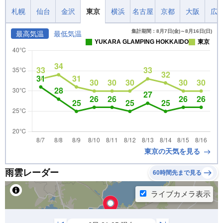
札幌
仙台
金沢
東京
横浜
名古屋
京都
大阪
広
集計期間：8月7日(金)～8月16日(日)
最高気温
最低気温
YUKARA GLAMPING HOKKAIDO
東京
東京の天気を見る
雨雲レーダー
60時間先まで見る