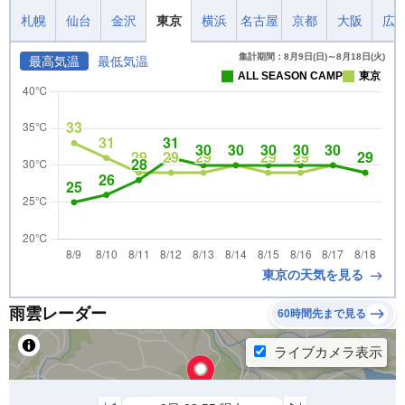
札幌
仙台
金沢
東京
横浜
名古屋
京都
大阪
広
集計期間：8月9日(日)～8月18日(火)
最高気温
最低気温
ALL SEASON CAMP
東京
東京の天気を見る
雨雲レーダー
60時間先まで見る