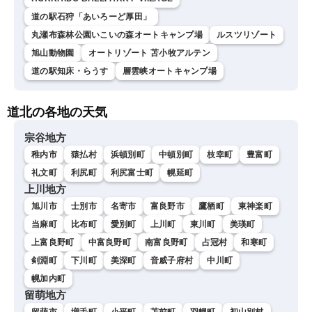
道の駅石狩「あいろーど厚田」
丸瀬布森林公園いこいの森オートキャンプ場
ルスツリゾート
旭山動物園
オートリゾート 苫小牧アルテン
道の駅知床・らうす
層雲峡オートキャンプ場
道北の各地の天気
宗谷地方
稚内市
猿払村
浜頓別町
中頓別町
枝幸町
豊富町
礼文町
利尻町
利尻富士町
幌延町
上川地方
旭川市
士別市
名寄市
富良野市
鷹栖町
東神楽町
当麻町
比布町
愛別町
上川町
東川町
美瑛町
上富良野町
中富良野町
南富良野町
占冠村
和寒町
剣淵町
下川町
美深町
音威子府村
中川町
幌加内町
留萌地方
留萌市
増毛町
小平町
苫前町
羽幌町
初山別村