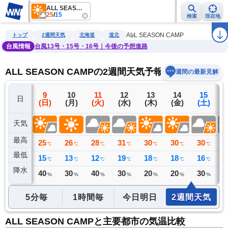
ALL SEASON CAMP
25
/
15
検索
現在地
雨雲レーダー
台風情報
地震情報
警報・注意報
2週間天気
ラ
ALL SEASON CAMP
トップ
2週間天気
北海道
道北
台風情報
台風13号・15号・16号｜今後の予想進路
ALL SEASON CAMPの2週間天気予報
週間の最新見解
8
9
10
11
12
13
14
15
日
(土)
(日)
(月)
(火)
(水)
(木)
(金)
(土)
(
天気
最高
23
25
26
28
31
30
30
30
3
℃
℃
℃
℃
℃
℃
℃
℃
最低
16
15
13
12
19
18
18
16
1
℃
℃
℃
℃
℃
℃
℃
℃
降水
9
40
30
40
30
20
20
30
3
ミリ
%
%
%
%
%
%
%
5分毎
1時間毎
今日明日
2週間天気
ALL SEASON CAMPと主要都市の気温比較