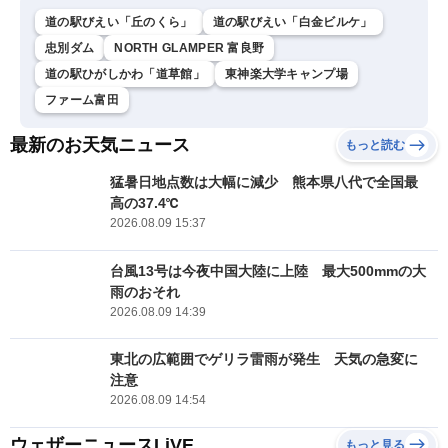
道の駅びえい「丘のくら」
道の駅びえい「白金ビルケ」
忠別ダム
NORTH GLAMPER 富良野
道の駅ひがしかわ「道草館」
東神楽大学キャンプ場
ファーム富田
最新のお天気ニュース
もっと読む
猛暑日地点数は大幅に減少 熊本県八代で全国最
高の37.4℃
2026.08.09 15:37
台風13号は今夜中国大陸に上陸 最大500mmの大
雨のおそれ
2026.08.09 14:39
東北の広範囲でゲリラ雷雨が発生 天気の急変に
注意
2026.08.09 14:54
ウェザーニュースLiVE
もっと見る