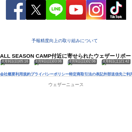
予報精度向上の取り組みについて
ALL SEASON CAMP付近に寄せられたウェザーリポー
8月9日(日)05:16
8月9日(日)03:06
8月9日(日)02:06
8月8日(土)21:42
会社概要
利用規約
プライバシーポリシー
特定商取引法の表記
外部送信先
ご利
ウェザーニュース