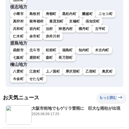
後志地方
小樽市
島牧村
寿都町
黒松内町
蘭越町
ニセコ町
真狩村
留寿都村
喜茂別町
京極町
倶知安町
共和町
岩内町
泊村
神恵内村
積丹町
古平町
仁木町
余市町
赤井川村
渡島地方
函館市
北斗市
松前町
福島町
知内町
木古内町
七飯町
鹿部町
森町
長万部町
檜山地方
八雲町
江差町
上ノ国町
厚沢部町
乙部町
奥尻町
今金町
せたな町
お天気ニュース
もっと読む
大阪市街地でもゲリラ雷雨に 巨大な雨柱が出現
2026.08.09 17:25