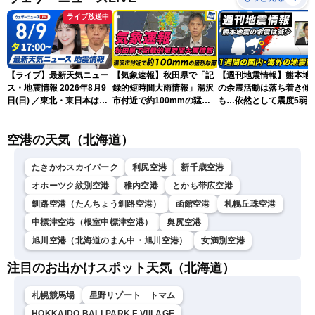
ライブ放送中
【ライブ】最新天気ニュー
【気象速報】秋田県で「記
【週刊地震情報】熊本地
ス・地震情報 2026年8月9
録的短時間大雨情報」湯沢
の余震活動は落ち着き傾
日(日) ／東北・東日本は急
市付近で約100mmの猛烈
も…依然として震度5弱
な雷雨に注意〈ウェザーニ
な雨
戒
ュースLiVEイブニング・戸
空港の天気（北海道）
北美月／芳野達郎〉
たきかわスカイパーク
利尻空港
新千歳空港
オホーツク紋別空港
稚内空港
とかち帯広空港
釧路空港（たんちょう釧路空港）
函館空港
札幌丘珠空港
中標津空港（根室中標津空港）
奥尻空港
旭川空港（北海道のまん中・旭川空港）
女満別空港
注目のお出かけスポット天気（北海道）
札幌競馬場
星野リゾート トマム
HOKKAIDO BALLPARK F VIILAGE