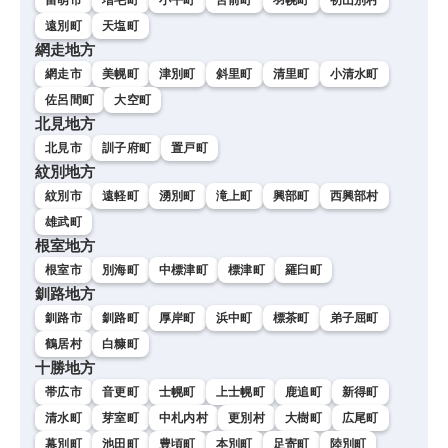
遠別町
天塩町
網走地方
網走市
美幌町
津別町
斜里町
清里町
小清水町
佐呂間町
大空町
北見地方
北見市
訓子府町
置戸町
紋別地方
紋別市
遠軽町
湧別町
滝上町
興部町
西興部村
雄武町
根室地方
根室市
別海町
中標津町
標津町
羅臼町
釧路地方
釧路市
釧路町
厚岸町
浜中町
標茶町
弟子屈町
鶴居村
白糠町
十勝地方
帯広市
音更町
士幌町
上士幌町
鹿追町
新得町
清水町
芽室町
中札内村
更別村
大樹町
広尾町
幕別町
池田町
豊頃町
本別町
足寄町
陸別町