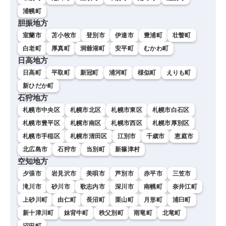
浦幌町
胆振地方
室蘭市
苫小牧市
登別市
伊達市
豊浦町
壮瞥町
白老町
厚真町
洞爺湖町
安平町
むかわ町
日高地方
日高町
平取町
新冠町
浦河町
様似町
えりも町
新ひだか町
石狩地方
札幌市中央区
札幌市北区
札幌市東区
札幌市白石区
札幌市豊平区
札幌市南区
札幌市西区
札幌市厚別区
札幌市手稲区
札幌市清田区
江別市
千歳市
恵庭市
北広島市
石狩市
当別町
新篠津村
空知地方
夕張市
岩見沢市
美唄市
芦別市
赤平市
三笠市
滝川市
砂川市
歌志内市
深川市
南幌町
奈井江町
上砂川町
由仁町
長沼町
栗山町
月形町
浦臼町
新十津川町
妹背牛町
秩父別町
雨竜町
北竜町
沼田町