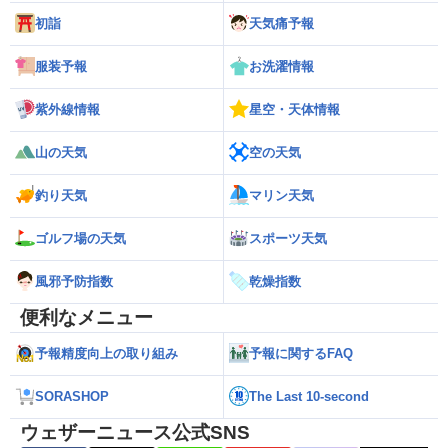
初詣
天気痛予報
服装予報
お洗濯情報
紫外線情報
星空・天体情報
山の天気
空の天気
釣り天気
マリン天気
ゴルフ場の天気
スポーツ天気
風邪予防指数
乾燥指数
便利なメニュー
予報精度向上の取り組み
予報に関するFAQ
SORASHOP
The Last 10-second
ウェザーニュース公式SNS