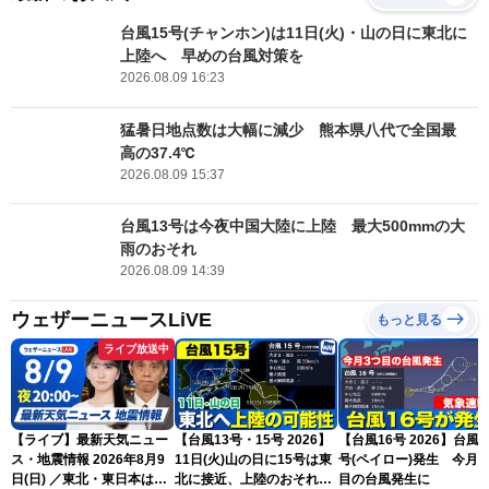
台風15号(チャンホン)は11日(火)・山の日に東北に
上陸へ 早めの台風対策を
2026.08.09 16:23
猛暑日地点数は大幅に減少 熊本県八代で全国最
高の37.4℃
2026.08.09 15:37
台風13号は今夜中国大陸に上陸 最大500mmの大
雨のおそれ
2026.08.09 14:39
ウェザーニュースLiVE
もっと見る
ライブ放送中
【ライブ】最新天気ニュー
【台風13号・15号 2026】
【台風16号 2026】台風1
ス・地震情報 2026年8月9
11日(火)山の日に15号は東
号(ペイロー)発生 今月3
日(日) ／東北・東日本は急
北に接近、上陸のおそれ
目の台風発生に