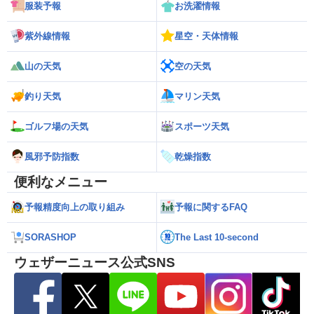
服装予報
お洗濯情報
紫外線情報
星空・天体情報
山の天気
空の天気
釣り天気
マリン天気
ゴルフ場の天気
スポーツ天気
風邪予防指数
乾燥指数
便利なメニュー
予報精度向上の取り組み
予報に関するFAQ
SORASHOP
The Last 10-second
ウェザーニュース公式SNS