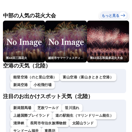
な雷雨に注意〈ウェザーニ
（9日15時更新）
ュースLiVEムーン・駒木結
衣／芳野達郎〉
中部の人気の花火大会
もっと見る
第44回三国花火
越前市サマーフェスティバル花火大会
第62回石和温泉花火大会
空港の天気（北陸）
能登空港（のと里山空港）
富山空港（富山きときと空港）
新潟空港
小松飛行場
注目のお出かけスポット天気（北陸）
新潟競馬場
芝政ワールド
笹川流れ
上越国際プレイランド
道の駅能生（マリンドリーム能生）
清津峡
長岡市寺泊水族博物館
太閤山ランド
サンドーム福井
東尋坊