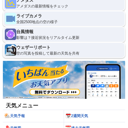
アメダス
アメダスの最新情報をチェック
ライブカメラ
全国2500地点の空の様子
台風情報
影響は？接近状況をリアルタイム更新
ウェザーリポート
空の写真を投稿して最新の天気を共有
天気メニュー
天気予報
2週間天気