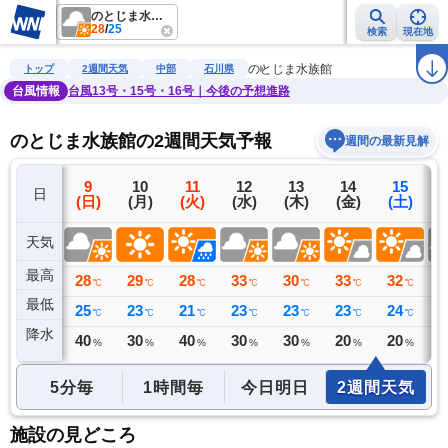
のとじま水族館
28
/
25
検索
現在地
雨雲レーダー
台風情報
地震情報
警報・注意報
2週間天気
ラ
のとじま水族館
トップ
2週間天気
中部
石川県
台風情報
台風13号・15号・16号｜今後の予想進路
のとじま水族館の2週間天気予報
週間の最新見解
8
9
10
11
12
13
14
15
日
(土)
(日)
(月)
(火)
(水)
(木)
(金)
(土)
(
天気
最高
33
28
29
28
33
30
33
32
3
℃
℃
℃
℃
℃
℃
℃
℃
最低
27
25
23
21
23
23
23
24
2
℃
℃
℃
℃
℃
℃
℃
℃
降水
2
40
30
40
30
30
20
20
3
ミリ
%
%
%
%
%
%
%
5分毎
1時間毎
今日明日
2週間天気
施設の見どころ