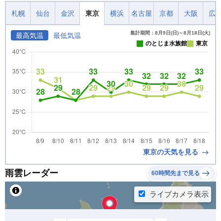
札幌
仙台
金沢
東京
横浜
名古屋
京都
大阪
広
集計期間：8月9日(日)～8月18日(火)
最高気温
最低気温
のとじま水族館
東京
東京の天気を見る
雨雲レーダー
60時間先まで見る