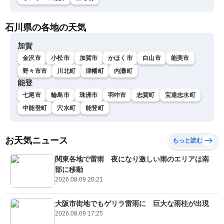
石川県の各地の天気
加賀
金沢市
小松市
加賀市
かほく市
白山市
能美市
野々市市
川北町
津幡町
内灘町
能登
七尾市
輪島市
珠洲市
羽咋市
志賀町
宝達志水町
中能登町
穴水町
能登町
お天気ニュース
もっと読む
関東各地で雷雨 夜になり激しい雨のエリアは南
部に移動
2026.08.09 20:21
大阪市街地でもゲリラ雷雨に 巨大な雨柱が出現
2026.08.09 17:25