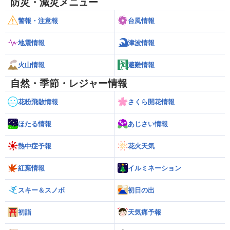
防災・減災メニュー
警報・注意報
台風情報
地震情報
津波情報
火山情報
避難情報
自然・季節・レジャー情報
花粉飛散情報
さくら開花情報
ほたる情報
あじさい情報
熱中症予報
花火天気
紅葉情報
イルミネーション
スキー＆スノボ
初日の出
初詣
天気痛予報