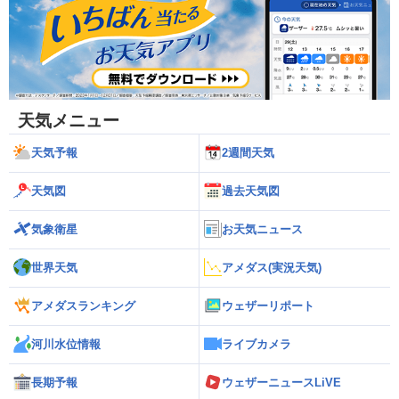
天気メニュー
天気予報
2週間天気
天気図
過去天気図
気象衛星
お天気ニュース
世界天気
アメダス(実況天気)
アメダスランキング
ウェザーリポート
河川水位情報
ライブカメラ
長期予報
ウェザーニュースLiVE