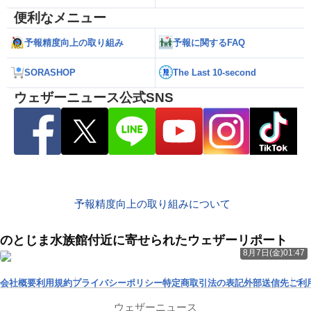
便利なメニュー
予報精度向上の取り組み
予報に関するFAQ
SORASHOP
The Last 10-second
ウェザーニュース公式SNS
予報精度向上の取り組みについて
のとじま水族館付近に寄せられたウェザーリポート
8月7日(金)01:47
会社概要
利用規約
プライバシーポリシー
特定商取引法の表記
外部送信先
ご利
ウェザーニュース