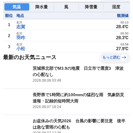
気温
降水量
風
降雪量
湿度
順位
地点
観測値
石川
00:13
1
志賀
28.4℃
石川
00:50
2
羽咋
28.3℃
石川
03:58
3
小松
27.9℃
最新のお天気ニュース
もっと読む
茨城県北部でM3.9の地震 日立市で震度3 津波
の心配なし
2026.08.08 03:48
長野県で1時間に約100mmの猛烈な雨 気象防災
速報・記録的短時間大雨
2026.08.07 18:24
お盆休みの天気2026 台風の影響に要注意 後半
は急な雷雨の心配も