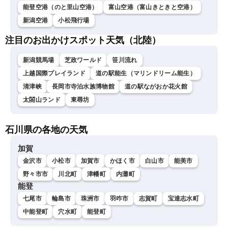
能登空港（のと里山空港）
富山空港（富山きときと空港）
新潟空港
小松飛行場
注目のお出かけスポット天気（北陸）
新潟競馬場
芝政ワールド
笹川流れ
上越国際プレイランド
道の駅能生（マリンドリーム能生）
清津峡
長岡市寺泊水族博物館
道の駅ながおか花火館
太閤山ランド
東尋坊
石川県の各地の天気
加賀
金沢市
小松市
加賀市
かほく市
白山市
能美市
野々市市
川北町
津幡町
内灘町
能登
七尾市
輪島市
珠洲市
羽咋市
志賀町
宝達志水町
中能登町
穴水町
能登町