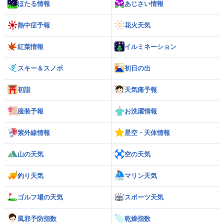
ほたる情報
あじさい情報
熱中症予報
花火天気
紅葉情報
イルミネーション
スキー＆スノボ
初日の出
初詣
天気痛予報
服装予報
お洗濯情報
紫外線情報
星空・天体情報
山の天気
空の天気
釣り天気
マリン天気
ゴルフ場の天気
スポーツ天気
風邪予防指数
乾燥指数