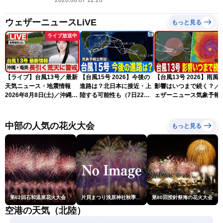
2026.08.07 12:26
ウェザーニュースLiVE
もっと見る
ライブ放送中
【ライブ】台風13号／最新
【台風15号 2026】今後の
【台風13号 2026】雨風
天気ニュース・地震情報
進路は？北日本に接近・上
影響はいつまで続く？／
2026年8月8日(土)／沖縄・
陸する可能性も（7日22時
ェザーニュース気象予報
奄美は大荒れの天気が続く
情報）
解説（7日22時情報）
／令和8年熊本地震情報 ／
〈ウェザーニュースLiVEモ
中部の人気の花火大会
もっと見る
ーニング・松本真央／山口
剛央〉
第62回石和温泉花火大会
片貝まつり浅原神社秋季例大祭奉納大煙火
第80回按針祭海の花火大会
空港の天気（北陸）