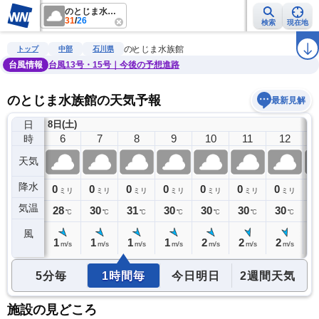
のとじま水族館
31
/
26
検索
現在地
雨雲レーダー
台風情報
地震情報
警報・注意報
2週間天気
ラ
のとじま水族館
トップ
中部
石川県
台風情報
台風13号・15号｜今後の予想進路
のとじま水族館の天気予報
最新見解
日
8日(土)
5
6
7
8
9
10
11
12
時
天気
降水
0
0
0
0
0
0
0
0
0
ミリ
ミリ
ミリ
ミリ
ミリ
ミリ
ミリ
ミリ
気温
27
28
30
31
30
30
30
30
3
℃
℃
℃
℃
℃
℃
℃
℃
風
1
1
1
1
1
2
2
2
2
m/s
m/s
m/s
m/s
m/s
m/s
m/s
m/s
5分毎
1時間毎
今日明日
2週間天気
施設の見どころ