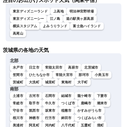
注目のお出かけスポット天気（関東甲信）
東京ディズニーランド
上高地
明治神宮野球場
東京ディズニーシー
江ノ島
道の駅美ヶ原高原
横浜スタジアム
よみうりランド
富士急ハイランド
高尾山
茨城県の各地の天気
北部
水戸市
日立市
常陸太田市
高萩市
北茨城市
笠間市
ひたちなか市
常陸大宮市
那珂市
小美玉市
茨城町
大洗町
城里町
東海村
大子町
南部
土浦市
古河市
石岡市
結城市
龍ケ崎市
下妻市
常総市
取手市
牛久市
つくば市
鹿嶋市
潮来市
守谷市
筑西市
坂東市
稲敷市
かすみがうら市
桜川市
神栖市
行方市
鉾田市
つくばみらい市
美浦村
阿見町
河内町
八千代町
五霞町
境町