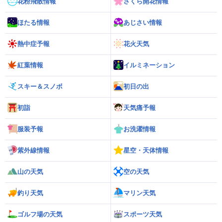
花粉飛散情報
さくら開花情報
ほたる情報
あじさい情報
熱中症予報
花火天気
紅葉情報
イルミネーション
スキー＆スノボ
初日の出
初詣
天気痛予報
服装予報
お洗濯情報
紫外線情報
星空・天体情報
山の天気
空の天気
釣り天気
マリン天気
ゴルフ場の天気
スポーツ天気