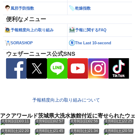
風邪予防指数
乾燥指数
便利なメニュー
予報精度向上の取り組み
予報に関するFAQ
SORASHOP
The Last 10-second
ウェザーニュース公式SNS
予報精度向上の取り組みについて
アクアワールド茨城県大洗水族館付近に寄せられたウ
8月9日(日)03:11
8月9日(日)02:57
8月9日(日)02:56
8月8日(土)22:25
8月8日(土)22:20
8月8日(土)21:45
8月8日(土)21:34
8月8日(土)20:58