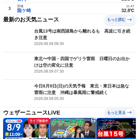
茨城
11:47
3
龍ケ崎
32.8℃
最新のお天気ニュース
もっと読む
台風13号は南西諸島から離れるも 高波に引き続
き注意
2026.08.09 08:30
東北〜中国・四国でゲリラ雷雨 日曜日のお出か
けは空の変化に注意
2026.08.09 07:30
今日8月9日(日)の天気予報 東北・東日本は急な
雷雨に注意 沖縄は暴風雨に警戒続く
2026.08.09 05:30
ウェザーニュースLiVE
もっと見る
ライブ放送中