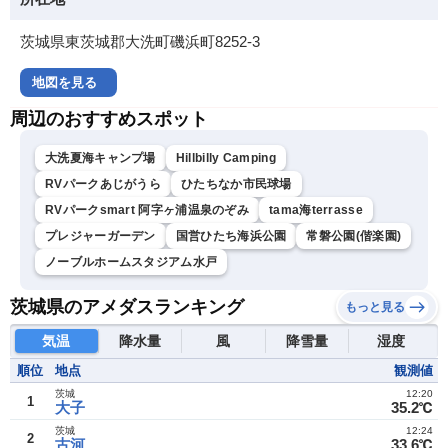
茨城県東茨城郡大洗町磯浜町8252-3
地図を見る
周辺のおすすめスポット
大洗夏海キャンプ場
Hillbilly Camping
RVパークあじがうら
ひたちなか市民球場
RVパークsmart 阿字ヶ浦温泉のぞみ
tama海terrasse
プレジャーガーデン
国営ひたち海浜公園
常磐公園(偕楽園)
ノーブルホームスタジアム水戸
茨城県のアメダスランキング
もっと見る
気温
降水量
風
降雪量
湿度
順位
地点
観測値
茨城
12:20
1
大子
35.2℃
茨城
12:24
2
古河
33.6℃