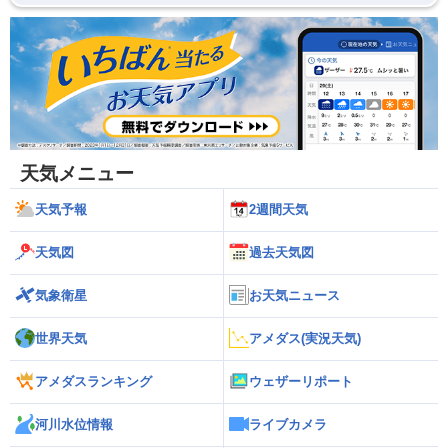
天気メニュー
天気予報
2週間天気
天気図
過去天気図
気象衛星
お天気ニュース
世界天気
アメダス(実況天気)
アメダスランキング
ウェザーリポート
河川水位情報
ライブカメラ