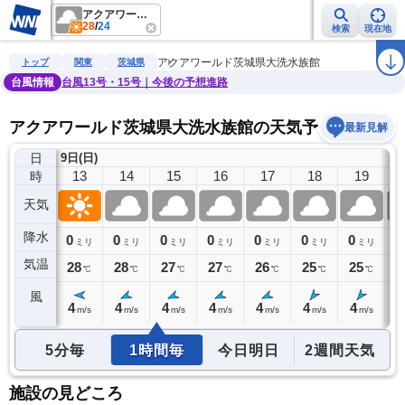
アクアワールド茨城県大洗水族館
28
/
24
検索
現在地
雨雲レーダー
台風情報
地震情報
警報・注意報
2週間天気
ラ
アクアワールド茨城県大洗水族館
トップ
関東
茨城県
台風情報
台風13号・15号｜今後の予想進路
アクアワールド茨城県大洗水族館の天気予報
最新見解
日
9日(日)
12
13
14
15
16
17
18
19
時
天気
降水
0
0
0
0
0
0
0
0
0
ミリ
ミリ
ミリ
ミリ
ミリ
ミリ
ミリ
ミリ
気温
28
28
28
27
27
26
25
25
2
℃
℃
℃
℃
℃
℃
℃
℃
風
4
4
4
4
4
4
4
4
4
m/s
m/s
m/s
m/s
m/s
m/s
m/s
m/s
5分毎
1時間毎
今日明日
2週間天気
施設の見どころ