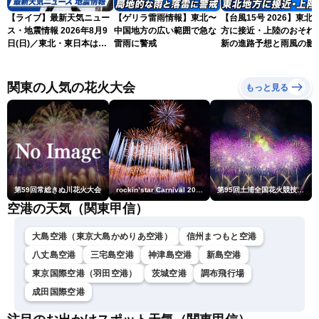
【ライブ】最新天気ニュー
【ゲリラ雷雨情報】東北〜
【台風15号 2026】東北
ス・地震情報 2026年8月9
中国地方の広い範囲で急な
方に接近・上陸のおそれ 
日(日)／東北・東日本は急
雷雨に警戒
新の進路予想と雨風の影
な雷雨に注意〈ウェザーニ
（9日6時更新）
ュースLiVEコーヒータイ
ム・青原桃香／山口剛央〉
関東の人気の花火大会
もっと見る
第59回常総きぬ川花火大会
rockin’star Carnival 2026
第95回土浦全国花火競技大会
空港の天気（関東甲信）
大島空港（東京大島かめりあ空港）
信州まつもと空港
八丈島空港
三宅島空港
神津島空港
新島空港
東京国際空港（羽田空港）
茨城空港
調布飛行場
成田国際空港