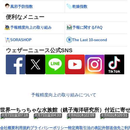
風邪予防指数
乾燥指数
便利なメニュー
予報精度向上の取り組み
予報に関するFAQ
SORASHOP
The Last 10-second
ウェザーニュース公式SNS
予報精度向上の取り組みについて
世界一ちっちゃな水族館（銚子海洋研究所）付近に寄
8月7日(金)07:18
8月7日(金)04:33
8月6日(木)22:09
8月6日(木)20:51
会社概要
利用規約
プライバシーポリシー
特定商取引法の表記
外部送信先
ご利