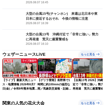
2026.08.07 16:45
大型の台風15号(チャンホン) 来週は北日本や東
日本に接近するおそれ 今後の情報に注意
2026.08.07 16:39
大型の台風13号 沖縄付近で「非常に強い」勢力
に再発達 荒天に厳重警戒を
2026.08.07 16:10
ウェザーニュースLiVE
もっと見る
ライブ放送中
【ライブ】最新天気ニュー
【ゲリラ雷雨】長野県で1
【台風13号 2026】沖縄
ス・地震情報 2026年8月7
時間に約100mmの猛烈な
近で「非常に強い」勢力
日(金) ／令和8年熊本地震情
雨／気象防災速報・記録的
再発達 荒天に厳重警戒
報 台風13号の影響に警戒
短時間大雨
（7日18時最新情報）
〈ウェザーニュースLiVEム
ーン・駒木結衣／内藤邦
関東の人気の花火大会
もっと見る