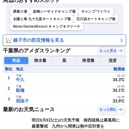
周辺のおすすめスポット
屏風ケ浦
波崎シーサイドキャンプ場
キャンプ ワイワイ
太陽と海 九十九里オートキャンプ場
日川浜オートキャンプ場
WaterGardenResort キャンプ＆マリーナ
銚子市の防災情報を見る
千葉県のアメダスランキング
もっと見る
気温
降水量
風
降雪量
湿度
順位
地点
観測値
千葉
11:14
1
牛久
34.3℃
千葉
12:05
2
船橋
34.1℃
千葉
11:26
3
我孫子
33.8℃
最新のお天気ニュース
もっと読む
明日8月8日(土)の天気予報 南西諸島は暴風雨に
厳重警戒 九州から関東は熱中症対策を