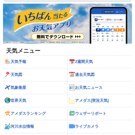
天気メニュー
天気予報
2週間天気
天気図
過去天気図
気象衛星
お天気ニュース
世界天気
アメダス(実況天気)
アメダスランキング
ウェザーリポート
河川水位情報
ライブカメラ