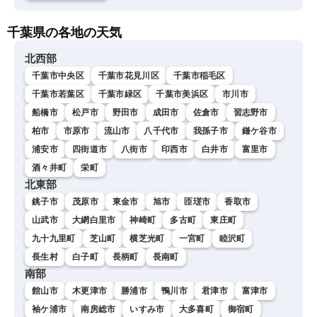
千葉県の各地の天気
北西部
千葉市中央区
千葉市花見川区
千葉市稲毛区
千葉市若葉区
千葉市緑区
千葉市美浜区
市川市
船橋市
松戸市
野田市
成田市
佐倉市
習志野市
柏市
市原市
流山市
八千代市
我孫子市
鎌ケ谷市
浦安市
四街道市
八街市
印西市
白井市
富里市
酒々井町
栄町
北東部
銚子市
茂原市
東金市
旭市
匝瑳市
香取市
山武市
大網白里市
神崎町
多古町
東庄町
九十九里町
芝山町
横芝光町
一宮町
睦沢町
長生村
白子町
長柄町
長南町
南部
館山市
木更津市
勝浦市
鴨川市
君津市
富津市
袖ケ浦市
南房総市
いすみ市
大多喜町
御宿町