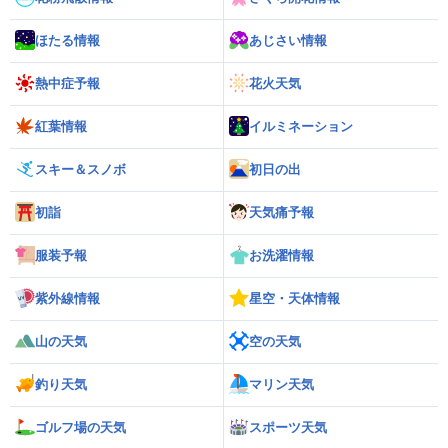
ほたる情報
あじさい情報
熱中症予報
花火天気
紅葉情報
イルミネーション
スキー＆スノボ
初日の出
初詣
天気痛予報
服装予報
お洗濯情報
紫外線情報
星空・天体情報
山の天気
空の天気
釣り天気
マリン天気
ゴルフ場の天気
スポーツ天気