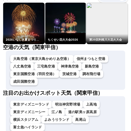
裕〉
2026いなしき夏まつり花火大会
ちくせい花火大会2026
第39回利根川大花火大会
空港の天気（関東甲信）
大島空港（東京大島かめりあ空港）
信州まつもと空港
八丈島空港
三宅島空港
神津島空港
新島空港
東京国際空港（羽田空港）
茨城空港
調布飛行場
成田国際空港
注目のお出かけスポット天気（関東甲信）
東京ディズニーランド
明治神宮野球場
上高地
東京ディズニーシー
江ノ島
道の駅美ヶ原高原
横浜スタジアム
よみうりランド
高尾山
富士急ハイランド