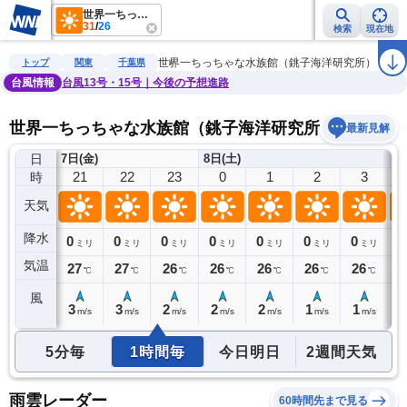
世界一ちっちゃな水族館（銚子海洋研究所）
31
/
26
検索
現在地
雨雲レーダー
台風情報
地震情報
警報・注意報
2週間天気
ラ
世界一ちっちゃな水族館（銚子海洋研究所）
トップ
関東
千葉県
台風情報
台風13号・15号｜今後の予想進路
世界一ちっちゃな水族館（銚子海洋研究所）の天気予
最新見解
日
7日(金)
8日(土)
20
21
22
23
0
1
2
3
時
天気
降水
0
0
0
0
0
0
0
0
0
ミリ
ミリ
ミリ
ミリ
ミリ
ミリ
ミリ
ミリ
気温
27
27
27
26
26
26
26
26
2
℃
℃
℃
℃
℃
℃
℃
℃
風
4
3
3
2
2
2
1
1
1
m/s
m/s
m/s
m/s
m/s
m/s
m/s
m/s
5分毎
1時間毎
今日明日
2週間天気
雨雲レーダー
60時間先まで見る