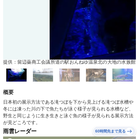
提供：留辺蘂商工会議所道の駅おんねゆ温泉北の大地の水族館
概要
日本初の展示方法である滝つぼを下から見上げる滝つぼ水槽や
冬には凍った川の下で魚たちが泳ぐ様子が見られる水槽など、
野生と同じように生き生きと泳ぐ魚の様子が見られる展示方法
が見どころです。
雨雲レーダー
60時間先まで見る