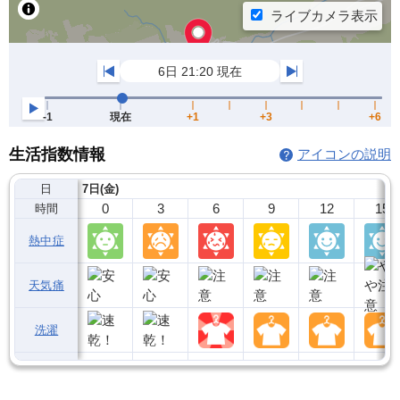
生活指数情報
アイコンの説明
日
7日(金)
0
3
6
9
12
15
時間
熱中症
天気痛
洗濯