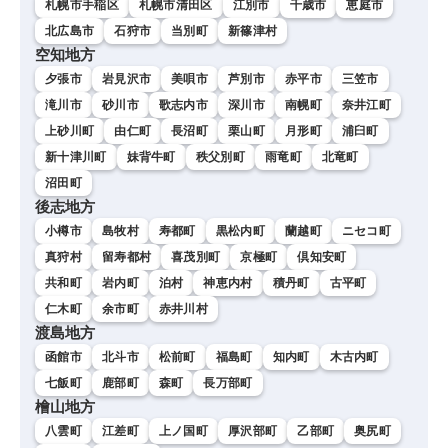
札幌市手稲区
札幌市清田区
江別市
千歳市
恵庭市
北広島市
石狩市
当別町
新篠津村
空知地方
夕張市
岩見沢市
美唄市
芦別市
赤平市
三笠市
滝川市
砂川市
歌志内市
深川市
南幌町
奈井江町
上砂川町
由仁町
長沼町
栗山町
月形町
浦臼町
新十津川町
妹背牛町
秩父別町
雨竜町
北竜町
沼田町
後志地方
小樽市
島牧村
寿都町
黒松内町
蘭越町
ニセコ町
真狩村
留寿都村
喜茂別町
京極町
倶知安町
共和町
岩内町
泊村
神恵内村
積丹町
古平町
仁木町
余市町
赤井川村
渡島地方
函館市
北斗市
松前町
福島町
知内町
木古内町
七飯町
鹿部町
森町
長万部町
檜山地方
八雲町
江差町
上ノ国町
厚沢部町
乙部町
奥尻町