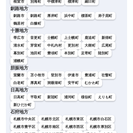
根室市
別海町
中標津町
標津町
羅臼町
釧路地方
釧路市
釧路町
厚岸町
浜中町
標茶町
弟子屈町
鶴居村
白糠町
十勝地方
帯広市
音更町
士幌町
上士幌町
鹿追町
新得町
清水町
芽室町
中札内村
更別村
大樹町
広尾町
幕別町
池田町
豊頃町
本別町
足寄町
陸別町
浦幌町
胆振地方
室蘭市
苫小牧市
登別市
伊達市
豊浦町
壮瞥町
白老町
厚真町
洞爺湖町
安平町
むかわ町
日高地方
日高町
平取町
新冠町
浦河町
様似町
えりも町
新ひだか町
石狩地方
札幌市中央区
札幌市北区
札幌市東区
札幌市白石区
札幌市豊平区
札幌市南区
札幌市西区
札幌市厚別区