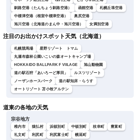
釧路空港（たんちょう釧路空港）
函館空港
札幌丘珠空港
中標津空港（根室中標津空港）
奥尻空港
旭川空港（北海道のまん中・旭川空港）
女満別空港
注目のお出かけスポット天気（北海道）
札幌競馬場
星野リゾート トマム
丸瀬布森林公園いこいの森オートキャンプ場
HOKKAIDO BALLPARK F VIILAGE
旭山動物園
道の駅石狩「あいろーど厚田」
ルスツリゾート
ノーザンホースパーク
道の駅知床・らうす
オートリゾート 苫小牧アルテン
道東の各地の天気
宗谷地方
稚内市
猿払村
浜頓別町
中頓別町
枝幸町
豊富町
礼文町
利尻町
利尻富士町
幌延町