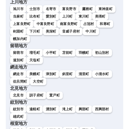
上川地方
旭川市
士別市
名寄市
富良野市
鷹栖町
東神楽町
当麻町
比布町
愛別町
上川町
東川町
美瑛町
上富良野町
中富良野町
南富良野町
占冠村
和寒町
剣淵町
下川町
美深町
音威子府村
中川町
幌加内町
留萌地方
留萌市
増毛町
小平町
苫前町
羽幌町
初山別村
遠別町
天塩町
網走地方
網走市
美幌町
津別町
斜里町
清里町
小清水町
佐呂間町
大空町
北見地方
北見市
訓子府町
置戸町
紋別地方
紋別市
遠軽町
湧別町
滝上町
興部町
西興部村
雄武町
根室地方