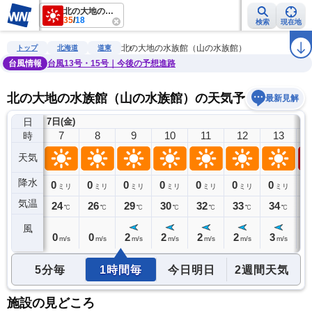
北の大地の水族館（山の水族館）
35
/
18
検索
現在地
雨雲レーダー
台風情報
地震情報
警報・注意報
2週間天気
ラ
北の大地の水族館（山の水族館）
トップ
北海道
道東
台風情報
台風13号・15号｜今後の予想進路
北の大地の水族館（山の水族館）の天気予報
最新見解
日
7日(金)
6
7
8
9
10
11
12
13
時
天気
降水
0
0
0
0
0
0
0
0
0
ミリ
ミリ
ミリ
ミリ
ミリ
ミリ
ミリ
ミリ
気温
20
24
26
29
30
32
33
34
3
℃
℃
℃
℃
℃
℃
℃
℃
風
1
0
0
2
2
2
2
3
3
m/s
m/s
m/s
m/s
m/s
m/s
m/s
m/s
5分毎
1時間毎
今日明日
2週間天気
施設の見どころ