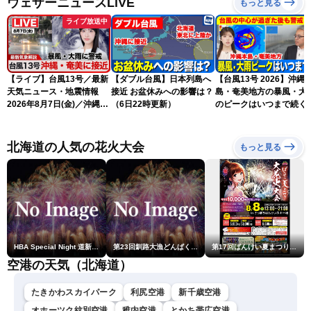
ウェザーニュースLiVE
もっと見る
ライブ放送中
【ライブ】台風13号／最新
【ダブル台風】日本列島へ
【台風13号 2026】沖縄
天気ニュース・地震情報
接近 お盆休みへの影響は？
島・奄美地方の暴風・大
2026年8月7日(金)／沖縄・
（6日22時更新）
のピークはいつまで続く
奄美は台風による暴風雨に
（6日18時更新）
厳重警戒〈ウェザーニュー
スLiVEモーニング・松本真
北海道の人気の花火大会
もっと見る
央／有賀哲夫〉
HBA Special Night 道新・秋華火（はなび）
第23回釧路大漁どんぱく花火大会 ～道新・光と音のファンタジー～
第17回ばんけい夏まつり大花火大会
空港の天気（北海道）
たきかわスカイパーク
利尻空港
新千歳空港
オホーツク紋別空港
稚内空港
とかち帯広空港