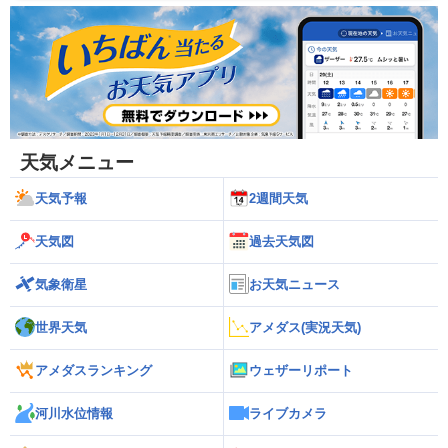
天気メニュー
天気予報
2週間天気
天気図
過去天気図
気象衛星
お天気ニュース
世界天気
アメダス(実況天気)
アメダスランキング
ウェザーリポート
河川水位情報
ライブカメラ