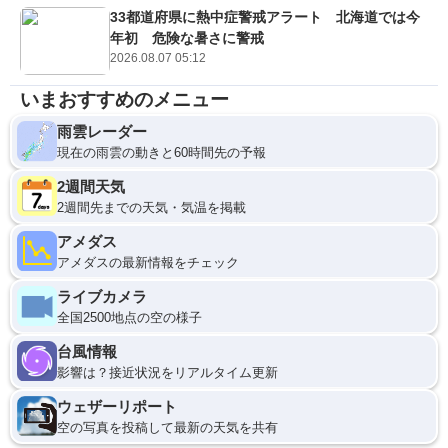
33都道府県に熱中症警戒アラート 北海道では今
年初 危険な暑さに警戒
2026.08.07 05:12
いまおすすめのメニュー
雨雲レーダー
現在の雨雲の動きと60時間先の予報
2週間天気
2週間先までの天気・気温を掲載
アメダス
アメダスの最新情報をチェック
ライブカメラ
全国2500地点の空の様子
台風情報
影響は？接近状況をリアルタイム更新
ウェザーリポート
空の写真を投稿して最新の天気を共有