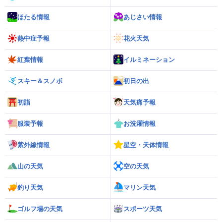
ほたる情報
あじさい情報
熱中症予報
花火天気
紅葉情報
イルミネーション
スキー＆スノボ
初日の出
初詣
天気痛予報
服装予報
お洗濯情報
紫外線情報
星空・天体情報
山の天気
空の天気
釣り天気
マリン天気
ゴルフ場の天気
スポーツ天気