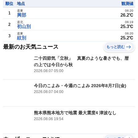
順位
地点
観測値
道東
06:20
1
興部
26.2℃
道北
06:19
2
初山別
25.3℃
道東
06:20
3
紋別
25.2℃
最新のお天気ニュース
もっと読む
二十四節気「立秋」 真夏のような暑さでも、暦
の上では今日から秋
2026.08.07 05:00
今日のこよみ・今週のこよみ 2026年8月7日(金)
2026.08.07 04:00
熊本県熊本地方で地震 最大震度4 津波なし
2026.08.06 19:54