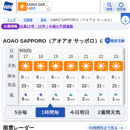
AOAO SAPPORO（アオアオ サッポロ）
24
/
20
検索
現在地
雨雲レーダー
台風情報
地震情報
警報・注意報
2週間天気
ラ
AOAO SAPPORO（アオアオ サッポロ）
トップ
北海道
道央
台風情報
台風13号・15号｜今後の予想進路
AOAO SAPPORO（アオアオ サッポロ）の天気予報
最新見解
日
9日(日)
10
16
17
18
19
20
21
22
23
時
天気
降水
0
0
0
0
0
0
0
0
0
ミリ
ミリ
ミリ
ミリ
ミリ
ミリ
ミリ
ミリ
気温
23
23
22
22
22
22
21
21
2
℃
℃
℃
℃
℃
℃
℃
℃
風
6
6
5
4
3
2
1
1
0
m/s
m/s
m/s
m/s
m/s
m/s
m/s
m/s
5分毎
1時間毎
今日明日
2週間天気
雨雲レーダー
60時間先まで見る