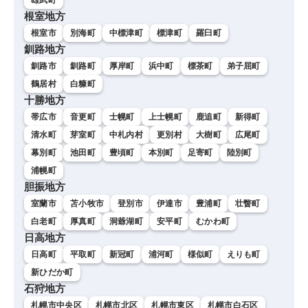
根室地方
根室市
別海町
中標津町
標津町
羅臼町
釧路地方
釧路市
釧路町
厚岸町
浜中町
標茶町
弟子屈町
鶴居村
白糠町
十勝地方
帯広市
音更町
士幌町
上士幌町
鹿追町
新得町
清水町
芽室町
中札内村
更別村
大樹町
広尾町
幕別町
池田町
豊頃町
本別町
足寄町
陸別町
浦幌町
胆振地方
室蘭市
苫小牧市
登別市
伊達市
豊浦町
壮瞥町
白老町
厚真町
洞爺湖町
安平町
むかわ町
日高地方
日高町
平取町
新冠町
浦河町
様似町
えりも町
新ひだか町
石狩地方
札幌市中央区
札幌市北区
札幌市東区
札幌市白石区