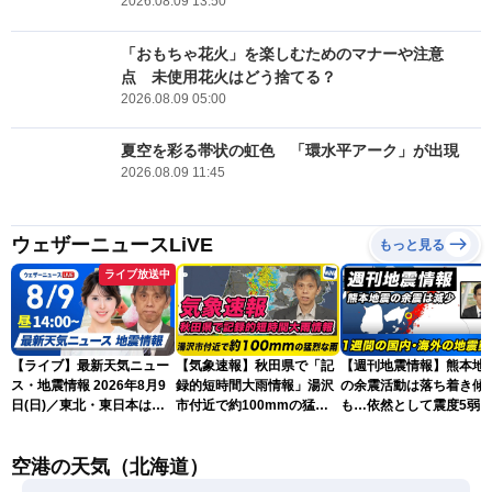
2026.08.09 13:50
「おもちゃ花火」を楽しむためのマナーや注意
点 未使用花火はどう捨てる？
2026.08.09 05:00
夏空を彩る帯状の虹色 「環水平アーク」が出現
2026.08.09 11:45
ウェザーニュースLiVE
もっと見る
ライブ放送中
【ライブ】最新天気ニュー
【気象速報】秋田県で「記
【週刊地震情報】熊本地
ス・地震情報 2026年8月9
録的短時間大雨情報」湯沢
の余震活動は落ち着き傾
日(日)／東北・東日本は急
市付近で約100mmの猛烈
も…依然として震度5弱
な雷雨に注意〈ウェザーニ
な雨
戒
ュースLiVEアフタヌーン・
空港の天気（北海道）
小川千奈／芳野達郎〉