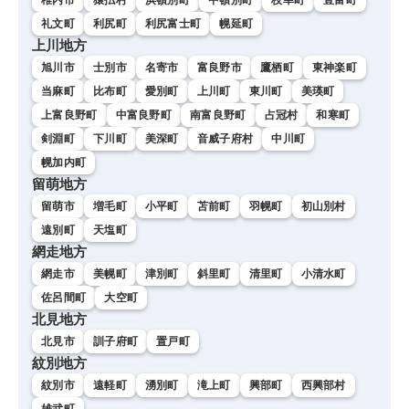
礼文町
利尻町
利尻富士町
幌延町
上川地方
旭川市
士別市
名寄市
富良野市
鷹栖町
東神楽町
当麻町
比布町
愛別町
上川町
東川町
美瑛町
上富良野町
中富良野町
南富良野町
占冠村
和寒町
剣淵町
下川町
美深町
音威子府村
中川町
幌加内町
留萌地方
留萌市
増毛町
小平町
苫前町
羽幌町
初山別村
遠別町
天塩町
網走地方
網走市
美幌町
津別町
斜里町
清里町
小清水町
佐呂間町
大空町
北見地方
北見市
訓子府町
置戸町
紋別地方
紋別市
遠軽町
湧別町
滝上町
興部町
西興部村
雄武町