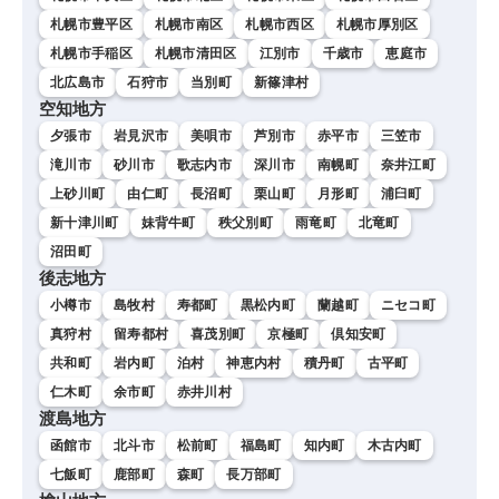
札幌市豊平区
札幌市南区
札幌市西区
札幌市厚別区
札幌市手稲区
札幌市清田区
江別市
千歳市
恵庭市
北広島市
石狩市
当別町
新篠津村
空知地方
夕張市
岩見沢市
美唄市
芦別市
赤平市
三笠市
滝川市
砂川市
歌志内市
深川市
南幌町
奈井江町
上砂川町
由仁町
長沼町
栗山町
月形町
浦臼町
新十津川町
妹背牛町
秩父別町
雨竜町
北竜町
沼田町
後志地方
小樽市
島牧村
寿都町
黒松内町
蘭越町
ニセコ町
真狩村
留寿都村
喜茂別町
京極町
倶知安町
共和町
岩内町
泊村
神恵内村
積丹町
古平町
仁木町
余市町
赤井川村
渡島地方
函館市
北斗市
松前町
福島町
知内町
木古内町
七飯町
鹿部町
森町
長万部町