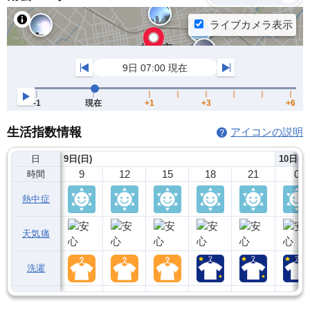
生活指数情報
アイコンの説明
日
9日(日)
10日(月
9
12
15
18
21
0
時間
熱中症
天気痛
洗濯