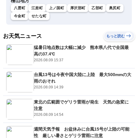
檜山地方
八雲町
江差町
上ノ国町
厚沢部町
乙部町
奥尻町
今金町
せたな町
お天気ニュース
もっと読む
猛暑日地点数は大幅に減少 熊本県八代で全国最
高の37.4℃
2026.08.09 15:37
台風13号は今夜中国大陸に上陸 最大500mmの大
雨のおそれ
2026.08.09 14:39
東北の広範囲でゲリラ雷雨が発生 天気の急変に
注意
2026.08.09 14:54
週間天気予報 お盆休みに台風15号が上陸の可能
性 厳しい暑さとゲリラ雷雨に注意