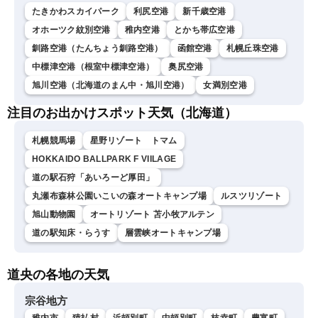
たきかわスカイパーク
利尻空港
新千歳空港
オホーツク紋別空港
稚内空港
とかち帯広空港
釧路空港（たんちょう釧路空港）
函館空港
札幌丘珠空港
中標津空港（根室中標津空港）
奥尻空港
旭川空港（北海道のまん中・旭川空港）
女満別空港
注目のお出かけスポット天気（北海道）
札幌競馬場
星野リゾート トマム
HOKKAIDO BALLPARK F VIILAGE
道の駅石狩「あいろーど厚田」
丸瀬布森林公園いこいの森オートキャンプ場
ルスツリゾート
旭山動物園
オートリゾート 苫小牧アルテン
道の駅知床・らうす
層雲峡オートキャンプ場
道央の各地の天気
宗谷地方
稚内市
猿払村
浜頓別町
中頓別町
枝幸町
豊富町