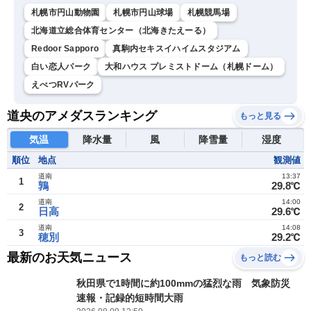
札幌市円山動物園
札幌市円山球場
札幌競馬場
北海道立総合体育センター（北海きたえーる）
Redoor Sapporo
真駒内セキスイハイムスタジアム
白い恋人パーク
大和ハウス プレミストドーム（札幌ドーム）
えべつRVパーク
道央のアメダスランキング
もっと見る
気温
降水量
風
降雪量
湿度
順位
地点
観測値
道南
13:37
1
鶉
29.8℃
道南
14:00
2
日高
29.6℃
道南
14:08
3
穂別
29.2℃
最新のお天気ニュース
もっと読む
秋田県で1時間に約100mmの猛烈な雨 気象防災
速報・記録的短時間大雨