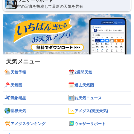
ウェザーリポート
空の写真を投稿して最新の天気を共有
天気メニュー
天気予報
2週間天気
天気図
過去天気図
気象衛星
お天気ニュース
世界天気
アメダス(実況天気)
アメダスランキング
ウェザーリポート