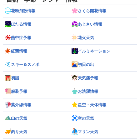
花粉飛散情報
さくら開花情報
ほたる情報
あじさい情報
熱中症予報
花火天気
紅葉情報
イルミネーション
スキー＆スノボ
初日の出
初詣
天気痛予報
服装予報
お洗濯情報
紫外線情報
星空・天体情報
山の天気
空の天気
釣り天気
マリン天気