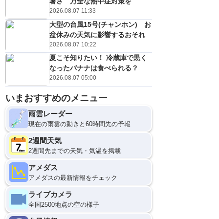
暑さ 万全な熱中症対策を
2026.08.07 11:33
大型の台風15号(チャンホン) お
盆休みの天気に影響するおそれ
2026.08.07 10:22
夏こそ知りたい！ 冷蔵庫で黒く
なったバナナは食べられる？
2026.08.07 05:00
いまおすすめのメニュー
雨雲レーダー
現在の雨雲の動きと60時間先の予報
2週間天気
2週間先までの天気・気温を掲載
アメダス
アメダスの最新情報をチェック
ライブカメラ
全国2500地点の空の様子