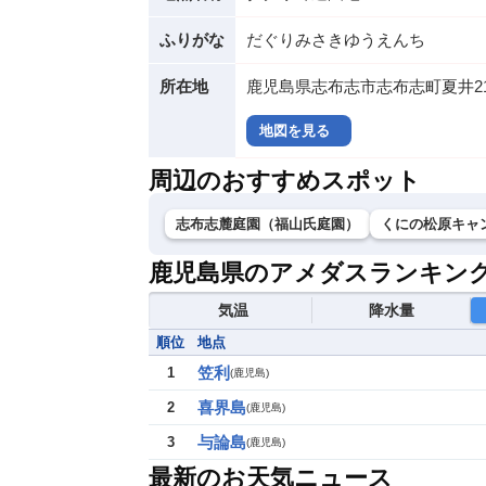
ふりがな
だぐりみさきゆうえんち
所在地
鹿児島県志布志市志布志町夏井211
地図を見る
周辺のおすすめスポット
志布志麓庭園（福山氏庭園）
くにの松原キャ
鹿児島県のアメダスランキン
気温
降水量
順位
地点
笠利
1
(
鹿児島
)
喜界島
2
(
鹿児島
)
与論島
3
(
鹿児島
)
最新のお天気ニュース