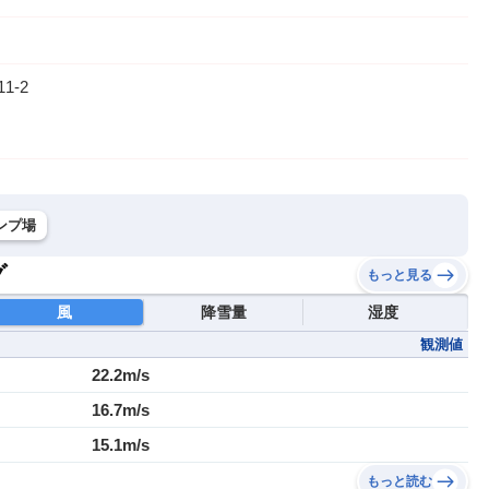
-2
ンプ場
グ
もっと見る
風
降雪量
湿度
観測値
22.2m/s
16.7m/s
15.1m/s
もっと読む