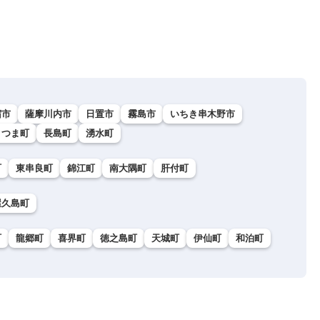
宿市
薩摩川内市
日置市
霧島市
いちき串木野市
さつま町
長島町
湧水町
町
東串良町
錦江町
南大隅町
肝付町
屋久島町
町
龍郷町
喜界町
徳之島町
天城町
伊仙町
和泊町