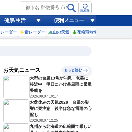
現在地
健康/生活
便利メニュー
風レーダー
雷レーダー
山の天気
花粉飛散情報
世界天気
お天気ニュース
もっと読む
大型の台風13号が沖縄・奄美に
4
5
6
7
8
9
10
11
接近中 明日にかけ暴風雨に厳重
警戒を
2026.08.07 10:17
お盆休みの天気2026 台風の影
1
1
1
1
1
1
1
1
ミリ
ミリ
ミリ
ミリ
ミリ
ミリ
ミリ
ミリ
ミリ
響に要注意 後半は急な雷雨の心
25
25
24
24
26
27
28
29
℃
℃
℃
℃
℃
℃
℃
℃
℃
配も
2026.08.07 12:25
7
7
7
7
7
7
7
7
九州から北海道の広範囲で厳しい
/s
m/s
m/s
m/s
m/s
m/s
m/s
m/s
m/s