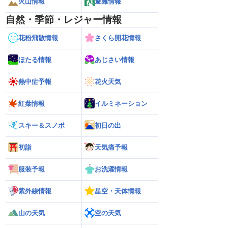
火山情報
避難情報
自然・季節・レジャー情報
花粉飛散情報
さくら開花情報
ほたる情報
あじさい情報
熱中症予報
花火天気
紅葉情報
イルミネーション
スキー＆スノボ
初日の出
初詣
天気痛予報
服装予報
お洗濯情報
紫外線情報
星空・天体情報
山の天気
空の天気