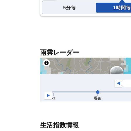
5分毎
1時間毎
雨雲レーダー
生活指数情報