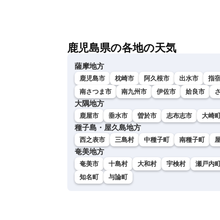
鹿児島県の各地の天気
薩摩地方
鹿児島市
枕崎市
阿久根市
出水市
指
南さつま市
南九州市
伊佐市
姶良市
大隅地方
鹿屋市
垂水市
曽於市
志布志市
大崎
種子島・屋久島地方
西之表市
三島村
中種子町
南種子町
奄美地方
奄美市
十島村
大和村
宇検村
瀬戸内
知名町
与論町