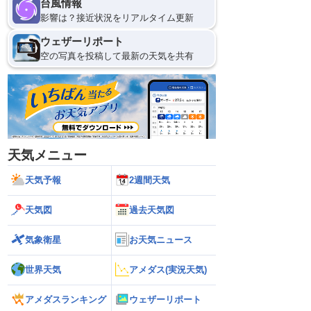
台風情報
影響は？接近状況をリアルタイム更新
ウェザーリポート
空の写真を投稿して最新の天気を共有
天気メニュー
天気予報
2週間天気
天気図
過去天気図
気象衛星
お天気ニュース
世界天気
アメダス(実況天気)
アメダスランキング
ウェザーリポート