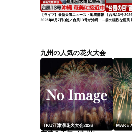
【ライブ】最新天気ニュース・地震情報
【台風13号 2
2026年8月7日(金)／台風13号が沖縄・奄
前の猛烈な雨風 最
美に最接近へ 令和8年熊本地震情報
測 吹き返しも
〈ウェザーニュースLiVEコーヒータイ
（7日11時更新
ム・江川清音／有賀哲夫〉
九州の人気の花火大会
TKU江津湖花火大会2026
MAKE 