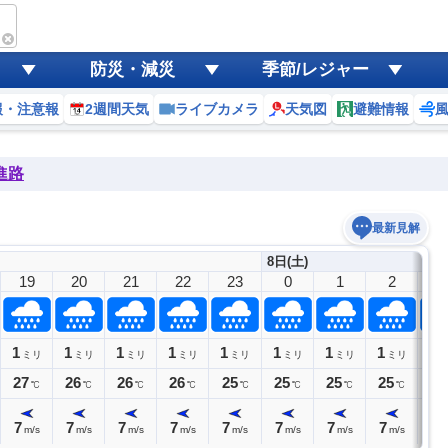
防災・減災
季節/レジャー
報・注意報
2週間天気
ライブカメラ
天気図
避難情報
進路
最新見解
8日(土)
19
20
21
22
23
0
1
2
3
1
1
1
1
1
1
1
1
1
ミリ
ミリ
ミリ
ミリ
ミリ
ミリ
ミリ
ミリ
27
26
26
26
25
25
25
25
25
℃
℃
℃
℃
℃
℃
℃
℃
7
7
7
7
7
7
7
7
7
m/s
m/s
m/s
m/s
m/s
m/s
m/s
m/s
m