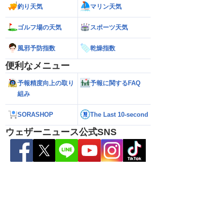
釣り天気
マリン天気
6】台風13号による熊本
【雨情報】西〜東日本太平洋側は台風の
【台風15号 202
ゴルフ場の天気
スポーツ天気
7日9時更新）
影響で強雨 九州では大雨のおそれ
接近のおそれ（7日
風邪予防指数
乾燥指数
便利なメニュー
予報精度向上の取り
予報に関するFAQ
組み
SORASHOP
The Last 10-second
ウェザーニュース公式SNS