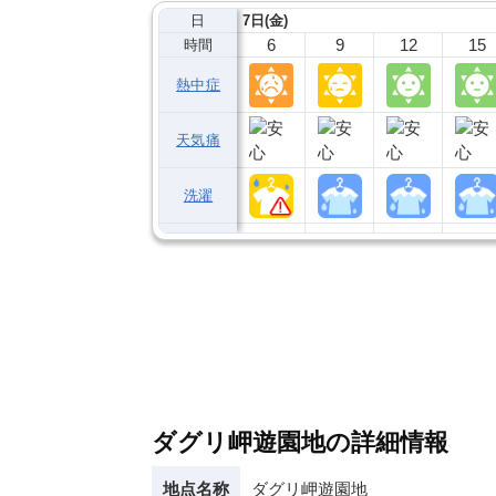
日
7日(金)
6
9
12
15
時間
熱中症
天気痛
洗濯
ダグリ岬遊園地の詳細情報
地点名称
ダグリ岬遊園地