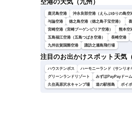
空港の天気（九州）
鹿児島空港
沖永良部空港（えらぶゆりの島空
与論空港
徳之島空港（徳之島子宝空港）
宮崎空港（宮崎ブーゲンビリア空港）
熊本空
五島福江空港（五島つばき空港）
長崎空港
九州佐賀国際空港
諏訪之瀬島飛行場
注目のお出かけスポット天気
ハウステンボス
ハーモニーランド（サンリオ
グリーンランドリゾート
みずほPayPayドー
久住高原沢水キャンプ場
道の駅桜島
ボイ