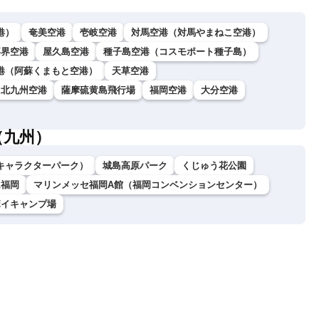
港）
奄美空港
壱岐空港
対馬空港（対馬やまねこ空港）
喜界空港
屋久島空港
種子島空港（コスモポート種子島）
港（阿蘇くまもと空港）
天草空港
北九州空港
薩摩硫黄島飛行場
福岡空港
大分空港
（九州）
キャラクターパーク）
城島高原パーク
くじゅう花公園
ム福岡
マリンメッセ福岡A館（福岡コンベンションセンター）
ボイキャンプ場