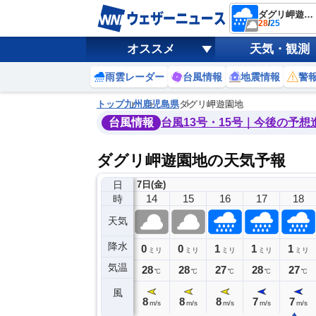
ダグリ岬遊園地
28
/
25
オススメ
天気・観測
雨雲レーダー
台風情報
地震情報
警
トップ
九州
鹿児島県
ダグリ岬遊園地
台風情報
台風13号・15号｜今後の予想
ダグリ岬遊園地の天気予報
日
7日(金)
10
11
12
13
14
15
16
17
18
時
天気
降水
3
1
0
0
0
1
1
1
ミリ
ミリ
ミリ
ミリ
ミリ
ミリ
ミリ
ミリ
ミリ
気温
28
28
28
28
28
28
27
28
27
℃
℃
℃
℃
℃
℃
℃
℃
℃
風
0
10
11
9
8
8
8
7
7
m/s
m/s
m/s
m/s
m/s
m/s
m/s
m/s
m/s