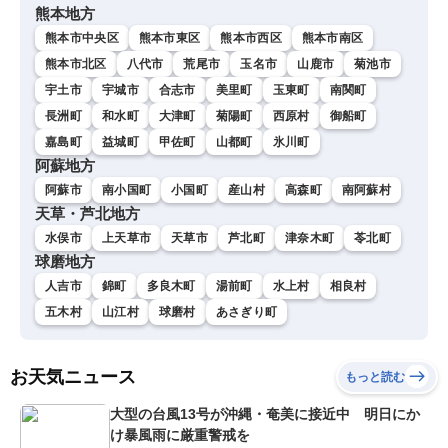
熊本地方
熊本市中央区
熊本市東区
熊本市西区
熊本市南区
熊本市北区
八代市
荒尾市
玉名市
山鹿市
菊池市
宇土市
宇城市
合志市
美里町
玉東町
南関町
長洲町
和水町
大津町
菊陽町
西原村
御船町
嘉島町
益城町
甲佐町
山都町
氷川町
阿蘇地方
阿蘇市
南小国町
小国町
産山村
高森町
南阿蘇村
天草・芦北地方
水俣市
上天草市
天草市
芦北町
津奈木町
苓北町
球磨地方
人吉市
錦町
多良木町
湯前町
水上村
相良村
五木村
山江村
球磨村
あさぎり町
お天気ニュース
もっと読む
大型の台風13号が沖縄・奄美に接近中 明日にか
け暴風雨に厳重警戒を