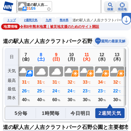
道の駅人吉／人吉クラフトパーク石野公園
31
/
26
検索
現在地
雨雲レーダー
台風情報
地震情報
警報・注意報
2週間天気
ラ
道の駅人吉／人吉クラフトパーク石
トップ
2週間天気
九州
熊本県
地震情報
令和8年熊本地震｜被災地支援のためのサイト開設
道の駅人吉／人吉クラフトパーク石野公園の2週間天
週間の最新見解
6
7
8
9
10
11
12
13
日
(木)
(金)
(土)
(日)
(月)
(火)
(水)
(木)
(
天気
最高
34
31
31
31
32
33
34
32
3
℃
℃
℃
℃
℃
℃
℃
℃
最低
25
26
25
24
24
23
23
22
2
℃
℃
℃
℃
℃
℃
℃
℃
降水
1
40
40
60
30
30
30
30
3
ミリ
%
%
%
%
%
%
%
5分毎
1時間毎
今日明日
2週間天気
道の駅人吉／人吉クラフトパーク石野公園と主要都市