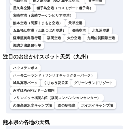
与論空港
徳之島空港（徳之島子宝空港）
喜界空港
屋久島空港
種子島空港（コスモポート種子島）
宮崎空港（宮崎ブーゲンビリア空港）
熊本空港（阿蘇くまもと空港）
天草空港
五島福江空港（五島つばき空港）
長崎空港
北九州空港
薩摩硫黄島飛行場
福岡空港
大分空港
九州佐賀国際空港
諏訪之瀬島飛行場
注目のお出かけスポット天気（九州）
ハウステンボス
ハーモニーランド（サンリオキャラクターパーク）
城島高原パーク
くじゅう花公園
グリーンランドリゾート
みずほPayPayドーム福岡
マリンメッセ福岡A館（福岡コンベンションセンター）
久住高原沢水キャンプ場
道の駅桜島
ボイボイキャンプ場
熊本県の各地の天気