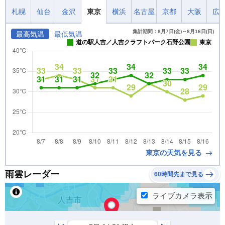
札幌
仙台
金沢
東京
横浜
名古屋
京都
大阪
広
集計期間：8月7日(金)～8月16日(日)
最高気温
最低気温
道の駅人吉／人吉クラフトパーク石野公園
東京
東京の天気を見る
雨雲レーダー
60時間先まで見る