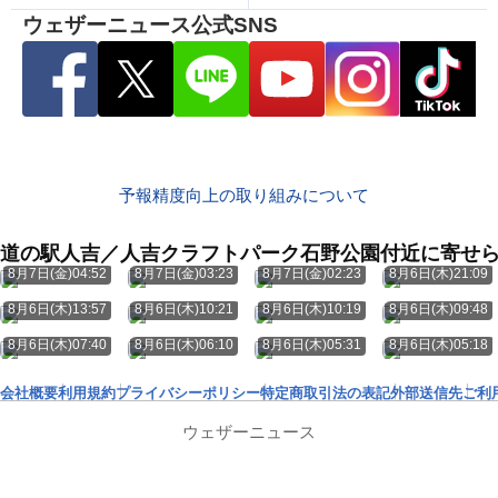
ウェザーニュース公式SNS
予報精度向上の取り組みについて
道の駅人吉／人吉クラフトパーク石野公園付近に寄せ
8月7日(金)04:52
8月7日(金)03:23
8月7日(金)02:23
8月6日(木)21:09
8月6日(木)13:57
8月6日(木)10:21
8月6日(木)10:19
8月6日(木)09:48
8月6日(木)07:40
8月6日(木)06:10
8月6日(木)05:31
8月6日(木)05:18
会社概要
利用規約
プライバシーポリシー
特定商取引法の表記
外部送信先
ご利
ウェザーニュース