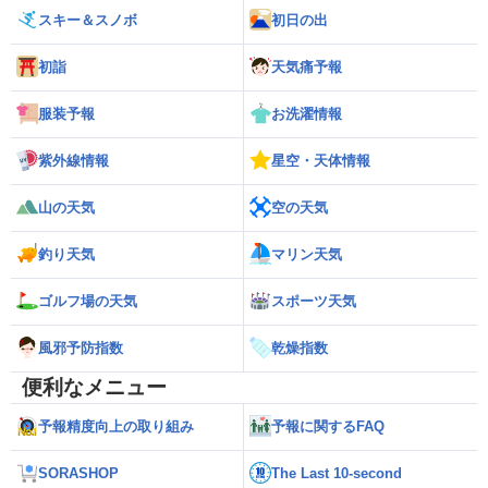
スキー＆スノボ
初日の出
初詣
天気痛予報
服装予報
お洗濯情報
紫外線情報
星空・天体情報
山の天気
空の天気
釣り天気
マリン天気
ゴルフ場の天気
スポーツ天気
風邪予防指数
乾燥指数
便利なメニュー
予報精度向上の取り組み
予報に関するFAQ
SORASHOP
The Last 10-second