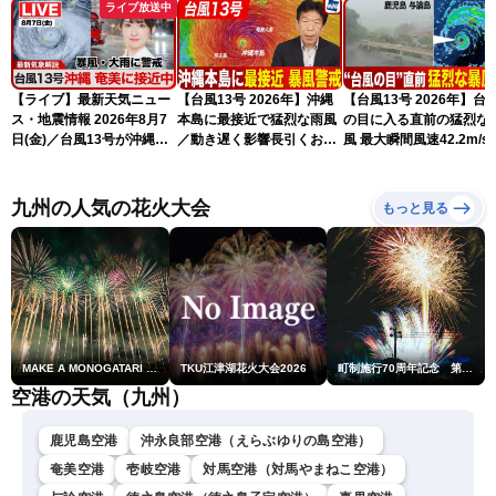
ライブ放送中
【ライブ】最新天気ニュー
【台風13号 2026年】沖縄
【台風13号 2026年】台
ス・地震情報 2026年8月7
本島に最接近で猛烈な雨風
の目に入る直前の猛烈な
日(金)／台風13号が沖縄・
／動き遅く影響長引くおそ
風 最大瞬間風速42.2m/s
奄美に最接近へ 令和8年
れ（7日13時更新）
測 吹き返しも猛烈な暴
熊本地震情報〈ウェザーニ
になるおそれ（7日11時
ュースLiVEコーヒータイ
新）
九州の人気の花火大会
もっと見る
ム・江川清音／有賀哲夫〉
MAKE A MONOGATARI 2026
TKU江津湖花火大会2026
町制施行70周年記念 第48回南種子町ロケット祭
空港の天気（九州）
鹿児島空港
沖永良部空港（えらぶゆりの島空港）
奄美空港
壱岐空港
対馬空港（対馬やまねこ空港）