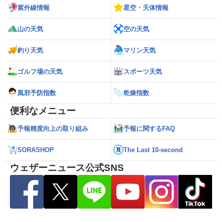
紫外線情報
星空・天体情報
山の天気
空の天気
釣り天気
マリン天気
ゴルフ場の天気
スポーツ天気
風邪予防指数
乾燥指数
便利なメニュー
予報精度向上の取り組み
予報に関するFAQ
SORASHOP
The Last 10-second
ウェザーニュース公式SNS