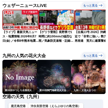
ウェザーニュースLiVE
もっと見る
ライブ放送中
【ライブ】最新天気ニュー
【ゲリラ雷雨】長野県で1
【台風13号 2026】沖縄
ス・地震情報 2026年8月7
時間に約100mmの猛烈な
近で「非常に強い」勢力
日(金) ／令和8年熊本地震情
雨／気象防災速報・記録的
再発達 荒天に厳重警戒
報 台風13号の影響に警戒
短時間大雨
（7日18時最新情報）
〈ウェザーニュースLiVEム
ーン・駒木結衣／内藤邦
九州の人気の花火大会
もっと見る
裕〉
第39回やつしろ全国花火競技大会
第39回関門海峡花火大会(門司側)
九州一 大花火まつり
空港の天気（九州）
鹿児島空港
沖永良部空港（えらぶゆりの島空港）