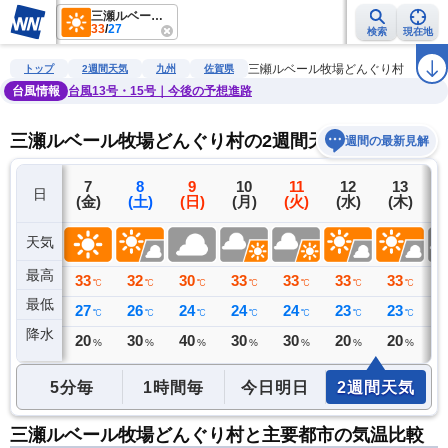
三瀬ルベール牧場どんぐり村
33
/
27
検索
現在地
雨雲レーダー
台風情報
地震情報
警報・注意報
2週間天気
ラ
三瀬ルベール牧場どんぐり村
トップ
2週間天気
九州
佐賀県
台風情報
台風13号・15号｜今後の予想進路
三瀬ルベール牧場どんぐり村の2週間天気予報
週間の最新見解
6
7
8
9
10
11
12
13
日
(木)
(金)
(土)
(日)
(月)
(火)
(水)
(木)
(
天気
最高
35
33
32
30
33
33
33
33
3
℃
℃
℃
℃
℃
℃
℃
℃
最低
24
27
26
24
24
24
23
23
2
℃
℃
℃
℃
℃
℃
℃
℃
降水
0
20
30
40
30
30
20
20
3
ミリ
%
%
%
%
%
%
%
5分毎
1時間毎
今日明日
2週間天気
三瀬ルベール牧場どんぐり村と主要都市の気温比較