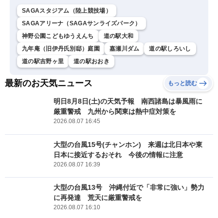
SAGAスタジアム（陸上競技場）
SAGAアリーナ（SAGAサンライズパーク）
神野公園こどもゆうえんち
道の駅大和
九年庵（旧伊丹氏別邸）庭園
嘉瀬川ダム
道の駅しろいし
道の駅吉野ヶ里
道の駅おおき
最新のお天気ニュース
もっと読む
明日8月8日(土)の天気予報 南西諸島は暴風雨に
厳重警戒 九州から関東は熱中症対策を
2026.08.07 16:45
大型の台風15号(チャンホン) 来週は北日本や東
日本に接近するおそれ 今後の情報に注意
2026.08.07 16:39
大型の台風13号 沖縄付近で「非常に強い」勢力
に再発達 荒天に厳重警戒を
2026.08.07 16:10