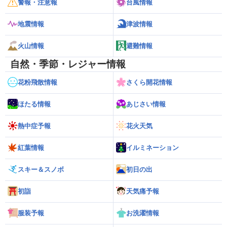
警報・注意報
台風情報
地震情報
津波情報
火山情報
避難情報
自然・季節・レジャー情報
花粉飛散情報
さくら開花情報
ほたる情報
あじさい情報
熱中症予報
花火天気
紅葉情報
イルミネーション
スキー＆スノボ
初日の出
初詣
天気痛予報
服装予報
お洗濯情報