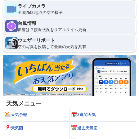
ライブカメラ
全国2500地点の空の様子
台風情報
影響は？接近状況をリアルタイム更新
ウェザーリポート
空の写真を投稿して最新の天気を共有
天気メニュー
天気予報
2週間天気
天気図
過去天気図