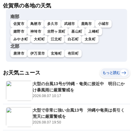
佐賀県の各地の天気
南部
佐賀市
鳥栖市
多久市
武雄市
鹿島市
小城市
嬉野市
神埼市
吉野ヶ里町
基山町
上峰町
みやき町
大町町
江北町
白石町
太良町
北部
唐津市
伊万里市
玄海町
有田町
お天気ニュース
もっと読む
大型の台風13号が沖縄・奄美に接近中 明日にか
け暴風雨に厳重警戒を
2026.08.07 10:17
大型で非常に強い台風13号 沖縄や奄美は長引く
荒天に厳重警戒を
2026.08.07 19:50