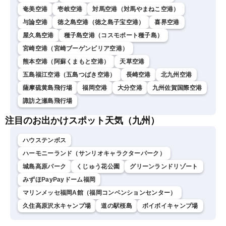
奄美空港
壱岐空港
対馬空港（対馬やまねこ空港）
与論空港
徳之島空港（徳之島子宝空港）
喜界空港
屋久島空港
種子島空港（コスモポート種子島）
宮崎空港（宮崎ブーゲンビリア空港）
熊本空港（阿蘇くまもと空港）
天草空港
五島福江空港（五島つばき空港）
長崎空港
北九州空港
薩摩硫黄島飛行場
福岡空港
大分空港
九州佐賀国際空港
諏訪之瀬島飛行場
注目のお出かけスポット天気（九州）
ハウステンボス
ハーモニーランド（サンリオキャラクターパーク）
城島高原パーク
くじゅう花公園
グリーンランドリゾート
みずほPayPayドーム福岡
マリンメッセ福岡A館（福岡コンベンションセンター）
久住高原沢水キャンプ場
道の駅桜島
ボイボイキャンプ場