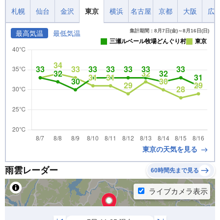
札幌
仙台
金沢
東京
横浜
名古屋
京都
大阪
広
集計期間：8月7日(金)～8月16日(日)
最高気温
最低気温
三瀬ルベール牧場どんぐり村
東京
東京の天気を見る
雨雲レーダー
60時間先まで見る