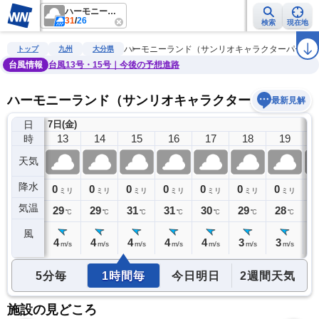
ハーモニーランド（サンリオキャラクターパーク）
31
/
26
検索
現在地
雨雲レーダー
台風情報
地震情報
警報・注意報
2週間天気
ラ
ハーモニーランド（サンリオキャラクターパーク
トップ
九州
大分県
台風情報
台風13号・15号｜今後の予想進路
ハーモニーランド（サンリオキャラクターパーク）の
最新見解
日
7日(金)
12
13
14
15
16
17
18
19
時
天気
降水
1
0
0
0
0
0
0
0
0
ミリ
ミリ
ミリ
ミリ
ミリ
ミリ
ミリ
ミリ
気温
27
29
29
31
31
30
29
28
2
℃
℃
℃
℃
℃
℃
℃
℃
風
4
4
4
4
4
4
3
3
3
m/s
m/s
m/s
m/s
m/s
m/s
m/s
m/s
5分毎
1時間毎
今日明日
2週間天気
施設の見どころ