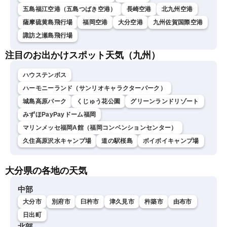
五島福江空港（五島つばき空港）
長崎空港
北九州空港
薩摩硫黄島飛行場
福岡空港
大分空港
九州佐賀国際空港
諏訪之瀬島飛行場
注目のお出かけスポット天気（九州）
ハウステンボス
ハーモニーランド（サンリオキャラクターパーク）
城島高原パーク
くじゅう花公園
グリーンランドリゾート
みずほPayPayドーム福岡
マリンメッセ福岡A館（福岡コンベンションセンター）
久住高原沢水キャンプ場
道の駅桜島
ボイボイキャンプ場
大分県の各地の天気
中部
大分市
別府市
臼杵市
津久見市
杵築市
由布市
日出町
北部