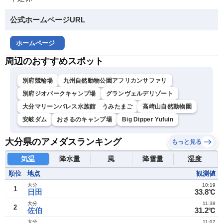
公式ホームページURL
ホームページ
周辺のおすすめスポット
別府競輪場
九州自然動物公園アフリカンサファリ
別府ジオパークキャンプ場
グランヴェルデリゾート
大分マリーンパレス水族館 うみたまご
高崎山自然動物園
安岐ダム
おさるのキャンプ場
Big Dipper Yufuin
大分県のアメダスランキング
もっと見る
気温
降水量
風
降雪量
湿度
順位
地点
観測値
大分
10:19
1
日田
33.8℃
大分
11:38
2
佐伯
31.2℃
大分
11:07