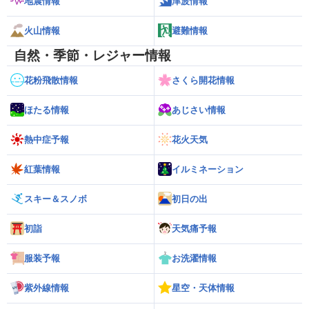
地震情報
津波情報
火山情報
避難情報
自然・季節・レジャー情報
花粉飛散情報
さくら開花情報
ほたる情報
あじさい情報
熱中症予報
花火天気
紅葉情報
イルミネーション
スキー＆スノボ
初日の出
初詣
天気痛予報
服装予報
お洗濯情報
紫外線情報
星空・天体情報