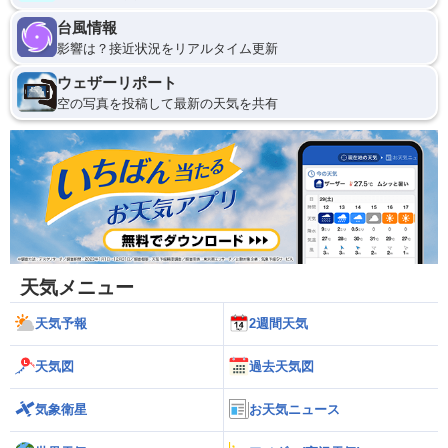
台風情報
影響は？接近状況をリアルタイム更新
ウェザーリポート
空の写真を投稿して最新の天気を共有
天気メニュー
天気予報
2週間天気
天気図
過去天気図
気象衛星
お天気ニュース