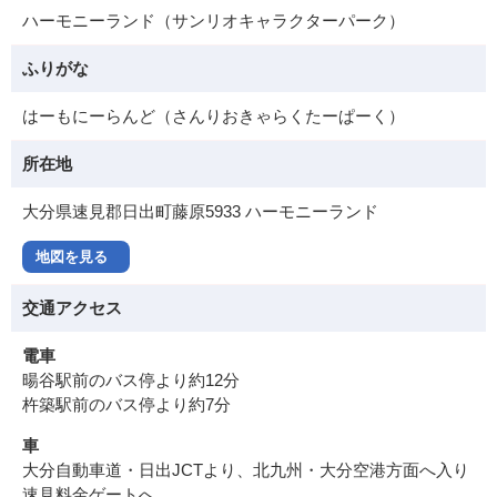
ハーモニーランド（サンリオキャラクターパーク）
ふりがな
はーもにーらんど（さんりおきゃらくたーぱーく）
所在地
大分県速見郡日出町藤原5933 ハーモニーランド
地図を見る
交通アクセス
電車
暘谷駅前のバス停より約12分
杵築駅前のバス停より約7分
車
大分自動車道・日出JCTより、北九州・大分空港方面へ入り
速見料金ゲートへ