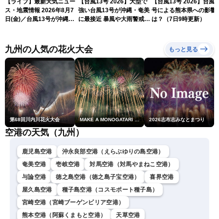
【ライブ】最新天気ニュー
【台風13号 2026】大型で
【台風13号 2026】台風1
ス・地震情報 2026年8月7
強い台風13号が沖縄・奄美
号による熊本県への影響
日(金)／台風13号が沖縄・
に最接近 暴風や大雨警戒
は？（7日9時更新）
奄美に最接近へ 令和8年
（7日10時現在）
熊本地震情報〈ウェザーニ
ュースLiVEコーヒータイ
九州の人気の花火大会
もっと見る
ム・江川清音／有賀哲夫〉
第68回川内川花火大会
MAKE A MONOGATARI 2026
2026志布志みなとまつり
空港の天気（九州）
鹿児島空港
沖永良部空港（えらぶゆりの島空港）
奄美空港
壱岐空港
対馬空港（対馬やまねこ空港）
与論空港
徳之島空港（徳之島子宝空港）
喜界空港
屋久島空港
種子島空港（コスモポート種子島）
宮崎空港（宮崎ブーゲンビリア空港）
熊本空港（阿蘇くまもと空港）
天草空港