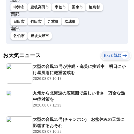
中津市
豊後高田市
宇佐市
国東市
姫島村
西部
日田市
竹田市
九重町
玖珠町
南部
佐伯市
豊後大野市
お天気ニュース
もっと読む
大型の台風13号が沖縄・奄美に接近中 明日にか
け暴風雨に厳重警戒を
2026.08.07 10:17
九州から北海道の広範囲で厳しい暑さ 万全な熱
中症対策を
2026.08.07 11:33
大型の台風15号(チャンホン) お盆休みの天気に
影響するおそれ
2026.08.07 10:22