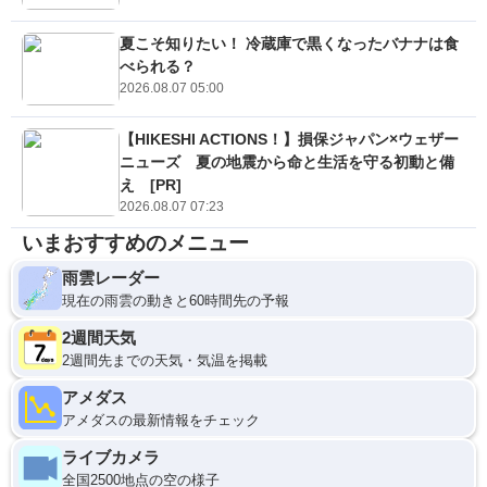
夏こそ知りたい！ 冷蔵庫で黒くなったバナナは食
べられる？
2026.08.07 05:00
【HIKESHI ACTIONS！】損保ジャパン×ウェザー
ニューズ 夏の地震から命と生活を守る初動と備
え [PR]
2026.08.07 07:23
いまおすすめのメニュー
雨雲レーダー
現在の雨雲の動きと60時間先の予報
2週間天気
2週間先までの天気・気温を掲載
アメダス
アメダスの最新情報をチェック
ライブカメラ
全国2500地点の空の様子