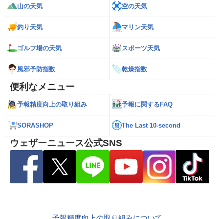
山の天気
空の天気
釣り天気
マリン天気
ゴルフ場の天気
スポーツ天気
風邪予防指数
乾燥指数
便利なメニュー
予報精度向上の取り組み
予報に関するFAQ
SORASHOP
The Last 10-second
ウェザーニュース公式SNS
予報精度向上の取り組みについて