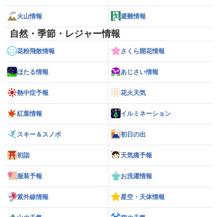
火山情報
避難情報
自然・季節・レジャー情報
花粉飛散情報
さくら開花情報
ほたる情報
あじさい情報
熱中症予報
花火天気
紅葉情報
イルミネーション
スキー＆スノボ
初日の出
初詣
天気痛予報
服装予報
お洗濯情報
紫外線情報
星空・天体情報