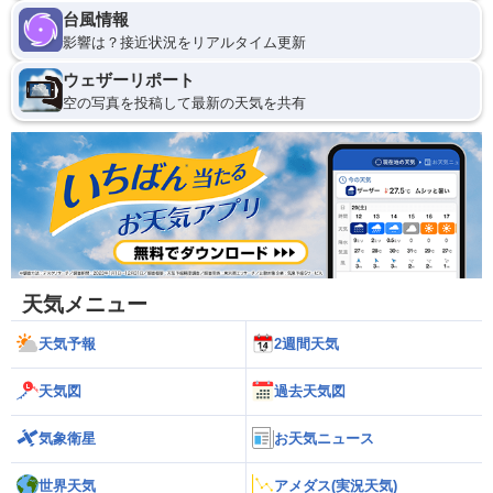
台風情報
影響は？接近状況をリアルタイム更新
ウェザーリポート
空の写真を投稿して最新の天気を共有
天気メニュー
天気予報
2週間天気
天気図
過去天気図
気象衛星
お天気ニュース
世界天気
アメダス(実況天気)