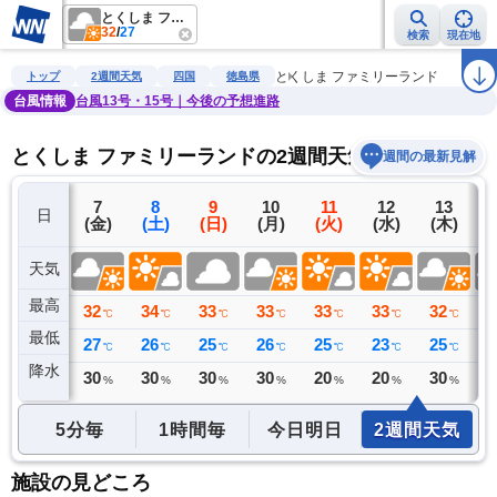
とくしま ファミリーランド
32
/
27
検索
現在地
雨雲レーダー
台風情報
地震情報
警報・注意報
2週間天気
ラ
とくしま ファミリーランド
トップ
2週間天気
四国
徳島県
台風情報
台風13号・15号｜今後の予想進路
とくしま ファミリーランドの2週間天気予報
週間の最新見解
6
7
8
9
10
11
12
13
日
(木)
(金)
(土)
(日)
(月)
(火)
(水)
(木)
(
天気
最高
33
32
34
33
33
33
33
32
3
℃
℃
℃
℃
℃
℃
℃
℃
最低
27
27
26
25
26
25
23
25
2
℃
℃
℃
℃
℃
℃
℃
℃
降水
0
30
30
30
30
20
20
30
3
ミリ
%
%
%
%
%
%
%
5分毎
1時間毎
今日明日
2週間天気
施設の見どころ