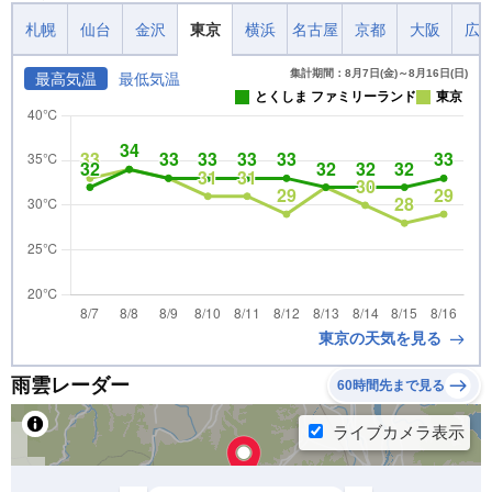
札幌
仙台
金沢
東京
横浜
名古屋
京都
大阪
広
集計期間：8月7日(金)～8月16日(日)
最高気温
最低気温
とくしま ファミリーランド
東京
東京の天気を見る
雨雲レーダー
60時間先まで見る