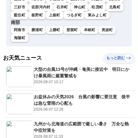
三好市
佐那河内村
石井町
神山町
松茂町
北島町
藍住町
板野町
上板町
つるぎ町
東みよし町
南部
阿南市
勝浦町
上勝町
那賀町
牟岐町
美波町
海陽町
お天気ニュース
もっと読む
大型の台風13号が沖縄・奄美に接近中 明日にか
け暴風雨に厳重警戒を
2026.08.07 10:17
お盆休みの天気2026 台風の影響に要注意 後半
は急な雷雨の心配も
2026.08.07 12:26
九州から北海道の広範囲で厳しい暑さ 万全な熱
中症対策を
2026.08.07 11:33