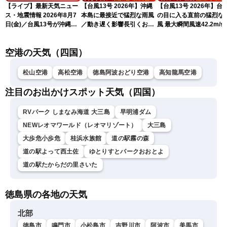
【ライブ】最新天気ニュー
【台風13号 2026年】沖縄
【台風13号 2026年】台
ス・地震情報 2026年8月7
本島に最接近で猛烈な雨風
の目に入る直前の猛烈な
日(金)／台風13号が沖縄・
／動き遅く影響長引くおそ
風 最大瞬間風速42.2m/s
奄美に最接近へ 令和8年
れ（7日13時更新）
測 吹き返しも猛烈な暴
熊本地震情報〈ウェザーニ
になるおそれ（7日11時
空港の天気（四国）
ュースLiVEアフタヌーン・
新）
小林李衣奈／内藤邦裕〉
松山空港
高松空港
徳島阿波おどり空港
高知龍馬空港
注目のお出かけスポット天気（四国）
RVパーク しまなみ海道 大三島
早明浦ダム
NEWレオマワールド（レオマリゾート）
大三島
大歩危小歩危
桂浜水族館
道の駅霧の森
道の駅よって西土佐
ゆとりすとパークおおとよ
道の駅たからだの里さいた
徳島県の各地の天気
北部
徳島市
鳴門市
小松島市
吉野川市
阿波市
美馬市