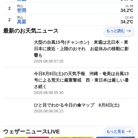
岡山
11:38
2
笠岡
34.2℃
岡山
12:40
2
高梁
34.2℃
最新のお天気ニュース
もっと読む
大型の台風15号(チャンホン) 来週は北日本・東
日本に接近・上陸のおそれ お盆休みの移動に影
響も
2026.08.08 07:20
今日8月8日(土)の天気予報 沖縄・奄美は台風13
号による荒天に厳重警戒 西・東日本は厳しい暑
さ続く
2026.08.08 05:30
ひと目でわかる今日の傘マップ 8月8日(土)
2026.08.08 06:15
ウェザーニュースLiVE
もっと見る