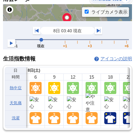
生活指数情報
アイコンの説明
日
8日(土)
6
9
12
15
18
21
時間
熱中症
天気痛
洗濯