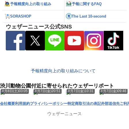
予報精度向上の取り組み
予報に関するFAQ
SORASHOP
The Last 10-second
ウェザーニュース公式SNS
予報精度向上の取り組みについて
渋川動物公園付近に寄せられたウェザーリポート
8月8日(土)03:05
8月7日(金)20:51
8月7日(金)10:31
8月7日(金)09:46
会社概要
利用規約
プライバシーポリシー
特定商取引法の表記
外部送信先
ご利
ウェザーニュース