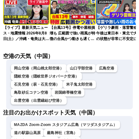
ライブ放送中
【ライブ】最新天気ニュー
【台風13号】停電や屋根損
【ゲリラ豪雨・落雷警戒
ス・地震情報 2026年8月8
壊も 広範囲で強い雨風が特
午後は東日本・東北で大
日(土）／沖縄・奄美は大荒
徴の台風かつ動きも遅く影
の状態が非常に不安定に
れの天気が続く／令和8年
響が長引くおそれ
2026.08.08
熊本地震情報〈ウェザーニ
空港の天気（中国）
ュースLiVEコーヒータイ
ム・青原桃香／山口剛央〉
岡山空港（岡山桃太郎空港）
山口宇部空港
広島空港
隠岐空港（隠岐世界ジオパーク空港）
石見空港（萩・石見空港）
米子鬼太郎空港
鳥取砂丘コナン空港
岩国錦帯橋空港
出雲空港（出雲縁結び空港）
注目のお出かけスポット天気（中国）
MAZDA Zoom-Zoom スタジアム広島（マツダスタジアム）
道の駅蒜山高原
厳島神社（宮島）