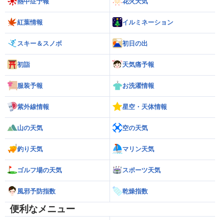
熱中症予報
花火天気
紅葉情報
イルミネーション
スキー＆スノボ
初日の出
初詣
天気痛予報
服装予報
お洗濯情報
紫外線情報
星空・天体情報
山の天気
空の天気
釣り天気
マリン天気
ゴルフ場の天気
スポーツ天気
風邪予防指数
乾燥指数
便利なメニュー