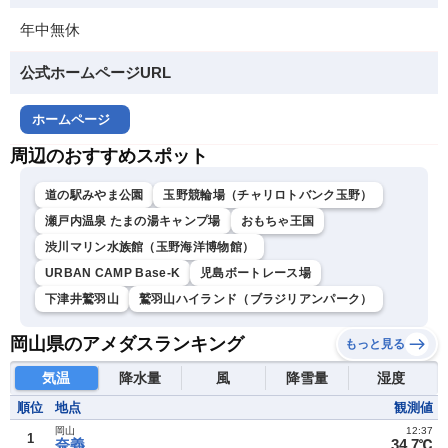
年中無休
公式ホームページURL
ホームページ
周辺のおすすめスポット
道の駅みやま公園
玉野競輪場（チャリロトバンク玉野）
瀬戸内温泉 たまの湯キャンプ場
おもちゃ王国
渋川マリン水族館（玉野海洋博物館）
URBAN CAMP Base-K
児島ボートレース場
下津井鷲羽山
鷲羽山ハイランド（ブラジリアンパーク）
岡山県のアメダスランキング
もっと見る
気温
降水量
風
降雪量
湿度
順位
地点
観測値
岡山
12:37
1
奈義
34.7℃