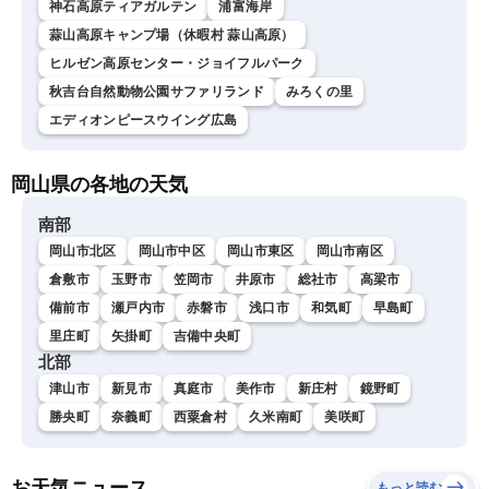
神石高原ティアガルテン
浦富海岸
蒜山高原キャンプ場（休暇村 蒜山高原）
ヒルゼン高原センター・ジョイフルパーク
秋吉台自然動物公園サファリランド
みろくの里
エディオンピースウイング広島
岡山県の各地の天気
南部
岡山市北区
岡山市中区
岡山市東区
岡山市南区
倉敷市
玉野市
笠岡市
井原市
総社市
高梁市
備前市
瀬戸内市
赤磐市
浅口市
和気町
早島町
里庄町
矢掛町
吉備中央町
北部
津山市
新見市
真庭市
美作市
新庄村
鏡野町
勝央町
奈義町
西粟倉村
久米南町
美咲町
お天気ニュース
もっと読む