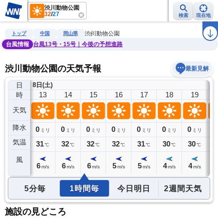
渋川動物公園
32
/
27
検索
現在地
雨雲レーダー
台風情報
地震情報
警報・注意報
2週間天気
ラ
渋川動物公園
トップ
中国
岡山県
台風情報
台風13号・15号｜今後の予想進路
渋川動物公園の天気予報
最新見解
日
8日(土)
12
13
14
15
16
17
18
19
時
天気
降水
0
0
0
0
0
0
0
0
0
ミリ
ミリ
ミリ
ミリ
ミリ
ミリ
ミリ
ミリ
気温
30
31
32
32
32
31
30
30
3
℃
℃
℃
℃
℃
℃
℃
℃
風
6
6
6
6
5
5
4
4
3
m/s
m/s
m/s
m/s
m/s
m/s
m/s
m/s
5分毎
1時間毎
今日明日
2週間天気
施設の見どころ