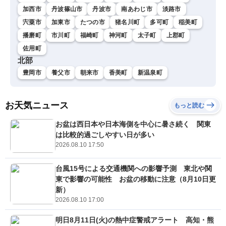
加西市
丹波篠山市
丹波市
南あわじ市
淡路市
宍粟市
加東市
たつの市
猪名川町
多可町
稲美町
播磨町
市川町
福崎町
神河町
太子町
上郡町
佐用町
北部
豊岡市
養父市
朝来市
香美町
新温泉町
お天気ニュース
もっと読む
お盆は西日本や日本海側を中心に暑さ続く 関東
は比較的過ごしやすい日が多い
2026.08.10 17:50
台風15号による交通機関への影響予測 東北や関
東で影響の可能性 お盆の移動に注意（8月10日更
新）
2026.08.10 17:00
明日8月11日(火)の熱中症警戒アラート 高知・熊