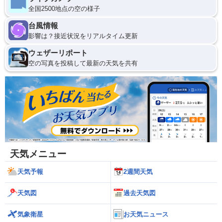
全国2500地点の空の様子
台風情報
影響は？接近状況をリアルタイム更新
ウェザーリポート
空の写真を投稿して最新の天気を共有
天気メニュー
天気予報
2週間天気
天気図
過去天気図
気象衛星
お天気ニュース