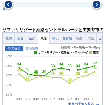
：-
サファリリゾート姫路セントラルパークと主要都市の
札幌
仙台
金沢
東京
横浜
名古屋
京都
大阪
広
集計期間：8月10日(月)～8月19日(水)
最高気温
最低気温
サファリリゾート姫路セントラルパーク
東京
東京の天気を見る