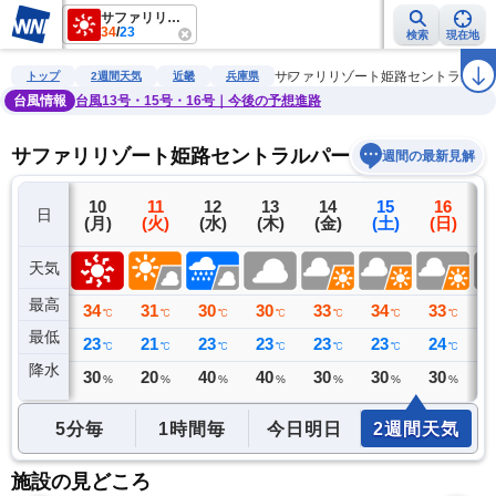
サファリリゾート姫路セントラルパーク
34
/
23
検索
現在地
雨雲レーダー
台風情報
地震情報
警報・注意報
2週間天気
ラ
サファリリゾート姫路セントラルパ
トップ
2週間天気
近畿
兵庫県
台風情報
台風13号・15号・16号｜今後の予想進路
サファリリゾート姫路セントラルパークの2週間天気
週間の最新見解
9
10
11
12
13
14
15
16
日
(日)
(月)
(火)
(水)
(木)
(金)
(土)
(日)
(
天気
最高
33
34
31
30
30
33
34
33
3
℃
℃
℃
℃
℃
℃
℃
℃
最低
25
23
21
23
23
23
23
24
2
℃
℃
℃
℃
℃
℃
℃
℃
降水
0
30
20
40
40
30
30
30
4
ミリ
%
%
%
%
%
%
%
5分毎
1時間毎
今日明日
2週間天気
施設の見どころ