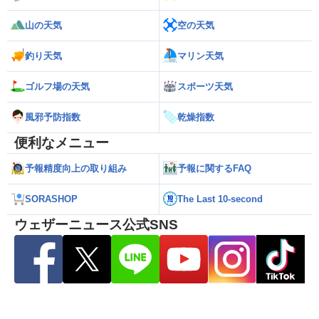
山の天気
空の天気
釣り天気
マリン天気
ゴルフ場の天気
スポーツ天気
風邪予防指数
乾燥指数
便利なメニュー
予報精度向上の取り組み
予報に関するFAQ
SORASHOP
The Last 10-second
ウェザーニュース公式SNS