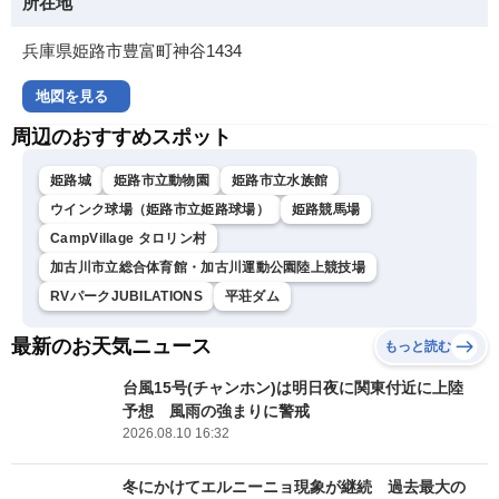
所在地
兵庫県姫路市豊富町神谷1434
地図を見る
周辺のおすすめスポット
姫路城
姫路市立動物園
姫路市立水族館
ウインク球場（姫路市立姫路球場）
姫路競馬場
CampVillage タロリン村
加古川市立総合体育館・加古川運動公園陸上競技場
RVパークJUBILATIONS
平荘ダム
最新のお天気ニュース
もっと読む
台風15号(チャンホン)は明日夜に関東付近に上陸
予想 風雨の強まりに警戒
2026.08.10 16:32
冬にかけてエルニーニョ現象が継続 過去最大の