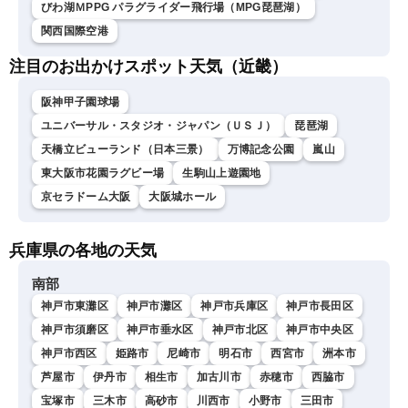
びわ湖ＭPPG パラグライダー飛行場（MPG琵琶湖）
関西国際空港
注目のお出かけスポット天気（近畿）
阪神甲子園球場
ユニバーサル・スタジオ・ジャパン（ＵＳＪ）
琵琶湖
天橋立ビューランド（日本三景）
万博記念公園
嵐山
東大阪市花園ラグビー場
生駒山上遊園地
京セラドーム大阪
大阪城ホール
兵庫県の各地の天気
南部
神戸市東灘区
神戸市灘区
神戸市兵庫区
神戸市長田区
神戸市須磨区
神戸市垂水区
神戸市北区
神戸市中央区
神戸市西区
姫路市
尼崎市
明石市
西宮市
洲本市
芦屋市
伊丹市
相生市
加古川市
赤穂市
西脇市
宝塚市
三木市
高砂市
川西市
小野市
三田市