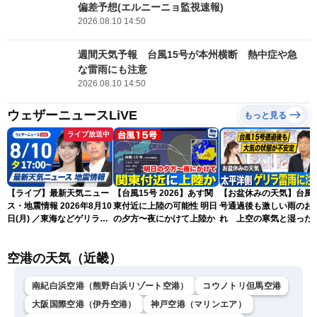
偏差予想(エルニーニョ監視速報)
2026.08.10 14:50
週間天気予報 台風15号が本州横断 熱中症や急
な雷雨にも注意
2026.08.10 14:50
ウェザーニュースLiVE
もっと見る
ライブ放送中
【ライブ】最新天気ニュー
【台風15号 2026】あす関
【お盆休みの天気】台風1
ス・地震情報 2026年8月10
東付近に上陸の可能性 明日
号通過後も激しい雨のお
日(月) ／東海などゲリラ雷
の夕方〜夜にかけて上陸か
れ 上空の寒気と湿った
雨に注意 東北や関東は早め
気でゲリラ雷雨に注意
の台風対策を〈ウェザーニ
空港の天気（近畿）
ュースLiVEイブニング・駒
木結衣／宇野沢達也〉
南紀白浜空港（熊野白浜リゾート空港）
コウノトリ但馬空港
大阪国際空港（伊丹空港）
神戸空港（マリンエア）