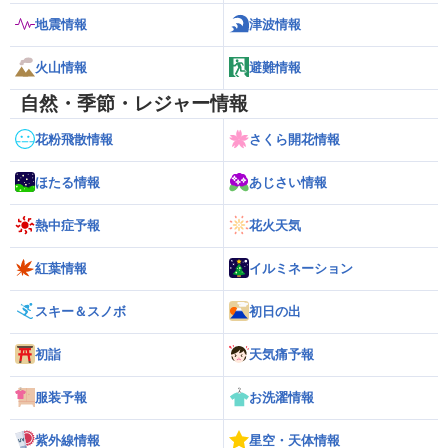
地震情報
津波情報
火山情報
避難情報
自然・季節・レジャー情報
花粉飛散情報
さくら開花情報
ほたる情報
あじさい情報
熱中症予報
花火天気
紅葉情報
イルミネーション
スキー＆スノボ
初日の出
初詣
天気痛予報
服装予報
お洗濯情報
紫外線情報
星空・天体情報