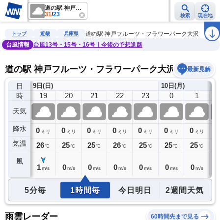
道の駅 神戸フルーツ・フラワーパーク大沢
31
/
23
検索
現在地
雨雲レーダー
台風情報
地震情報
警報・注意報
2週間天気
ラ
道の駅 神戸フルーツ・フラワーパーク大沢
トップ
近畿
兵庫県
台風情報
台風13号・15号・16号｜今後の予想進路
道の駅 神戸フルーツ・フラワーパーク大沢の天気予報
最新見解
日
9日(日)
10日(月)
18
19
20
21
22
23
0
1
時
天気
降水
0
0
0
0
0
0
0
0
0
ミリ
ミリ
ミリ
ミリ
ミリ
ミリ
ミリ
ミリ
気温
26
26
25
25
26
25
25
25
2
℃
℃
℃
℃
℃
℃
℃
℃
風
1
1
0
0
0
0
0
0
0
m/s
m/s
m/s
m/s
m/s
m/s
m/s
m/s
5分毎
1時間毎
今日明日
2週間天気
雨雲レーダー
60時間先まで見る