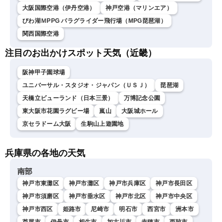
大阪国際空港（伊丹空港）
神戸空港（マリンエア）
びわ湖ＭPPG パラグライダー飛行場（MPG琵琶湖）
関西国際空港
注目のお出かけスポット天気（近畿）
阪神甲子園球場
ユニバーサル・スタジオ・ジャパン（ＵＳＪ）
琵琶湖
天橋立ビューランド（日本三景）
万博記念公園
東大阪市花園ラグビー場
嵐山
大阪城ホール
京セラドーム大阪
生駒山上遊園地
兵庫県の各地の天気
南部
神戸市東灘区
神戸市灘区
神戸市兵庫区
神戸市長田区
神戸市須磨区
神戸市垂水区
神戸市北区
神戸市中央区
神戸市西区
姫路市
尼崎市
明石市
西宮市
洲本市
芦屋市
伊丹市
相生市
加古川市
赤穂市
西脇市