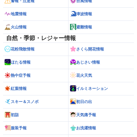
警報・注意報
台風情報
地震情報
津波情報
火山情報
避難情報
自然・季節・レジャー情報
花粉飛散情報
さくら開花情報
ほたる情報
あじさい情報
熱中症予報
花火天気
紅葉情報
イルミネーション
スキー＆スノボ
初日の出
初詣
天気痛予報
服装予報
お洗濯情報