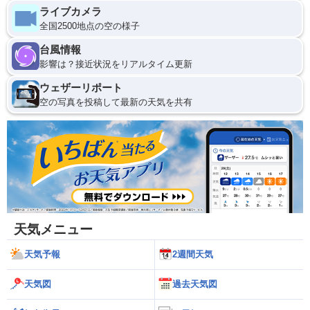
ライブカメラ
全国2500地点の空の様子
台風情報
影響は？接近状況をリアルタイム更新
ウェザーリポート
空の写真を投稿して最新の天気を共有
天気メニュー
天気予報
2週間天気
天気図
過去天気図