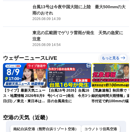
台風13号は今夜中国大陸に上陸 最大500mmの大
雨のおそれ
2026.08.09 14:39
東北の広範囲でゲリラ雷雨が発生 天気の急変に
注意
2026.08.09 14:54
ウェザーニュースLiVE
もっと見る
ライブ放送中
【ライブ】最新天気ニュー
【台風16号 2026】台風16
【気象速報】秋田県で「
ス・地震情報 2026年8月9
号(ペイロー)発生 今月3つ
録的短時間大雨情報」湯
日(日) ／東北・東日本は急
目の台風発生に
市付近で約100mmの猛
な雷雨に注意〈ウェザーニ
な雨
ュースLiVEイブニング・戸
空港の天気（近畿）
北美月／芳野達郎〉
南紀白浜空港（熊野白浜リゾート空港）
コウノトリ但馬空港