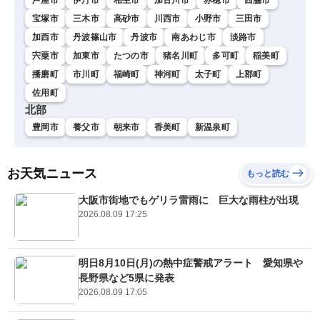
宝塚市
三木市
高砂市
川西市
小野市
三田市
加西市
丹波篠山市
丹波市
南あわじ市
淡路市
宍粟市
加東市
たつの市
猪名川町
多可町
稲美町
播磨町
市川町
福崎町
神河町
太子町
上郡町
佐用町
北部
豊岡市
養父市
朝来市
香美町
新温泉町
お天気ニュース
もっと読む
大阪市街地でもゲリラ雷雨に 巨大な雨柱が出現
2026.08.09 17:25
明日8月10日(月)の熱中症警戒アラート 愛知県や
長野県など5県に発表
2026.08.09 17:05