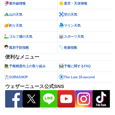
紫外線情報
星空・天体情報
山の天気
空の天気
釣り天気
マリン天気
ゴルフ場の天気
スポーツ天気
風邪予防指数
乾燥指数
便利なメニュー
予報精度向上の取り組み
予報に関するFAQ
SORASHOP
The Last 10-second
ウェザーニュース公式SNS