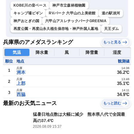
KOBE川の音ベース
神戸市立森林植物園
キャンプ場ビギン
RVパーク 六甲山の上美術館
道の駅淡河
神戸おとぎの国
六甲山アスレチックパークGREENIA
再度公園・再度山永久植生保存地・神戸外国人墓地
天王ダム
兵庫県のアメダスランキング
もっと見る
気温
降水量
風
降雪量
湿度
順位
地点
観測値
兵庫
14:36
1
洲本
36.2℃
兵庫
13:46
2
上郡
35.1℃
兵庫
14:11
3
西脇
34.9℃
最新のお天気ニュース
もっと読む
猛暑日地点数は大幅に減少 熊本県八代で全国最
高の37.4℃
2026.08.09 15:37