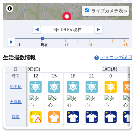
生活指数情報
アイコンの説明
日
9日(日)
10日(月)
12
15
18
21
0
3
時間
熱中症
天気痛
洗濯