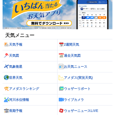
天気メニュー
天気予報
2週間天気
天気図
過去天気図
気象衛星
お天気ニュース
世界天気
アメダス(実況天気)
アメダスランキング
ウェザーリポート
河川水位情報
ライブカメラ
長期予報
ウェザーニュースLiVE