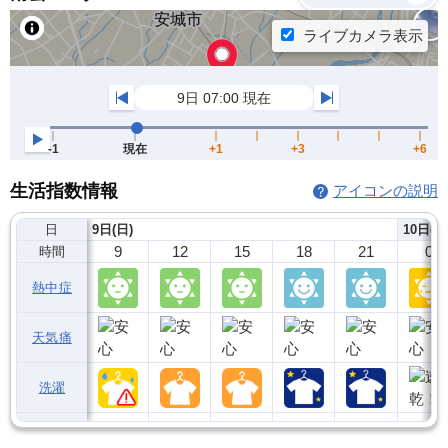
生活指数情報
アイコンの説明
日
9日(日)
10日(月
9
12
15
18
21
0
時間
熱中症
天気痛
洗濯