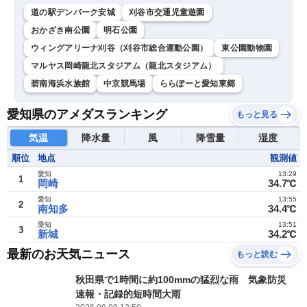
道の駅デンパーク安城
刈谷市交通児童遊園
おかざき南公園
明石公園
ウィングアリーナ刈谷（刈谷市総合運動公園）
東公園動物園
マルヤス岡崎龍北スタジアム（龍北スタジアム）
碧南海浜水族館
中京競馬場
ららぽーと愛知東郷
愛知県のアメダスランキング
もっと見る
気温
降水量
風
降雪量
湿度
順位
地点
観測値
愛知
13:29
1
岡崎
34.7℃
愛知
13:55
2
南知多
34.4℃
愛知
13:51
3
新城
34.2℃
最新のお天気ニュース
もっと読む
秋田県で1時間に約100mmの猛烈な雨 気象防災
速報・記録的短時間大雨