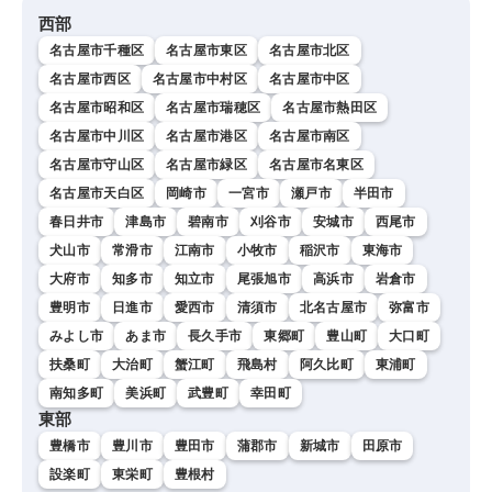
西部
名古屋市千種区
名古屋市東区
名古屋市北区
名古屋市西区
名古屋市中村区
名古屋市中区
名古屋市昭和区
名古屋市瑞穂区
名古屋市熱田区
名古屋市中川区
名古屋市港区
名古屋市南区
名古屋市守山区
名古屋市緑区
名古屋市名東区
名古屋市天白区
岡崎市
一宮市
瀬戸市
半田市
春日井市
津島市
碧南市
刈谷市
安城市
西尾市
犬山市
常滑市
江南市
小牧市
稲沢市
東海市
大府市
知多市
知立市
尾張旭市
高浜市
岩倉市
豊明市
日進市
愛西市
清須市
北名古屋市
弥富市
みよし市
あま市
長久手市
東郷町
豊山町
大口町
扶桑町
大治町
蟹江町
飛島村
阿久比町
東浦町
南知多町
美浜町
武豊町
幸田町
東部
豊橋市
豊川市
豊田市
蒲郡市
新城市
田原市
設楽町
東栄町
豊根村