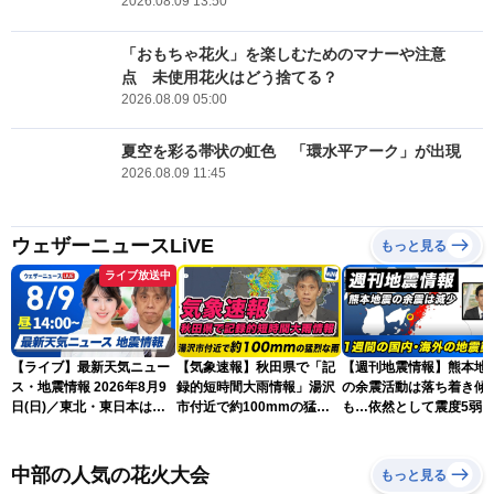
2026.08.09 13:50
「おもちゃ花火」を楽しむためのマナーや注意
点 未使用花火はどう捨てる？
2026.08.09 05:00
夏空を彩る帯状の虹色 「環水平アーク」が出現
2026.08.09 11:45
ウェザーニュースLiVE
もっと見る
ライブ放送中
【ライブ】最新天気ニュー
【気象速報】秋田県で「記
【週刊地震情報】熊本地
ス・地震情報 2026年8月9
録的短時間大雨情報」湯沢
の余震活動は落ち着き傾
日(日)／東北・東日本は急
市付近で約100mmの猛烈
も…依然として震度5弱
な雷雨に注意〈ウェザーニ
な雨
戒
ュースLiVEアフタヌーン・
小川千奈／芳野達郎〉
中部の人気の花火大会
もっと見る