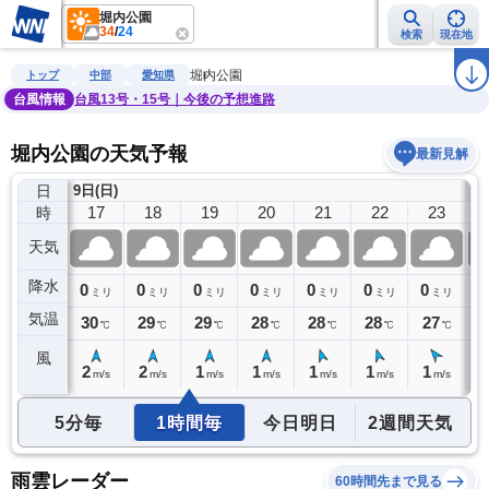
堀内公園
34
/
24
検索
現在地
雨雲レーダー
台風情報
地震情報
警報・注意報
2週間天気
ラ
堀内公園
トップ
中部
愛知県
台風情報
台風13号・15号｜今後の予想進路
堀内公園の天気予報
最新見解
日
9日(日)
10
16
17
18
19
20
21
22
23
時
天気
降水
0
0
0
0
0
0
0
0
0
ミリ
ミリ
ミリ
ミリ
ミリ
ミリ
ミリ
ミリ
気温
31
30
29
29
28
28
28
27
2
℃
℃
℃
℃
℃
℃
℃
℃
風
2
2
2
1
1
1
1
1
1
m/s
m/s
m/s
m/s
m/s
m/s
m/s
m/s
5分毎
1時間毎
今日明日
2週間天気
雨雲レーダー
60時間先まで見る