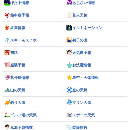
ほたる情報
あじさい情報
熱中症予報
花火天気
紅葉情報
イルミネーション
スキー＆スノボ
初日の出
初詣
天気痛予報
服装予報
お洗濯情報
紫外線情報
星空・天体情報
山の天気
空の天気
釣り天気
マリン天気
ゴルフ場の天気
スポーツ天気
風邪予防指数
乾燥指数