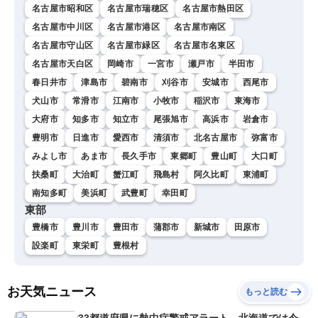
名古屋市昭和区
名古屋市瑞穂区
名古屋市熱田区
名古屋市中川区
名古屋市港区
名古屋市南区
名古屋市守山区
名古屋市緑区
名古屋市名東区
名古屋市天白区
岡崎市
一宮市
瀬戸市
半田市
春日井市
津島市
碧南市
刈谷市
安城市
西尾市
犬山市
常滑市
江南市
小牧市
稲沢市
東海市
大府市
知多市
知立市
尾張旭市
高浜市
岩倉市
豊明市
日進市
愛西市
清須市
北名古屋市
弥富市
みよし市
あま市
長久手市
東郷町
豊山町
大口町
扶桑町
大治町
蟹江町
飛島村
阿久比町
東浦町
南知多町
美浜町
武豊町
幸田町
東部
豊橋市
豊川市
豊田市
蒲郡市
新城市
田原市
設楽町
東栄町
豊根村
お天気ニュース
もっと読む