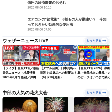
億円の経済影響のおそれ
2026.08.06 10:15
エアコンの“節電術” 6割もの人が勘違い？ 今知
っておきたい効果的な使用法
2026.08.06 07:00
ウェザーニュースLiVE
もっと見る
ライブ放送中
【ライブ】台風13号／最新
【ダブル台風】日本列島へ
【台風13号 2026】沖縄
天気ニュース・地震情報
接近 お盆休みへの影響は？
島・奄美地方の暴風・大
2026年8月7日(金)／沖縄・
（6日22時更新）
のピークはいつまで続く
奄美は台風による暴風雨に
（6日18時更新）
厳重警戒〈ウェザーニュー
スLiVEモーニング・松本真
中部の人気の花火大会
もっと見る
央／有賀哲夫〉