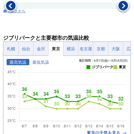
：あさきち
ジブリパークと主要都市の気温比較
札幌
仙台
金沢
東京
横浜
名古屋
京都
大阪
広
集計期間：8月7日(金)～8月16日(日)
最高気温
最低気温
ジブリパーク
東京
東京の天気を見る