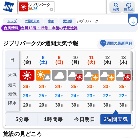
ジブリパーク
36
/
26
検索
現在地
雨雲レーダー
台風情報
地震情報
警報・注意報
2週間天気
ラ
ジブリパーク
トップ
2週間天気
中部
愛知県
台風情報
台風13号・15号｜今後の予想進路
ジブリパークの2週間天気予報
週間の最新見解
6
7
8
9
10
11
12
13
日
(木)
(金)
(土)
(日)
(月)
(火)
(水)
(木)
(
天気
最高
36
36
34
34
35
33
33
35
3
℃
℃
℃
℃
℃
℃
℃
℃
最低
25
26
25
24
24
23
22
22
2
℃
℃
℃
℃
℃
℃
℃
℃
降水
0
20
20
30
30
30
30
30
3
ミリ
%
%
%
%
%
%
%
5分毎
1時間毎
今日明日
2週間天気
施設の見どころ