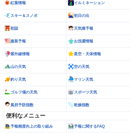
紅葉情報
イルミネーション
スキー＆スノボ
初日の出
初詣
天気痛予報
服装予報
お洗濯情報
紫外線情報
星空・天体情報
山の天気
空の天気
釣り天気
マリン天気
ゴルフ場の天気
スポーツ天気
風邪予防指数
乾燥指数
便利なメニュー
予報精度向上の取り組み
予報に関するFAQ