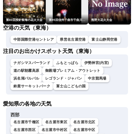
第80回按針祭海の花火大会
第95回信州千曲市千曲川納涼煙火大会
熊野大花火大会
空港の天気（東海）
中部国際空港セントレア
県営名古屋空港
富士山静岡空港
注目のお出かけスポット天気（東海）
ナガシマスパーランド
ふもとっぱら
伊勢神宮(内宮)
道の駅朝霧高原
御殿場プレミアム・アウトレット
浜名湖パルパル
レゴランド・ジャパン
中京競馬場
鈴鹿サーキットパーク
富士山こどもの国
愛知県の各地の天気
西部
名古屋市千種区
名古屋市東区
名古屋市北区
名古屋市西区
名古屋市中村区
名古屋市中区