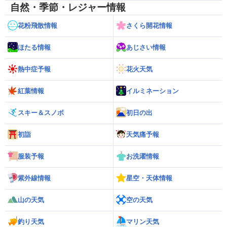
自然・季節・レジャー情報
花粉飛散情報
さくら開花情報
ほたる情報
あじさい情報
熱中症予報
花火天気
紅葉情報
イルミネーション
スキー＆スノボ
初日の出
初詣
天気痛予報
服装予報
お洗濯情報
紫外線情報
星空・天体情報
山の天気
空の天気
釣り天気
マリン天気