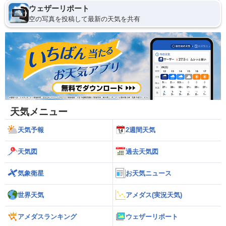
ウェザーリポート
空の写真を投稿して最新の天気を共有
天気メニュー
天気予報
2週間天気
天気図
過去天気図
気象衛星
お天気ニュース
世界天気
アメダス(実況天気)
アメダスランキング
ウェザーリポート