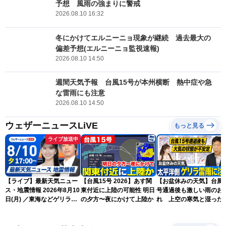
予想 風雨の強まりに警戒
2026.08.10 16:32
冬にかけてエルニーニョ現象が継続 過去最大の
偏差予想(エルニーニョ監視速報)
2026.08.10 14:50
週間天気予報 台風15号が本州横断 熱中症や急
な雷雨にも注意
2026.08.10 14:50
ウェザーニュースLiVE
もっと見る
ライブ放送中
【ライブ】最新天気ニュー
【台風15号 2026】あす関
【お盆休みの天気】台風1
ス・地震情報 2026年8月10
東付近に上陸の可能性 明日
号通過後も激しい雨のお
日(月) ／東海などゲリラ雷
の夕方〜夜にかけて上陸か
れ 上空の寒気と湿った
雨に注意 東北や関東は早め
気でゲリラ雷雨に注意
の台風対策を〈ウェザーニ