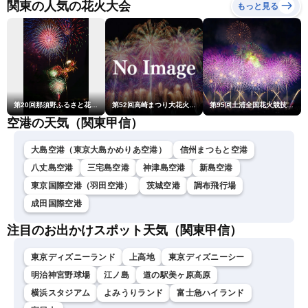
ュースLiVEイブニング・駒
関東の人気の花火大会
もっと見る
木結衣／宇野沢達也〉
第20回那須野ふるさと花火大会
第52回高崎まつり大花火大会
第95回土浦全国花火競技大会
空港の天気（関東甲信）
大島空港（東京大島かめりあ空港）
信州まつもと空港
八丈島空港
三宅島空港
神津島空港
新島空港
東京国際空港（羽田空港）
茨城空港
調布飛行場
成田国際空港
注目のお出かけスポット天気（関東甲信）
東京ディズニーランド
上高地
東京ディズニーシー
明治神宮野球場
江ノ島
道の駅美ヶ原高原
横浜スタジアム
よみうりランド
富士急ハイランド