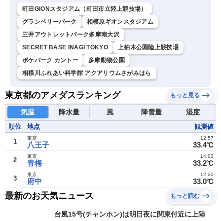
町田GIONスタジアム（町田市立陸上競技場）
グランベリーパーク
相模原ギオンスタジアム
三井アウトレットパーク多摩南大沢
SECRET BASE INAGI TOKYO
上柚木公園陸上競技場
ポケパーク カントー
多摩動物公園
相模川ふれあい科学館 アクアリウムさがみはら
東京都のアメダスランキング
もっと見る
気温
降水量
風
降雪量
湿度
順位
地点
観測値
東京
12:57
1
八王子
33.4℃
東京
14:03
2
青梅
33.2℃
東京
12:20
3
府中
33.0℃
最新のお天気ニュース
もっと読む
台風15号(チャンホン)は明日夜に関東付近に上陸