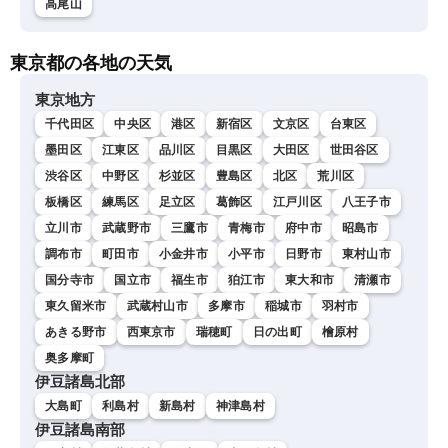
高尾山
東京都の各地の天気
東京地方
千代田区
中央区
港区
新宿区
文京区
台東区
墨田区
江東区
品川区
目黒区
大田区
世田谷区
渋谷区
中野区
杉並区
豊島区
北区
荒川区
板橋区
練馬区
足立区
葛飾区
江戸川区
八王子市
立川市
武蔵野市
三鷹市
青梅市
府中市
昭島市
調布市
町田市
小金井市
小平市
日野市
東村山市
国分寺市
国立市
福生市
狛江市
東大和市
清瀬市
東久留米市
武蔵村山市
多摩市
稲城市
羽村市
あきる野市
西東京市
瑞穂町
日の出町
檜原村
奥多摩町
伊豆諸島北部
大島町
利島村
新島村
神津島村
伊豆諸島南部