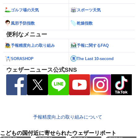
ゴルフ場の天気
スポーツ天気
風邪予防指数
乾燥指数
便利なメニュー
予報精度向上の取り組み
予報に関するFAQ
SORASHOP
The Last 10-second
ウェザーニュース公式SNS
予報精度向上の取り組みについて
こどもの国付近に寄せられたウェザーリポート
8月10日
8月10日
8月10日
8月10日