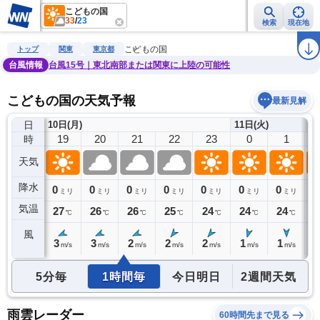
こどもの国
33
/
23
検索
現在地
雨雲レーダー
台風情報
地震情報
警報・注意報
2週間天気
ラ
こどもの国
トップ
関東
東京都
台風情報
台風15号｜東北南部または関東に上陸の可能性
こどもの国の天気予報
最新見解
日
10日(月)
11日(火)
18
19
20
21
22
23
0
1
時
天気
降水
0
0
0
0
0
0
0
0
0
ミリ
ミリ
ミリ
ミリ
ミリ
ミリ
ミリ
ミリ
気温
28
27
26
26
25
24
24
24
2
℃
℃
℃
℃
℃
℃
℃
℃
風
4
3
3
2
2
2
1
1
1
m/s
m/s
m/s
m/s
m/s
m/s
m/s
m/s
5分毎
1時間毎
今日明日
2週間天気
雨雲レーダー
60時間先まで見る