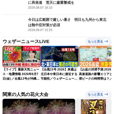
に再発達 荒天に厳重警戒を
2026.08.07 16:10
今日は広範囲で厳しい暑さ 明日も九州から東北
は熱中症対策が必須
2026.08.07 15:25
ウェザーニュースLiVE
もっと見る
ライブ放送中
【ライブ】最新天気ニュー
【台風15号 2026】来週は
【お盆の渋滞予測 2026
ス・地震情報 2026年8月7
北日本や東日本に接近する
高速道路の影響エリアと
日(金) ／台風13号が沖縄・
可能性／ウェザーニュース
滞ピークの時間帯は？／
奄美に最接近へ 令和8年
気象予報士解説（7日16時
NEXCO中日本情報
熊本地震情報〈ウェザーニ
更新）
ュースLiVEイブニング・小
関東の人気の花火大会
もっと見る
川千奈／内藤邦裕〉