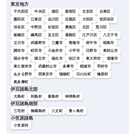
東京地方
千代田区
中央区
港区
新宿区
文京区
台東区
墨田区
江東区
品川区
目黒区
大田区
世田谷区
渋谷区
中野区
杉並区
豊島区
北区
荒川区
板橋区
練馬区
足立区
葛飾区
江戸川区
八王子市
立川市
武蔵野市
三鷹市
青梅市
府中市
昭島市
調布市
町田市
小金井市
小平市
日野市
東村山市
国分寺市
国立市
福生市
狛江市
東大和市
清瀬市
東久留米市
武蔵村山市
多摩市
稲城市
羽村市
あきる野市
西東京市
瑞穂町
日の出町
檜原村
奥多摩町
伊豆諸島北部
大島町
利島村
新島村
神津島村
伊豆諸島南部
三宅村
御蔵島村
八丈町
青ヶ島村
小笠原諸島
小笠原村