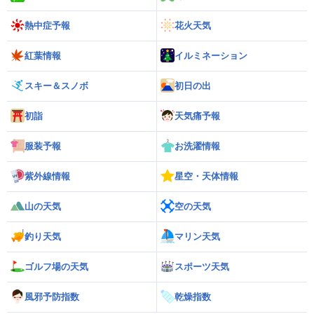
熱中症予報
花火天気
紅葉情報
イルミネーション
スキー＆スノボ
初日の出
初詣
天気痛予報
服装予報
お洗濯情報
紫外線情報
星空・天体情報
山の天気
空の天気
釣り天気
マリン天気
ゴルフ場の天気
スポーツ天気
風邪予防指数
乾燥指数