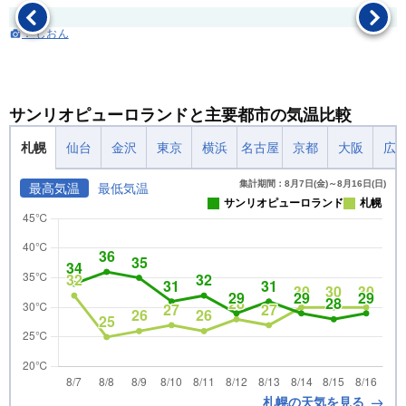
： しおん
サンリオピューロランドと主要都市の気温比較
札幌
仙台
金沢
東京
横浜
名古屋
京都
大阪
広
集計期間：8月7日(金)～8月16日(日)
最高気温
最低気温
サンリオピューロランド
札幌
札幌の天気を見る