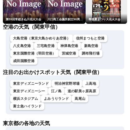
第59回常総きぬ川花火大会
川口商工会議所創立90周年・青年部40周年・女性会30周年記念 第6回川口花火大会
尊徳夏まつり大花火大会
空港の天気（関東甲信）
大島空港（東京大島かめりあ空港）
信州まつもと空港
八丈島空港
三宅島空港
神津島空港
新島空港
東京国際空港（羽田空港）
茨城空港
調布飛行場
成田国際空港
注目のお出かけスポット天気（関東甲信）
東京ディズニーランド
明治神宮野球場
上高地
東京ディズニーシー
江ノ島
道の駅美ヶ原高原
横浜スタジアム
よみうりランド
高尾山
富士急ハイランド
東京都の各地の天気