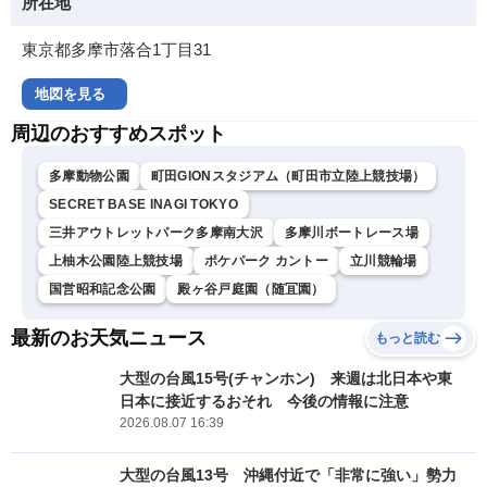
所在地
東京都多摩市落合1丁目31
地図を見る
周辺のおすすめスポット
多摩動物公園
町田GIONスタジアム（町田市立陸上競技場）
SECRET BASE INAGI TOKYO
三井アウトレットパーク多摩南大沢
多摩川ボートレース場
上柚木公園陸上競技場
ポケパーク カントー
立川競輪場
国営昭和記念公園
殿ヶ谷戸庭園（随冝園）
最新のお天気ニュース
もっと読む
大型の台風15号(チャンホン) 来週は北日本や東
日本に接近するおそれ 今後の情報に注意
2026.08.07 16:39
大型の台風13号 沖縄付近で「非常に強い」勢力