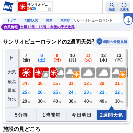
サンリオピューロランド
34
/
25
検索
現在地
雨雲レーダー
台風情報
地震情報
警報・注意報
2週間天気
ラ
サンリオピューロランド
トップ
2週間天気
関東
東京都
台風情報
台風13号・15号｜今後の予想進路
サンリオピューロランドの2週間天気予報
週間の最新見解
6
7
8
9
10
11
12
13
日
(木)
(金)
(土)
(日)
(月)
(火)
(水)
(木)
(
天気
最高
33
34
36
35
31
32
29
31
2
℃
℃
℃
℃
℃
℃
℃
℃
最低
23
25
26
25
24
23
23
22
2
℃
℃
℃
℃
℃
℃
℃
℃
降水
1
20
30
40
30
40
40
30
4
ミリ
%
%
%
%
%
%
%
5分毎
1時間毎
今日明日
2週間天気
施設の見どころ