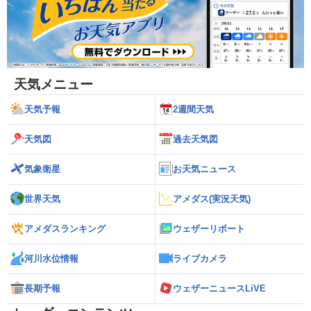
天気メニュー
天気予報
2週間天気
天気図
過去天気図
気象衛星
お天気ニュース
世界天気
アメダス(実況天気)
アメダスランキング
ウェザーリポート
河川水位情報
ライブカメラ
長期予報
ウェザーニュースLiVE