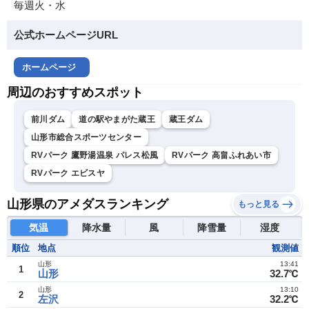
毎週火・水
公式ホームページURL
ホームページ
周辺のおすすめスポット
前川ダム
道の駅やまがた蔵王
蔵王ダム
山形市総合スポーツセンター
RVパーク 鷹野湯温泉 パレス松風
RVパーク 高畠ふれあい市
RVパーク エビスヤ
山形県のアメダスランキング
もっと見る
気温
降水量
風
降雪量
湿度
順位
地点
観測値
山形
13:41
1
山形
32.7℃
山形
13:10
2
左沢
32.2℃