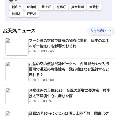
最上
新庄市
金山町
最上町
舟形町
真室川町
大蔵村
鮭川村
戸沢村
お天気ニュース
もっと読む
フーシ派の封鎖で紅海の物流に変化 日本のエネ
ルギー輸送にも影響のおそれ
2026.08.09 12:45
お盆の空の便は混雑ピークへ 台風15号やゲリラ
雷雨で遅延の可能性も 飛行機はなぜ混雑すると
遅れる？
2026.08.10 13:00
お盆休みの天気2026 台風の影響に要注意 後半
は太平洋側中心に曇りや雨
2026.08.10 11:40
台風15号(チャンホン)は明日上陸予想 関東は夕