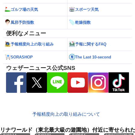
ゴルフ場の天気
スポーツ天気
風邪予防指数
乾燥指数
便利なメニュー
予報精度向上の取り組み
予報に関するFAQ
SORASHOP
The Last 10-second
ウェザーニュース公式SNS
予報精度向上の取り組みについて
リナワールド（東北最大級の遊園地）付近に寄せられ
8月10日
8月10日
8月10日