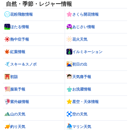
自然・季節・レジャー情報
花粉飛散情報
さくら開花情報
ほたる情報
あじさい情報
熱中症予報
花火天気
紅葉情報
イルミネーション
スキー＆スノボ
初日の出
初詣
天気痛予報
服装予報
お洗濯情報
紫外線情報
星空・天体情報
山の天気
空の天気
釣り天気
マリン天気