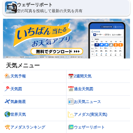
ウェザーリポート
空の写真を投稿して最新の天気を共有
天気メニュー
天気予報
2週間天気
天気図
過去天気図
気象衛星
お天気ニュース
世界天気
アメダス(実況天気)
アメダスランキング
ウェザーリポート