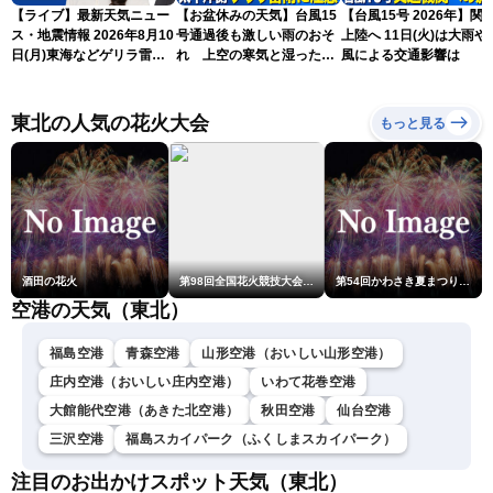
【ライブ】最新天気ニュー
【お盆休みの天気】台風15
【台風15号 2026年】関
ス・地震情報 2026年8月10
号通過後も激しい雨のおそ
上陸へ 11日(火)は大雨や
日(月)東海などゲリラ雷雨
れ 上空の寒気と湿った空
風による交通影響は
に注意 東北や関東は早めの
気でゲリラ雷雨に注意
台風対策を〈ウェザーニュ
ースLiVEアフタヌーン・戸
東北の人気の花火大会
もっと見る
北美月／宇野沢達也〉
酒田の花火
第98回全国花火競技大会「大曲の花火」
第54回かわさき夏まつり花火大会「おらが自慢のでっかい花火」
空港の天気（東北）
福島空港
青森空港
山形空港（おいしい山形空港）
庄内空港（おいしい庄内空港）
いわて花巻空港
大館能代空港（あきた北空港）
秋田空港
仙台空港
三沢空港
福島スカイパーク（ふくしまスカイパーク）
注目のお出かけスポット天気（東北）