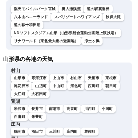
楽天モバイルパーク宮城
奥入瀬渓流
道の駅裏磐梯
八木山ベニーランド
スパリゾートハワイアンズ
秋保大滝
道の駅十和田湖
NDソフトスタジアム山形（山形県総合運動公園陸上競技場）
リナワールド（東北最大級の遊園地）
浄土ヶ浜
山形県の各地の天気
村山
山形市
寒河江市
上山市
村山市
天童市
東根市
尾花沢市
山辺町
中山町
河北町
西川町
朝日町
大江町
大石田町
置賜
米沢市
長井市
南陽市
高畠町
川西町
小国町
白鷹町
飯豊町
庄内
鶴岡市
酒田市
三川町
庄内町
遊佐町