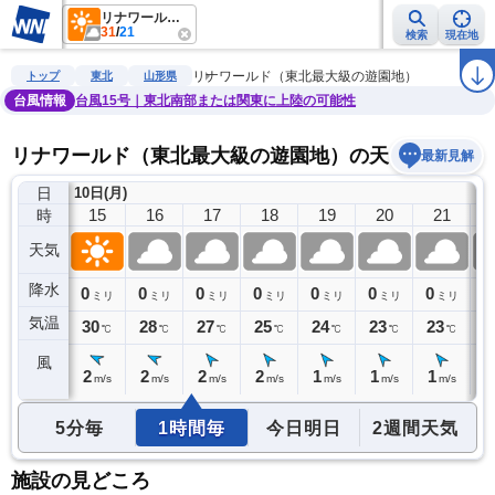
リナワールド（東北最大級の遊園地）
31
/
21
検索
現在地
雨雲レーダー
台風情報
地震情報
警報・注意報
2週間天気
ラ
リナワールド（東北最大級の遊園地）
トップ
東北
山形県
台風情報
台風15号｜東北南部または関東に上陸の可能性
リナワールド（東北最大級の遊園地）の天気予報
最新見解
日
10日(月)
14
15
16
17
18
19
20
21
時
天気
降水
0
0
0
0
0
0
0
0
0
ミリ
ミリ
ミリ
ミリ
ミリ
ミリ
ミリ
ミリ
気温
31
30
28
27
25
24
23
23
2
℃
℃
℃
℃
℃
℃
℃
℃
風
2
2
2
2
2
1
1
1
0
m/s
m/s
m/s
m/s
m/s
m/s
m/s
m/s
5分毎
1時間毎
今日明日
2週間天気
施設の見どころ