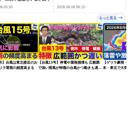
08 05:30
2026.08.08 06:15
もっと見る
5号】台風は東北接近のお
【台風13号】停電や屋根損壊も 広範囲
【ゲリラ豪雨・落
ゲリラ雷雨の頻度高まる
で強い雨風が特徴の台風かつ動きも遅く
本・東北で大気の
影響が長引くおそれ
2026.08.08