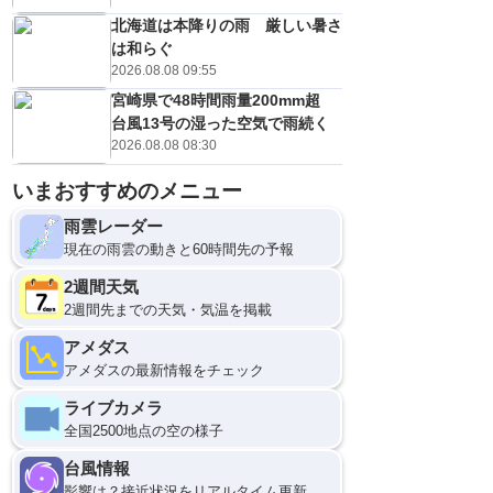
北海道は本降りの雨 厳しい暑さ
は和らぐ
2026.08.08 09:55
宮崎県で48時間雨量200mm超
台風13号の湿った空気で雨続く
2026.08.08 08:30
いまおすすめのメニュー
雨雲レーダー
現在の雨雲の動きと60時間先の予報
2週間天気
2週間先までの天気・気温を掲載
アメダス
アメダスの最新情報をチェック
ライブカメラ
全国2500地点の空の様子
台風情報
影響は？接近状況をリアルタイム更新