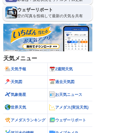
ウェザーリポート
空の写真を投稿して最新の天気を共有
天気メニュー
天気予報
2週間天気
天気図
過去天気図
気象衛星
お天気ニュース
世界天気
アメダス(実況天気)
アメダスランキング
ウェザーリポート
河川水位情報
ライブカメラ