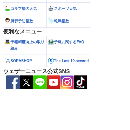
ゴルフ場の天気
スポーツ天気
風邪予防指数
乾燥指数
便利なメニュー
予報精度向上の取り
予報に関するFAQ
組み
SORASHOP
The Last 10-second
雷警戒】午後は東日
【台風13号 2026】台風離れてもスパイ
【台風15号 202
状態が非常に不安定に
ラルバンドによる大雨警戒（8日6時情
響するおそれ（8日
ウェザーニュース公式SNS
報）