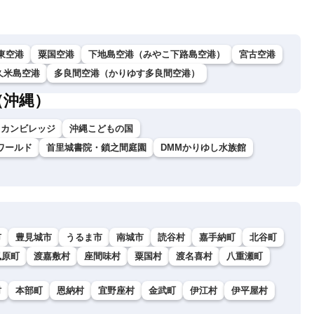
東空港
粟国空港
下地島空港（みやこ下路島空港）
宮古空港
久米島空港
多良間空港（かりゆす多良間空港）
（沖縄）
リカンビレッジ
沖縄こどもの国
ワールド
首里城書院・鎖之間庭園
DMMかりゆし水族館
市
豊見城市
うるま市
南城市
読谷村
嘉手納町
北谷町
風原町
渡嘉敷村
座間味村
粟国村
渡名喜村
八重瀬町
村
本部町
恩納村
宜野座村
金武町
伊江村
伊平屋村