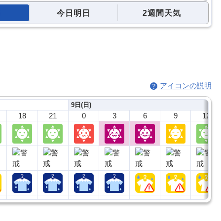
今日明日
2週間天気
アイコンの説明
9日(日)
18
21
0
3
6
9
12