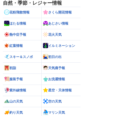
自然・季節・レジャー情報
花粉飛散情報
さくら開花情報
ほたる情報
あじさい情報
熱中症予報
花火天気
紅葉情報
イルミネーション
スキー＆スノボ
初日の出
初詣
天気痛予報
服装予報
お洗濯情報
紫外線情報
星空・天体情報
山の天気
空の天気
釣り天気
マリン天気