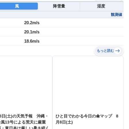
風
降雪量
湿度
観測値
20.2m/s
20.1m/s
18.6m/s
もっと読む
8日(土)の天気予報 沖縄・
ひと目でわかる今日の傘マップ 8
風13号による荒天に厳重
月8日(土)
西・東日本は厳しい暑さ続く