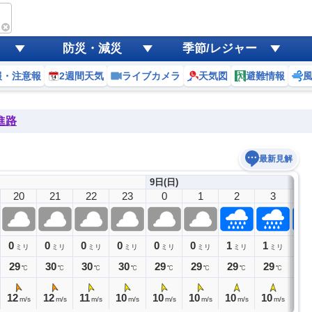
防災・減災
季節/レジャー
報・注意報
2週間天気
ライブカメラ
天気図
避難情報
進路
最新見解
9日(日)
20
21
22
23
0
1
2
3
4
0
0
0
0
0
0
1
1
1
ミリ
ミリ
ミリ
ミリ
ミリ
ミリ
ミリ
ミリ
29
30
30
30
29
29
29
29
28
℃
℃
℃
℃
℃
℃
℃
℃
12
12
11
10
10
10
10
10
10
m/s
m/s
m/s
m/s
m/s
m/s
m/s
m/s