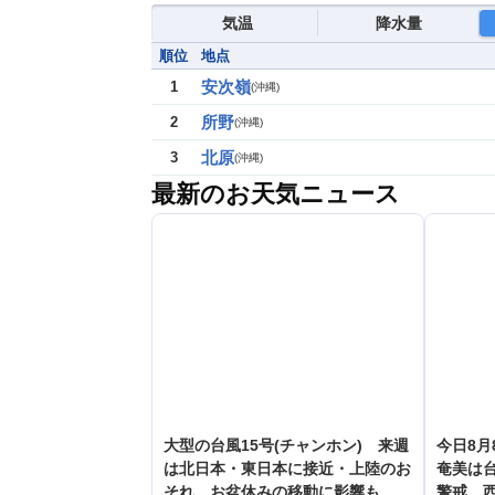
気温
降水量
順位
地点
安次嶺
1
(
沖縄
)
所野
2
(
沖縄
)
北原
3
(
沖縄
)
最新のお天気ニュース
大型の台風15号(チャンホン) 来週
今日8月
は北日本・東日本に接近・上陸のお
奄美は台
それ お盆休みの移動に影響も
警戒 