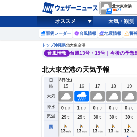
北大東空港
30
/
27
オススメ
天気・観測
雨雲レーダー
台風情報
地震情報
警
トップ
沖縄県
北大東空港
台風情報
台風13号・15号｜今後の予想
北大東空港の天気予報
日
8日(土)
11
12
13
14
15
16
17
18
19
時
天気
降水
0
0
0
0
1
0
0
0
ミリ
ミリ
ミリ
ミリ
ミリ
ミリ
ミリ
ミリ
ミリ
気温
27
28
28
29
29
29
30
30
30
℃
℃
℃
℃
℃
℃
℃
℃
℃
風
3
12
13
13
13
13
13
13
12
m/s
m/s
m/s
m/s
m/s
m/s
m/s
m/s
m/s