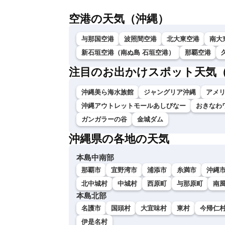
空港の天気（沖縄）
与那国空港
波照間空港
北大東空港
南大
新石垣空港（南ぬ島 石垣空港）
那覇空港
注目のお出かけスポット天気
沖縄美ら海水族館
ジャングリア沖縄
アメ
沖縄アウトレットモールあしびなー
おきなわ
ガンガラーの谷
金城ダム
沖縄県の各地の天気
本島中南部
那覇市
宜野湾市
浦添市
糸満市
沖縄
北中城村
中城村
西原町
与那原町
南
本島北部
名護市
国頭村
大宜味村
東村
今帰仁
伊是名村