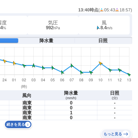
13:40時点
(
05:43
18:57
)
湿度
気圧
風
84
992
8.4
%
hPa
m/s
降水量
日照
降水量
日照
風向
(mm/h)
(分)
南東
0
-
南東
0
-
南東
1
-
南東
0
-
続きを見る
もっと見る