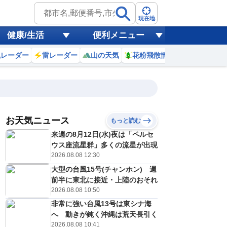
現在地
健康/生活
便利メニュー
風レーダー
雷レーダー
山の天気
花粉飛散情報
世界天気
お天気ニュース
もっと読む
来週の8月12日(水)夜は「ペルセ
5
6
7
8
9
10
11
12
ウス座流星群」多くの流星が出現
2026.08.08 12:30
大型の台風15号(チャンホン) 週
1
1
1
1
1
1
1
1
前半に東北に接近・上陸のおそれ
ミリ
ミリ
ミリ
ミリ
ミリ
ミリ
ミリ
ミリ
ミリ
2026.08.08 10:50
28
28
29
30
30
31
32
32
℃
℃
℃
℃
℃
℃
℃
℃
℃
非常に強い台風13号は東シナ海
へ 動きが鈍く沖縄は荒天長引く
10
10
10
10
10
10
10
10
m/s
m/s
m/s
m/s
m/s
m/s
m/s
m/s
m/s
2026.08.08 10:41