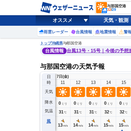
与那国空港
32
/
29
オススメ
天気・観測
雨雲レーダー
台風情報
地震情報
警
トップ
沖縄県
与那国空港
台風情報
台風13号・15号｜今後の予想
与那国空港の天気予報
日
7日(金)
7
8
9
10
11
12
13
14
15
時
天気
降水
0
0
0
0
0
0
0
0
ミリ
ミリ
ミリ
ミリ
ミリ
ミリ
ミリ
ミリ
ミリ
気温
29
30
30
31
31
31
31
32
32
℃
℃
℃
℃
℃
℃
℃
℃
℃
風
2
12
13
13
13
14
14
15
15
m/s
m/s
m/s
m/s
m/s
m/s
m/s
m/s
m/s