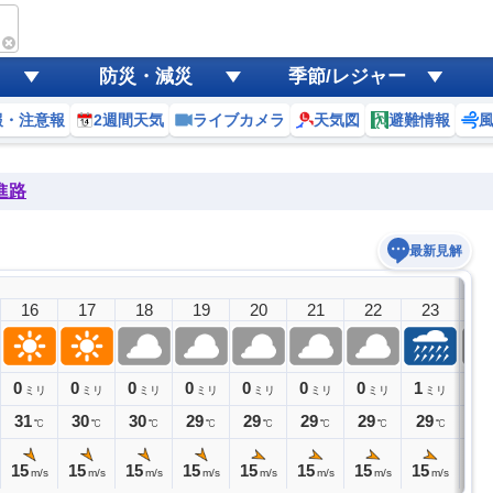
防災・減災
季節/レジャー
報・注意報
2週間天気
ライブカメラ
天気図
避難情報
進路
最新見解
8日(
16
17
18
19
20
21
22
23
0
0
0
0
0
0
0
0
1
0
ミリ
ミリ
ミリ
ミリ
ミリ
ミリ
ミリ
ミリ
31
30
30
29
29
29
29
29
29
℃
℃
℃
℃
℃
℃
℃
℃
15
15
15
15
15
15
15
15
16
m/s
m/s
m/s
m/s
m/s
m/s
m/s
m/s