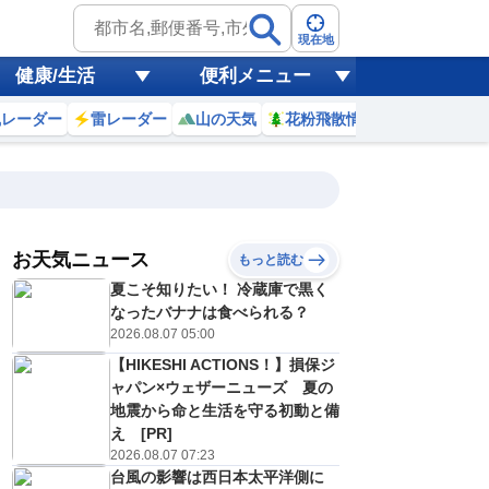
現在地
健康/生活
便利メニュー
風レーダー
雷レーダー
山の天気
花粉飛散情報
世界天気
お天気ニュース
もっと読む
土)
夏こそ知りたい！ 冷蔵庫で黒く
1
2
3
4
5
6
7
8
なったバナナは食べられる？
2026.08.07 05:00
【HIKESHI ACTIONS！】損保ジ
0
0
0
0
0
0
0
0
ャパン×ウェザーニューズ 夏の
ミリ
ミリ
ミリ
ミリ
ミリ
ミリ
ミリ
ミリ
ミリ
地震から命と生活を守る初動と備
29
28
28
28
28
28
28
28
℃
℃
℃
℃
℃
℃
℃
℃
℃
え [PR]
2026.08.07 07:23
16
16
16
17
17
17
18
18
m/s
m/s
m/s
m/s
m/s
m/s
m/s
m/s
m/s
台風の影響は西日本太平洋側に