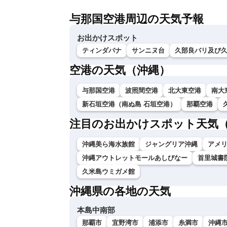
与那国空港周辺の天気予報
お出かけスポット
ティンダバナ
サンニヌ台
久部良バリ及び
空港の天気（沖縄）
与那国空港
波照間空港
北大東空港
南大
新石垣空港（南ぬ島 石垣空港）
那覇空港
注目のお出かけスポット天気
沖縄美ら海水族館
ジャングリア沖縄
アメ
沖縄アウトレットモールあしびなー
首里城書
久米島ウミガメ館
沖縄県の各地の天気
本島中南部
那覇市
宜野湾市
浦添市
糸満市
沖縄