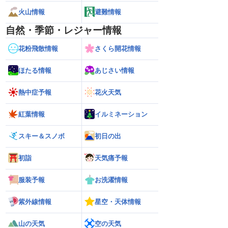
火山情報
避難情報
自然・季節・レジャー情報
花粉飛散情報
さくら開花情報
ほたる情報
あじさい情報
熱中症予報
花火天気
紅葉情報
イルミネーション
スキー＆スノボ
初日の出
初詣
天気痛予報
服装予報
お洗濯情報
紫外線情報
星空・天体情報
山の天気
空の天気