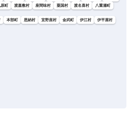
風原町
渡嘉敷村
座間味村
粟国村
渡名喜村
八重瀬町
村
本部町
恩納村
宜野座村
金武町
伊江村
伊平屋村