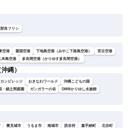
久部良フリシ
東空港
粟国空港
下地島空港（みやこ下路島空港）
宮古空港
久米島空港
多良間空港（かりゆす多良間空港）
（沖縄）
リカンビレッジ
おきなわワールド
沖縄こどもの国
院・鎖之間庭園
ガンガラーの谷
DMMかりゆし水族館
市
豊見城市
うるま市
南城市
読谷村
嘉手納町
北谷町