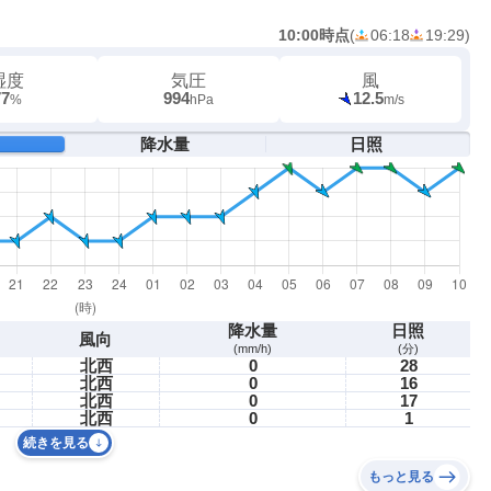
10:00時点
(
06:18
19:29
)
湿度
気圧
風
77
994
12.5
%
hPa
m/s
降水量
日照
降水量
日照
風向
(mm/h)
(分)
北西
0
28
北西
0
16
北西
0
17
北西
0
1
続きを見る
もっと見る