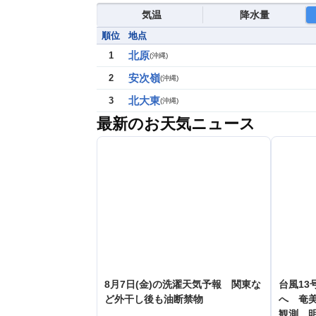
気温
降水量
順位
地点
北原
1
(
沖縄
)
安次嶺
2
(
沖縄
)
北大東
3
(
沖縄
)
最新のお天気ニュース
8月7日(金)の洗濯天気予報 関東な
台風13
ど外干し後も油断禁物
へ 奄美
観測 