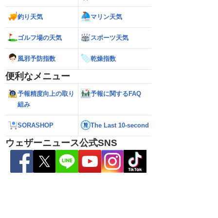
釣り天気
マリン天気
ゴルフ場の天気
スポーツ天気
風邪予防指数
乾燥指数
便利なメニュー
予報精度向上の取り
予報に関するFAQ
6】台風13号が沖縄・奄
【ダブル台風】日本列島へ接近 お盆休み
【台風13号 202
組み
日にかけ荒天続く（7
への影響は？（2026年8月6日22時更
の暴風・大雨のピ
新）
（6日18時更新）
SORASHOP
The Last 10-second
ウェザーニュース公式SNS