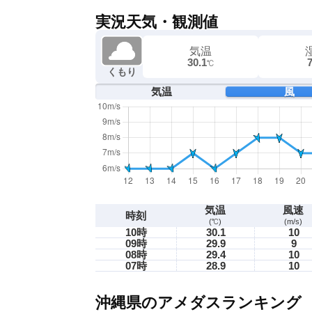
実況天気・観測値
気温
30.1
℃
くもり
気温
風
気温
風速
時刻
(℃)
(m/s)
10時
30.1
10
09時
29.9
9
08時
29.4
10
07時
28.9
10
沖縄県のアメダスランキング