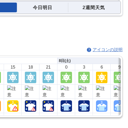
今日明日
2週間天気
アイコンの説明
8日(土)
15
18
21
0
3
6
9