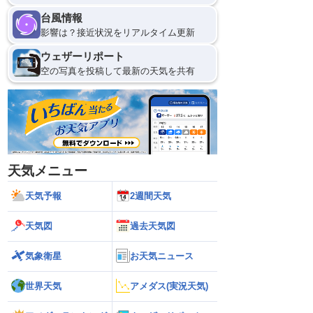
台風情報
影響は？接近状況をリアルタイム更新
ウェザーリポート
空の写真を投稿して最新の天気を共有
天気メニュー
天気予報
2週間天気
天気図
過去天気図
気象衛星
お天気ニュース
世界天気
アメダス(実況天気)