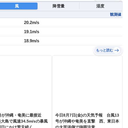
風
降雪量
湿度
観測値
20.2m/s
19.1m/s
18.9m/s
もっと読む
号が沖縄・奄美に最接近
今日8月7日(金)の天気予報 台風13
大島で風速34.5m/sの暴風
号が沖縄や奄美を直撃 西、東日本
明日にかけ荒天続く
の太平洋側で強雨注意