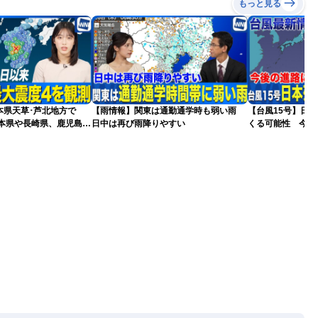
もっと見る
本県天草･芦北地方で
【雨情報】関東は通勤通学時も弱い雨
【台風15号】日
熊本県や長崎県、鹿児島県
日中は再び雨降りやすい
くる可能性 今後
更新）