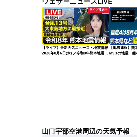
ウェザーニュースLiVE
ライブ放送中
【ライブ】最新天気ニュース・地震情報
【地震速報】熊
2026年8月6日(木) ／令和8年熊本地震情
M5.1の地震 
報／台風13号が大東島地方に最接近 沖
で震度4を観測
縄は荒天警戒 〈ウェザーニュースLiVE
サンシャイン・松本真央／山口剛央〉
山口宇部空港周辺の天気予報