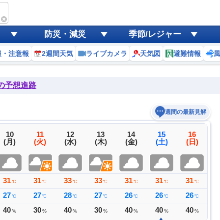
防災・減災
季節/レジャー
報・注意報
2週間天気
ライブカメラ
天気図
避難情報
後の予想進路
週間の最新見解
10
11
12
13
14
15
16
(月)
(火)
(水)
(木)
(金)
(土)
(日)
31
31
33
33
31
31
31
3
℃
℃
℃
℃
℃
℃
℃
27
27
28
27
26
26
26
2
℃
℃
℃
℃
℃
℃
℃
40
30
40
30
40
40
40
3
%
%
%
%
%
%
%