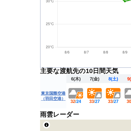
主要な渡航先の10日間天気
6
(木)
7
(金)
8
(土)
9
東京国際空港
（羽田空港）
32
/
24
33
/
27
33
/
27
3
雨雲レーダー