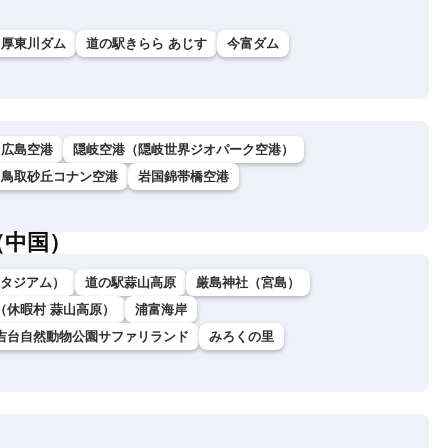
厚東川ダム
道の駅きらら あじす
今富ダム
広島空港
隠岐空港（隠岐世界ジオパーク空港）
鳥取砂丘コナン空港
岩国錦帯橋空港
（中国）
ダスタジアム）
道の駅蒜山高原
厳島神社（宮島）
（休暇村 蒜山高原）
浦富海岸
吉台自然動物公園サファリランド
みろくの里