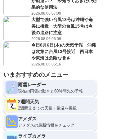
が勘違い？ 今知っておきたい効
果的な使用法
2026.08.06 07:00
大型で強い台風13号は沖縄や奄
美に接近 大型の台風15号は今
後の進路に注意
2026.08.06 06:09
今日8月6日(木)の天気予報 沖縄
は次第に台風13号接近 西日本
や東海は危険な暑さ
2026.08.06 05:16
いまおすすめのメニュー
雨雲レーダー
現在の雨雲の動きと60時間先の予報
2週間天気
2週間先までの天気・気温を掲載
アメダス
アメダスの最新情報をチェック
ライブカメラ