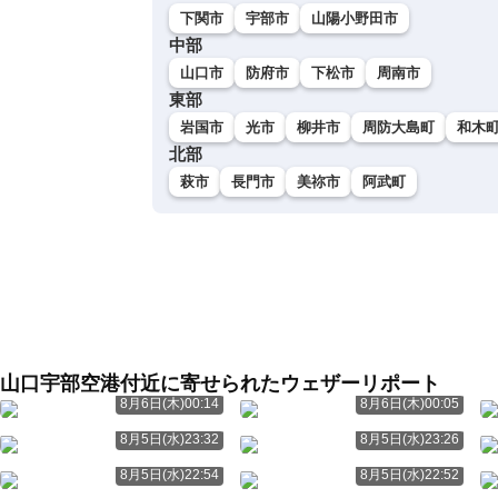
下関市
宇部市
山陽小野田市
中部
山口市
防府市
下松市
周南市
東部
岩国市
光市
柳井市
周防大島町
和木
北部
萩市
長門市
美祢市
阿武町
山口宇部空港付近に寄せられたウェザーリポート
8月6日(木)00:14
8月6日(木)00:05
8月5日(水)23:32
8月5日(水)23:26
8月5日(水)22:54
8月5日(水)22:52