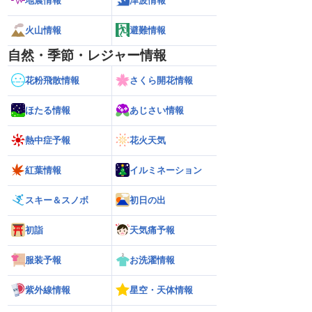
地震情報
津波情報
火山情報
避難情報
自然・季節・レジャー情報
花粉飛散情報
さくら開花情報
ほたる情報
あじさい情報
熱中症予報
花火天気
紅葉情報
イルミネーション
スキー＆スノボ
初日の出
初詣
天気痛予報
服装予報
お洗濯情報
紫外線情報
星空・天体情報