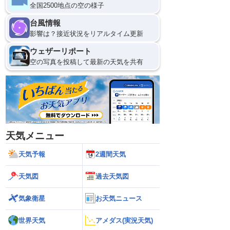
全国2500地点の空の様子
台風情報
影響は？接近状況をリアルタイム更新
ウェザーリポート
空の写真を投稿して最新の天気を共有
天気メニュー
天気予報
2週間天気
天気図
過去天気図
気象衛星
お天気ニュース
世界天気
アメダス(実況天気)