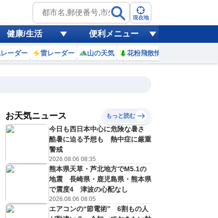
現在地
健康/生活
便利メニュー
風レーダー
雷レーダー
山の天気
花粉飛散情報
世界天気
お天気ニュース
もっと読む
17
18
19
20
今日も西日本中心に危険な暑さ
(月)
(火)
(水)
(木)
予報の
酷暑に迫る予想も 熱中症に厳重
D
C
C
D
信頼度
高
警戒
A
2026.08.06 08:35
B
熊本県天草・芦北地方でM5.1の
C
1
32
32
31
D
地震 長崎県・鹿児島県・熊本県
℃
℃
℃
℃
E
で震度4 津波の心配なし
6
26
26
26
低
℃
℃
℃
℃
2026.08.06 08:05
？
0
20
20
10
エアコンの“節電術” 6割もの人
%
%
%
%