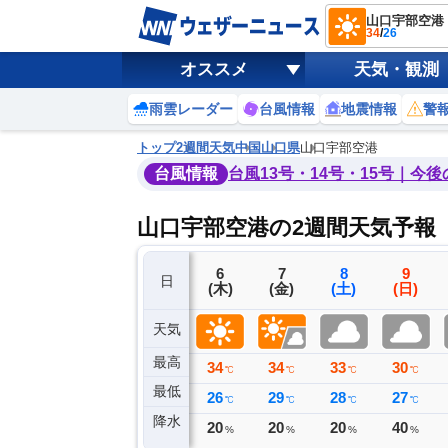
山口宇部空港
34
/
26
オススメ
天気・観測
雨雲レーダー
台風情報
地震情報
警
トップ
2週間天気
中国
山口県
山口宇部空港
台風情報
台風13号・14号・15号｜今
山口宇部空港の2週間天気予報
3
4
5
6
7
8
9
日
(月)
(火)
(水)
(木)
(金)
(土)
(日)
天気
最高
36
32
32
34
34
33
30
℃
℃
℃
℃
℃
℃
℃
最低
28
27
27
26
29
28
27
℃
℃
℃
℃
℃
℃
℃
降水
0
0
0
20
20
20
40
ミリ
ミリ
ミリ
%
%
%
%