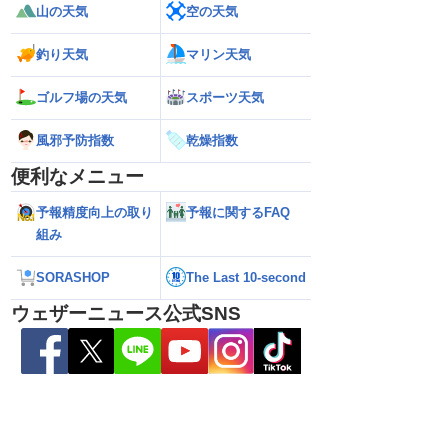
山の天気
空の天気
釣り天気
マリン天気
ゴルフ場の天気
スポーツ天気
風邪予防指数
乾燥指数
本の東の海上に近づいて
【台風13号】沖縄・大東島地方に接近
【予報士解説】台
便利なメニュー
の進路に注意（6日3時
接近前から荒天のおそれ（6日5時更新）
「ERC」とは
予報精度向上の取り
予報に関するFAQ
組み
SORASHOP
The Last 10-second
ウェザーニュース公式SNS