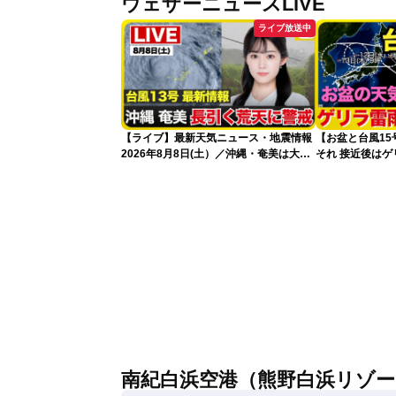
ウェザーニュースLiVE
ライブ放送中
【ライブ】最新天気ニュース・地震情報
【お盆と台風1
2026年8月8日(土）／沖縄・奄美は大荒
それ 接近後は
れの天気が続く／令和8年熊本地震情報
〈ウェザーニュースLiVEコーヒータイ
ム・青原桃香／山口剛央〉
南紀白浜空港（熊野白浜リゾー