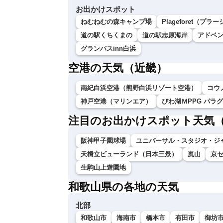
お出かけスポット
ねむねむの森キャンプ場
Plageforet（プ
道の駅くちくまの
道の駅志原海岸
アドベ
グランパスinn白浜
空港の天気（近畿）
南紀白浜空港（熊野白浜リゾート空港）
コウ
神戸空港（マリンエア）
びわ湖ＭPPG パラ
注目のお出かけスポット天気
阪神甲子園球場
ユニバーサル・スタジオ・ジ
天橋立ビューランド（日本三景）
嵐山
京
生駒山上遊園地
和歌山県の各地の天気
北部
和歌山市
海南市
橋本市
有田市
御坊