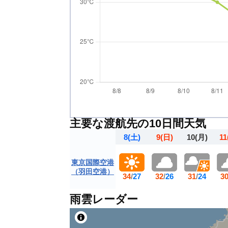
主要な渡航先の10日間天気
8
(土)
9
(日)
10
(月)
11
東京国際空港
（羽田空港）
34
/
27
32
/
26
31
/
24
3
雨雲レーダー