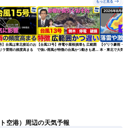
もっと見る
5号】台風は東北接近のお
【台風13号】停電や屋根損壊も 広範囲
【ゲリラ豪雨・落
ゲリラ雷雨の頻度高まる
で強い雨風が特徴の台風かつ動きも遅く
本・東北で大気の
影響が長引くおそれ
2026.08.08
ト空港）周辺の天気予報