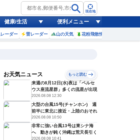
現在地
健康/生活
便利メニュー
風レーダー
雷レーダー
山の天気
花粉飛散情報
世界天気
お天気ニュース
もっと読む
19
20
21
22
来週の8月12日(水)夜は「ペルセ
(水)
(木)
(金)
(土)
予報の
ウス座流星群」多くの流星が出現
E
E
E
D
信頼度
高
2026.08.08 12:30
A
大型の台風15号(チャンホン) 週
B
C
前半に東北に接近・上陸のおそれ
1
31
31
32
D
℃
℃
℃
℃
2026.08.08 10:50
E
6
26
25
25
低
℃
℃
非常に強い台風13号は東シナ海
℃
℃
？
へ 動きが鈍く沖縄は荒天長引く
0
30
30
30
%
%
%
%
2026.08.08 10:41