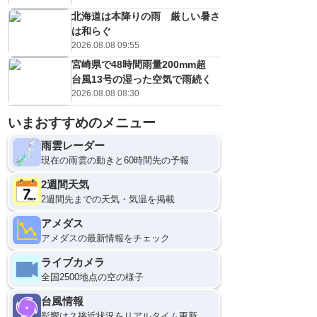
北海道は本降りの雨 厳しい暑さ
は和らぐ
2026.08.08 09:55
宮崎県で48時間雨量200mm超
台風13号の湿った空気で雨続く
2026.08.08 08:30
いまおすすめのメニュー
雨雲レーダー
現在の雨雲の動きと60時間先の予報
2週間天気
2週間先までの天気・気温を掲載
アメダス
アメダスの最新情報をチェック
ライブカメラ
全国2500地点の空の様子
台風情報
影響は？接近状況をリアルタイム更新