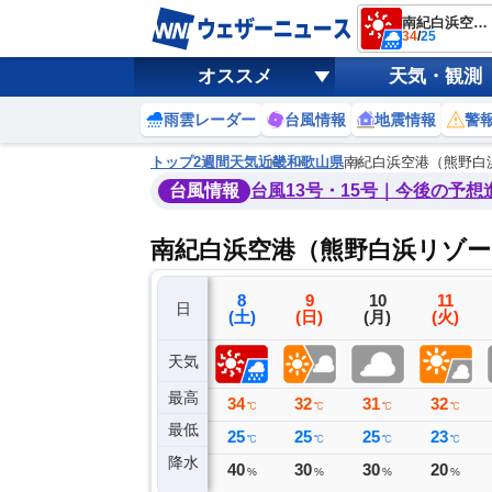
南紀白浜空港（熊野白浜リゾート空港）
34
/
25
オススメ
天気・観測
雨雲レーダー
台風情報
地震情報
警
トップ
2週間天気
近畿
和歌山県
南紀白浜空港（熊野白
台風情報
台風13号・15号｜今後の予想
南紀白浜空港（熊野白浜リゾー
5
6
7
8
9
10
11
日
(水)
(木)
(金)
(土)
(日)
(月)
(火)
天気
最高
34
34
33
34
32
31
32
℃
℃
℃
℃
℃
℃
℃
最低
26
26
25
25
25
25
23
℃
℃
℃
℃
℃
℃
℃
降水
0
0
2
40
30
30
20
ミリ
ミリ
ミリ
%
%
%
%