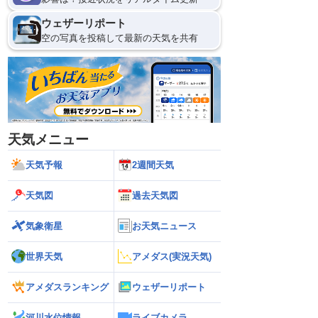
ウェザーリポート
空の写真を投稿して最新の天気を共有
天気メニュー
天気予報
2週間天気
天気図
過去天気図
気象衛星
お天気ニュース
世界天気
アメダス(実況天気)
アメダスランキング
ウェザーリポート
河川水位情報
ライブカメラ