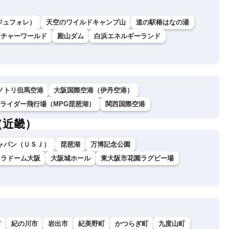
ラージュフォレ）
天空のワイルドキャンプ山
道の駅椿はなの湯
ンチャーワールド
殿山ダム
白浜エネルギーランド
ノトリ但馬空港
大阪国際空港（伊丹空港）
グライダー飛行場（MPG琵琶湖）
関西国際空港
（近畿）
ャパン（ＵＳＪ）
琵琶湖
万博記念公園
セラドーム大阪
大阪城ホール
東大阪市花園ラグビー場
市
紀の川市
岩出市
紀美野町
かつらぎ町
九度山町