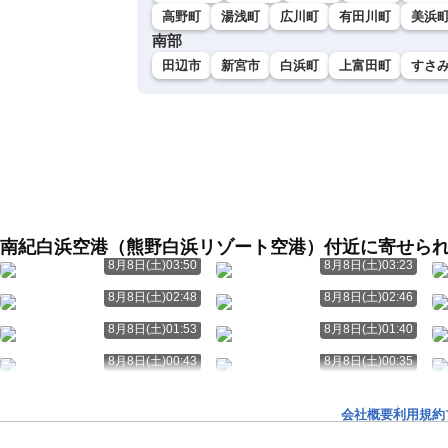
高野町
湯浅町
広川町
有田川町
美浜
南部
田辺市
新宮市
白浜町
上富田町
すさ
南紀白浜空港（熊野白浜リゾート空港）付近に寄せら
8月8日(土)03:50
8月8日(土)03:23
8月8日(土)02:48
8月8日(土)02:46
8月8日(土)01:53
8月8日(土)01:40
8月8日(土)00:43
8月8日(土)00:35
会社概要
利用規約