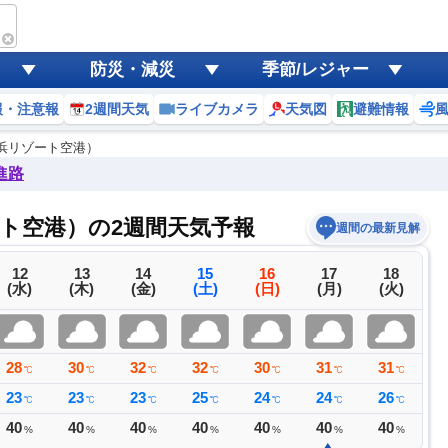
防災・減災
季節/レジャー
報・注意報
2週間天気
ライブカメラ
天気図
避難情報
浜リゾート空港）
進路
ト空港）の2週間天気予報
週間の最新見解
12
13
14
15
16
17
18
(水)
(木)
(金)
(土)
(日)
(月)
(火)
28
30
32
32
30
31
31
3
℃
℃
℃
℃
℃
℃
℃
23
23
23
25
24
24
26
2
℃
℃
℃
℃
℃
℃
℃
40
40
40
40
40
40
40
3
%
%
%
%
%
%
%