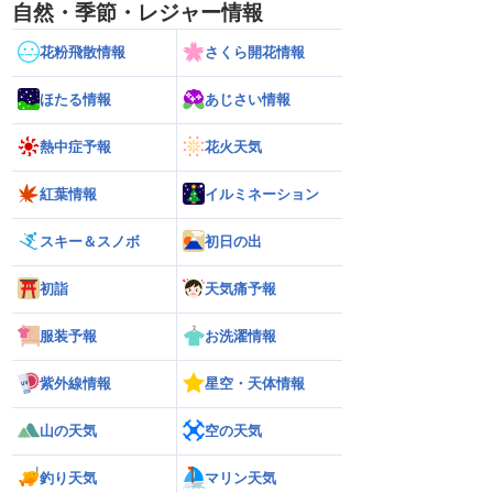
自然・季節・レジャー情報
花粉飛散情報
さくら開花情報
ほたる情報
あじさい情報
熱中症予報
花火天気
紅葉情報
イルミネーション
スキー＆スノボ
初日の出
初詣
天気痛予報
服装予報
お洗濯情報
紫外線情報
星空・天体情報
山の天気
空の天気
釣り天気
マリン天気