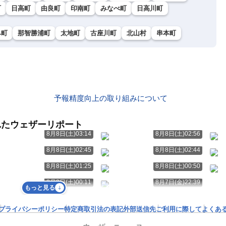
町
日高町
由良町
印南町
みなべ町
日高川町
み町
那智勝浦町
太地町
古座川町
北山村
串本町
予報精度向上の取り組みについて
れたウェザーリポート
8月8日(土)03:14
8月8日(土)02:56
8月8日(土)02:45
8月8日(土)02:44
8月8日(土)01:25
8月8日(土)00:50
8月8日(土)00:11
8月7日(金)22:39
もっと見る
プライバシーポリシー
特定商取引法の表記
外部送信先
ご利用に際して
よくあ