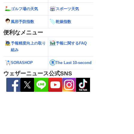
ゴルフ場の天気
スポーツ天気
風邪予防指数
乾燥指数
便利なメニュー
予報精度向上の取り
予報に関するFAQ
雷警戒】午後は東日
【台風13号 2026】台風離れてもスパイ
【台風15号 202
組み
状態が非常に不安定に
ラルバンドによる大雨警戒（8日6時情
響するおそれ（8日
報）
SORASHOP
The Last 10-second
ウェザーニュース公式SNS