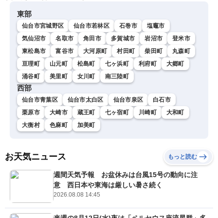
東部
仙台市宮城野区
仙台市若林区
石巻市
塩竈市
気仙沼市
名取市
角田市
多賀城市
岩沼市
登米市
東松島市
富谷市
大河原町
村田町
柴田町
丸森町
亘理町
山元町
松島町
七ヶ浜町
利府町
大郷町
涌谷町
美里町
女川町
南三陸町
西部
仙台市青葉区
仙台市太白区
仙台市泉区
白石市
栗原市
大崎市
蔵王町
七ヶ宿町
川崎町
大和町
大衡村
色麻町
加美町
お天気ニュース
もっと読む
週間天気予報 お盆休みは台風15号の動向に注
意 西日本や東海は厳しい暑さ続く
2026.08.08 14:45
来週の8月12日(水)夜は「ペルセウス座流星群」多