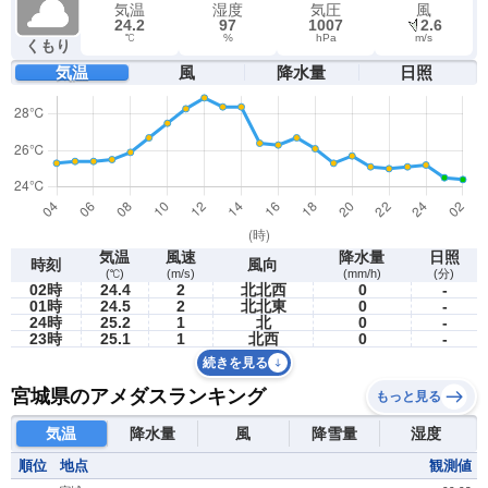
気温
湿度
気圧
風
24.2
97
1007
2.6
℃
%
hPa
m/s
くもり
気温
風
降水量
日照
気温
風速
降水量
日照
時刻
風向
(℃)
(m/s)
(mm/h)
(分)
02時
24.4
2
北北西
0
-
01時
24.5
2
北北東
0
-
24時
25.2
1
北
0
-
23時
25.1
1
北西
0
-
続きを見る
宮城県のアメダスランキング
もっと見る
気温
降水量
風
降雪量
湿度
順位
地点
観測値