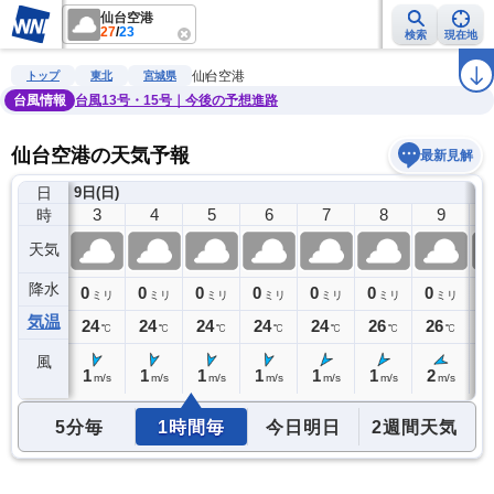
仙台空港
27
/
23
検索
現在地
雨雲レーダー
台風情報
地震情報
警報・注意報
2週間天気
ラ
仙台空港
トップ
東北
宮城県
台風情報
台風13号・15号｜今後の予想進路
仙台空港の天気予報
最新見解
日
9日(日)
2
3
4
5
6
7
8
9
時
天気
降水
0
0
0
0
0
0
0
0
0
ミリ
ミリ
ミリ
ミリ
ミリ
ミリ
ミリ
ミリ
気温
24
24
24
24
24
24
26
26
2
℃
℃
℃
℃
℃
℃
℃
℃
風
1
1
1
1
1
1
1
2
2
m/s
m/s
m/s
m/s
m/s
m/s
m/s
m/s
5分毎
1時間毎
今日明日
2週間天気