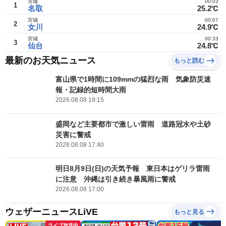
宮城
00:03
1
名取
25.2℃
宮城
00:07
2
女川
24.9℃
宮城
00:33
3
仙台
24.8℃
最新のお天気ニュース
もっと読む
富山県で1時間に109mmの猛烈な雨 気象防災速
報・記録的短時間大雨
2026.08.08 19:15
盛岡など主要都市で激しい雷雨 道路冠水や土砂
災害に警戒
2026.08.08 17:40
明日8月9日(日)の天気予報 東日本はゲリラ雷雨
に注意 沖縄は引き続き暴風雨に警戒
2026.08.08 17:00
ウェザーニュースLiVE
もっと見る
ライブ放送中