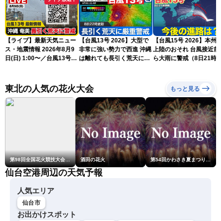
【ライブ】最新天気ニュー
【台風13号 2026】大型で
【台風15号 2026】本州
ス・地震情報 2026年8月9
非常に強い勢力で西進 沖縄
上陸のおそれ 台風接近前
日(日) 1:00〜／台風13号・
は離れても長引く荒天に厳
ら大雨に警戒（8日21時
15号情報 令和8年熊本地
重警戒(8日22時更新)
新）
震情報〈ウェザーニュース
LiVE〉
東北の人気の花火大会
もっと見る
第98回全国花火競技大会「大曲の花火」
酒田の花火
第54回かわさき夏まつり花火大会「おらが自慢のでっかい花火」
仙台空港周辺の天気予報
人気エリア
仙台市
お出かけスポット