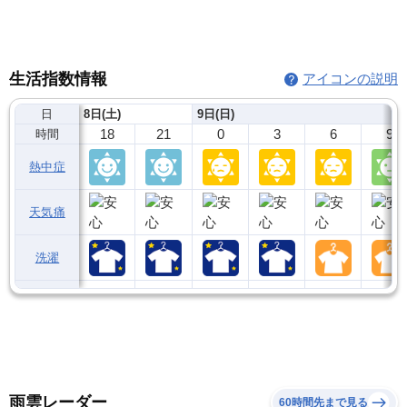
生活指数情報
アイコンの説明
日
8日(土)
9日(日)
18
21
0
3
6
9
時間
熱中症
天気痛
洗濯
雨雲レーダー
60時間先まで見る