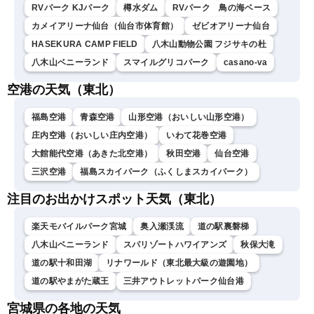
RVパーク KJパーク
樽水ダム
RVパーク 鳥の海ベース
カメイアリーナ仙台（仙台市体育館）
ゼビオアリーナ仙台
HASEKURA CAMP FIELD
八木山動物公園 フジサキの杜
八木山ベニーランド
スマイルグリコパーク
casano-va
空港の天気（東北）
福島空港
青森空港
山形空港（おいしい山形空港）
庄内空港（おいしい庄内空港）
いわて花巻空港
大館能代空港（あきた北空港）
秋田空港
仙台空港
三沢空港
福島スカイパーク（ふくしまスカイパーク）
注目のお出かけスポット天気（東北）
楽天モバイルパーク宮城
奥入瀬渓流
道の駅裏磐梯
八木山ベニーランド
スパリゾートハワイアンズ
秋保大滝
道の駅十和田湖
リナワールド（東北最大級の遊園地）
道の駅やまがた蔵王
三井アウトレットパーク仙台港
宮城県の各地の天気