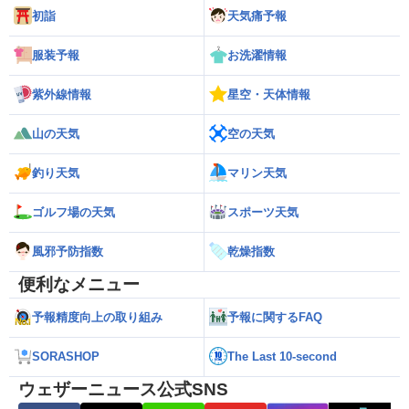
初詣
天気痛予報
服装予報
お洗濯情報
紫外線情報
星空・天体情報
山の天気
空の天気
釣り天気
マリン天気
ゴルフ場の天気
スポーツ天気
風邪予防指数
乾燥指数
便利なメニュー
予報精度向上の取り組み
予報に関するFAQ
SORASHOP
The Last 10-second
ウェザーニュース公式SNS