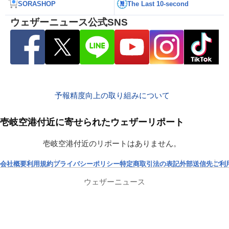
SORASHOP
The Last 10-second
ウェザーニュース公式SNS
予報精度向上の取り組みについて
壱岐空港付近に寄せられたウェザーリポート
壱岐空港付近のリポートはありません。
会社概要
利用規約
プライバシーポリシー
特定商取引法の表記
外部送信先
ご利
ウェザーニュース