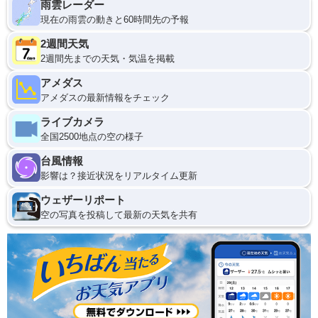
雨雲レーダー
現在の雨雲の動きと60時間先の予報
2週間天気
2週間先までの天気・気温を掲載
アメダス
アメダスの最新情報をチェック
ライブカメラ
全国2500地点の空の様子
台風情報
影響は？接近状況をリアルタイム更新
ウェザーリポート
空の写真を投稿して最新の天気を共有