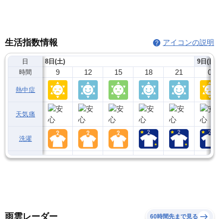
生活指数情報
アイコンの説明
日
8日(土)
9日(日)
9
12
15
18
21
0
時間
熱中症
天気痛
洗濯
雨雲レーダー
60時間先まで見る