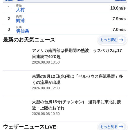
長崎
10.6m/s
1
大村
長崎
7.9m/s
2
鰐浦
長崎
7.0m/s
3
雲仙岳
最新のお天気ニュース
もっと読む
アメリカ南西部は長期間の熱波 ラスベガスは17
日連続で40℃超
2026.08.08 13:50
来週の8月12日(水)夜は「ペルセウス座流星群」多
くの流星が出現
2026.08.08 12:30
大型の台風15号(チャンホン) 週前半に東北に接
近・上陸のおそれ
2026.08.08 10:50
ウェザーニュースLiVE
もっと見る