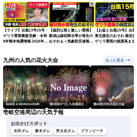
ライブ放送中
【ライブ】台風13号15号・
【猛烈な雨と激しい雷雨】
【お盆と台風15号】台風
ゲリラ雷雨最新見解・令和
新潟は線状降水帯が発生の
東北接近のおそれ 接近後
8年熊本地震情報 2026年8
おそれも＜気象防災速報・
ゲリラ雷雨の頻度高まる
月8日(土)〈ウェザーニュー
記録的短時間大雨＞
スLiVEアフタヌーン・山岸
愛梨／芳野達郎〉最新天気
九州の人気の花火大会
もっと見る
ニュース・地震情報
MAKE A MONOGATARI 2026
第39回やつしろ全国花火競技大会
第68回川内川花火大会
壱岐空港周辺の天気予報
お出かけスポット
永田ダム
勝本ダム
男女岳ダム
グランビーチ