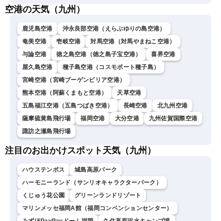
空港の天気（九州）
鹿児島空港
沖永良部空港（えらぶゆりの島空港）
奄美空港
壱岐空港
対馬空港（対馬やまねこ空港）
与論空港
徳之島空港（徳之島子宝空港）
喜界空港
屋久島空港
種子島空港（コスモポート種子島）
宮崎空港（宮崎ブーゲンビリア空港）
熊本空港（阿蘇くまもと空港）
天草空港
五島福江空港（五島つばき空港）
長崎空港
北九州空港
薩摩硫黄島飛行場
福岡空港
大分空港
九州佐賀国際空港
諏訪之瀬島飛行場
注目のお出かけスポット天気（九州）
ハウステンボス
城島高原パーク
ハーモニーランド（サンリオキャラクターパーク）
くじゅう花公園
グリーンランドリゾート
マリンメッセ福岡A館（福岡コンベンションセンター）