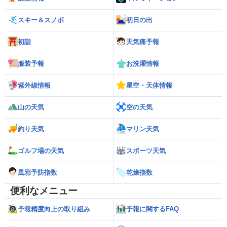
スキー＆スノボ
初日の出
初詣
天気痛予報
服装予報
お洗濯情報
紫外線情報
星空・天体情報
山の天気
空の天気
釣り天気
マリン天気
ゴルフ場の天気
スポーツ天気
風邪予防指数
乾燥指数
便利なメニュー
予報精度向上の取り組み
予報に関するFAQ