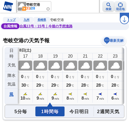
壱岐空港
31
/
28
検索
現在地
雨雲レーダー
台風情報
地震情報
警報・注意報
2週間天気
ラ
壱岐空港
トップ
九州
長崎県
台風情報
台風13号・15号｜今後の予想進路
壱岐空港の天気予報
最新見解
日
8日(土)
9
16
17
18
19
20
21
22
23
時
天気
降水
0
0
0
0
0
0
0
0
0
ミリ
ミリ
ミリ
ミリ
ミリ
ミリ
ミリ
ミリ
気温
30
30
29
29
29
28
28
28
2
℃
℃
℃
℃
℃
℃
℃
℃
風
10
10
9
9
8
8
7
6
6
m/s
m/s
m/s
m/s
m/s
m/s
m/s
m/s
5分毎
1時間毎
今日明日
2週間天気