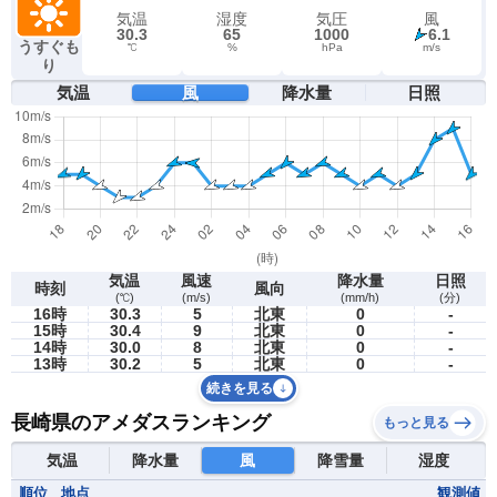
気温
湿度
気圧
風
30.3
65
1000
6.1
うすぐも
℃
%
hPa
m/s
り
気温
風
降水量
日照
気温
風速
降水量
日照
時刻
風向
(℃)
(m/s)
(mm/h)
(分)
16時
30.3
5
北東
0
-
15時
30.4
9
北東
0
-
14時
30.0
8
北東
0
-
13時
30.2
5
北東
0
-
続きを見る
長崎県のアメダスランキング
もっと見る
気温
降水量
風
降雪量
湿度
順位
地点
観測値