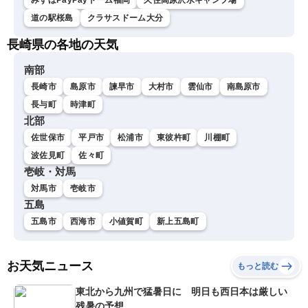
みずほPayPayドーム福岡
久住高原沢水キャンプ場
道の駅桜島
クラサスドーム大分
長崎県の各地の天気
南部
長崎市
島原市
諫早市
大村市
雲仙市
南島原市
長与町
時津町
北部
佐世保市
平戸市
松浦市
東彼杵町
川棚町
波佐見町
佐々町
壱岐・対馬
対馬市
壱岐市
五島
五島市
西海市
小値賀町
新上五島町
お天気ニュース
もっと読む
東北から九州で猛暑日に 明日も西日本は厳しい
残暑の予想