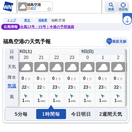
福島空港
31
/
22
検索
現在地
雨雲レーダー
台風情報
地震情報
警報・注意報
2週間天気
ラ
福島空港
トップ
東北
福島県
台風情報
台風13号・15号｜今後の予想進路
福島空港の天気予報
最新見解
日
8日(土)
9日(日)
19
20
21
22
23
0
1
2
時
天気
降水
0
0
0
0
0
0
0
0
0
ミリ
ミリ
ミリ
ミリ
ミリ
ミリ
ミリ
ミリ
気温
22
22
22
23
23
23
23
22
2
℃
℃
℃
℃
℃
℃
℃
℃
風
1
1
1
1
1
1
1
1
1
m/s
m/s
m/s
m/s
m/s
m/s
m/s
m/s
5分毎
1時間毎
今日明日
2週間天気