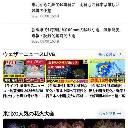
東北から九州で猛暑日に 明日も西日本は厳しい
残暑の予想
2026.08.08 15:40
新潟県で1時間に約100mmの猛烈な雨 気象防災
速報・記録的短時間大雨
2026.08.08 15:49
ウェザーニュースLiVE
もっと見る
ライブ放送中
【ライブ】最新天気ニュー
【台風15号】進路に複雑な
【台風13号 進路解説】
ス・地震情報 2026年8月8
変化・東北上陸の可能性と
後も影響長期化・奄美大
日(土) ／台風13号15号・ゲ
西日本へ影響拡大の不確実
で総雨量400mm超・高
リラ雷雨最新見解・令和8
性
に要警戒（2026.08.08
年熊本地震情報〈ウェザー
16:00）
ニュースLiVEイブニング・
東北の人気の花火大会
もっと見る
小川千奈／芳野達郎〉