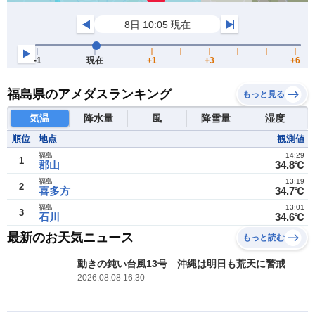
福島県のアメダスランキング
もっと見る
気温
降水量
風
降雪量
湿度
順位
地点
観測値
福島
14:29
1
郡山
34.8℃
福島
13:19
2
喜多方
34.7℃
福島
13:01
3
石川
34.6℃
最新のお天気ニュース
もっと読む
動きの鈍い台風13号 沖縄は明日も荒天に警戒
2026.08.08 16:30