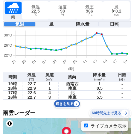
気温
湿度
気圧
風
22.5
98
966
0.2
℃
%
hPa
m/s
雨
気温
風
降水量
日照
気温
風速
降水量
日照
時刻
風向
(℃)
(m/s)
(mm/h)
(分)
19時
22.7
1
西南西
1
-
18時
22.9
1
南東
0.5
-
17時
22.6
4
北
0
-
16時
22.7
3
南東
5.5
-
続きを見る
雨雲レーダー
60時間先まで見る