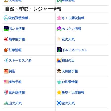
火山情報
避難情報
自然・季節・レジャー情報
花粉飛散情報
さくら開花情報
ほたる情報
あじさい情報
熱中症予報
花火天気
紅葉情報
イルミネーション
スキー＆スノボ
初日の出
初詣
天気痛予報
服装予報
お洗濯情報
紫外線情報
星空・天体情報
山の天気
空の天気