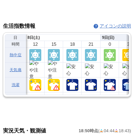
生活指数情報
アイコンの説明
日
8日(土)
9日(日)
12
15
18
21
0
3
時間
熱中症
天気痛
洗濯
実況天気・観測値
18:50時点
(
04:44
18:43
)