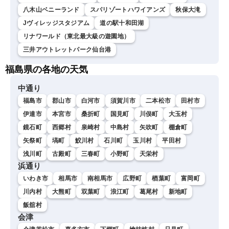
八木山ベニーランド
スパリゾートハワイアンズ
秋保大滝
Jヴィレッジスタジアム
道の駅十和田湖
リナワールド（東北最大級の遊園地）
三井アウトレットパーク仙台港
福島県の各地の天気
中通り
福島市
郡山市
白河市
須賀川市
二本松市
田村市
伊達市
本宮市
桑折町
国見町
川俣町
大玉村
鏡石町
西郷村
泉崎村
中島村
矢吹町
棚倉町
矢祭町
塙町
鮫川村
石川町
玉川村
平田村
浅川町
古殿町
三春町
小野町
天栄村
浜通り
いわき市
相馬市
南相馬市
広野町
楢葉町
富岡町
川内村
大熊町
双葉町
浪江町
葛尾村
新地町
飯舘村
会津