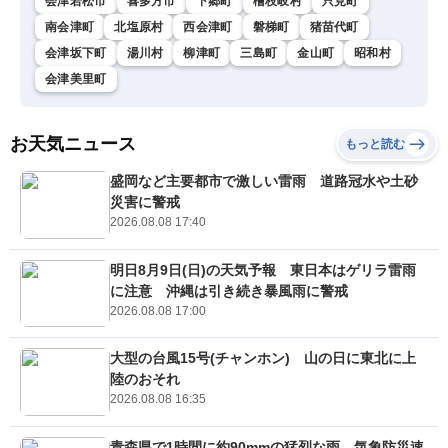
会津若松市
喜多方市
下郷町
檜枝岐村
只見町
南会津町
北塩原村
西会津町
磐梯町
猪苗代町
会津坂下町
湯川村
柳津町
三島町
金山町
昭和村
会津美里町
お天気ニュース
もっと読む
盛岡など主要都市で激しい雷雨 道路冠水や土砂
災害に警戒
2026.08.08 17:40
明日8月9日(日)の天気予報 東日本はゲリラ雷雨
に注意 沖縄は引き続き暴風雨に警戒
2026.08.08 17:00
大型の台風15号(チャンホン) 山の日に東北に上
陸のおそれ
2026.08.08 16:35
青森県で1時間に約90mmの猛烈な雨 気象防災速