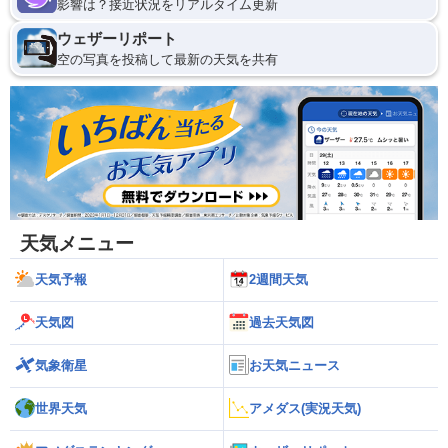
影響は？接近状況をリアルタイム更新
ウェザーリポート
空の写真を投稿して最新の天気を共有
天気メニュー
天気予報
2週間天気
天気図
過去天気図
気象衛星
お天気ニュース
世界天気
アメダス(実況天気)