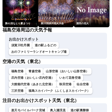
第41回なとり夏まつり
第33回赤川花火大会
酒田の花火
福島空港周辺の天気予報
お出かけスポット
須賀川牡丹園
道の駅ふるどの
おのファミリーランドオートキャンプ場
空港の天気（東北）
福島空港
青森空港
山形空港（おいしい山形空港）
庄内空港（おいしい庄内空港）
いわて花巻空港
大館能代空港（あきた北空港）
秋田空港
仙台空港
三沢空港
福島スカイパーク（ふくしまスカイパーク）
注目のお出かけスポット天気（東北）
楽天モバイルパーク宮城
奥入瀬渓流
道の駅裏磐梯