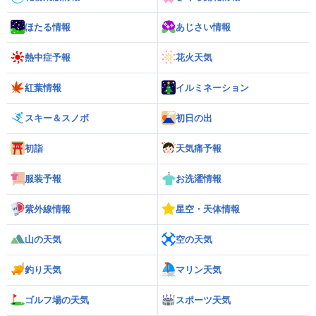
ほたる情報
あじさい情報
熱中症予報
花火天気
紅葉情報
イルミネーション
スキー＆スノボ
初日の出
初詣
天気痛予報
服装予報
お洗濯情報
紫外線情報
星空・天体情報
山の天気
空の天気
釣り天気
マリン天気
ゴルフ場の天気
スポーツ天気