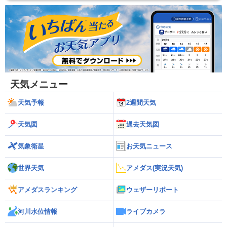
天気メニュー
天気予報
2週間天気
天気図
過去天気図
気象衛星
お天気ニュース
世界天気
アメダス(実況天気)
アメダスランキング
ウェザーリポート
河川水位情報
ライブカメラ