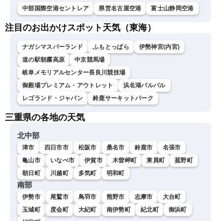
中部国際空港セントレア
県営名古屋空港
富士山静岡空港
注目のお出かけスポット天気（東海）
ナガシマスパーランド
ふもとっぱら
伊勢神宮(内宮)
道の駅朝霧高原
中京競馬場
岐阜メモリアルセンター長良川競技場
御殿場プレミアム・アウトレット
浜名湖パルパル
レゴランド・ジャパン
鈴鹿サーキットパーク
三重県の各地の天気
北中部
津市
四日市市
松阪市
桑名市
鈴鹿市
名張市
亀山市
いなべ市
伊賀市
木曽岬町
東員町
菰野町
朝日町
川越町
多気町
明和町
南部
伊勢市
尾鷲市
鳥羽市
熊野市
志摩市
大台町
玉城町
度会町
大紀町
南伊勢町
紀北町
御浜町