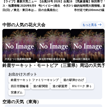
【ライブ】最新天気ニュー
【台風16号 2026】台風16
【気象速報】秋田県で「
ス・地震情報 2026年8月9
号(ペイロー)発生 今月3つ
録的短時間大雨情報」湯
日(日) ／東北・東日本は急
目の台風発生に
市付近で約100mmの猛
な雷雨に注意〈ウェザーニ
な雨
ュースLiVEイブニング・戸
北美月／芳野達郎〉
中部の人気の花火大会
もっと見る
片貝まつり浅原神社秋季例大祭奉納大煙火
多治見市制記念花火大会
第44回三国花火
鈴鹿サーキット・モートピア（三重県）周辺の天気予
お出かけスポット
鈴鹿サーキット ファミリーキャンプ
道の駅津かわげ
四日市競輪場
道の駅関宿
道の駅菰野
RVパーク 津ぅ
安濃ダム
空港の天気（東海）