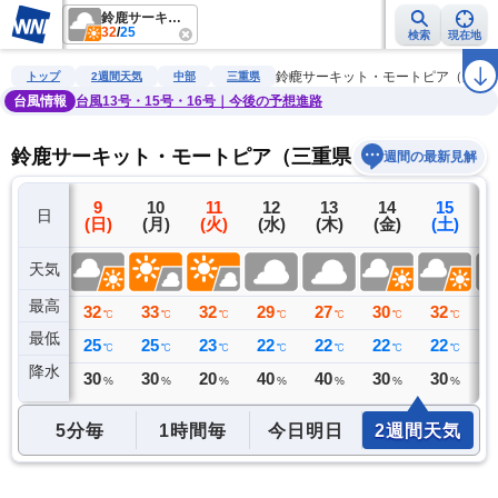
鈴鹿サーキット・モートピア（三重県）
32
/
25
検索
現在地
雨雲レーダー
台風情報
地震情報
警報・注意報
2週間天気
ラ
鈴鹿サーキット・モートピア（三重
トップ
2週間天気
中部
三重県
台風情報
台風13号・15号・16号｜今後の予想進路
鈴鹿サーキット・モートピア（三重県）の2週間天気
週間の最新見解
8
9
10
11
12
13
14
15
日
(土)
(日)
(月)
(火)
(水)
(木)
(金)
(土)
(
天気
最高
32
32
33
32
29
27
30
32
2
℃
℃
℃
℃
℃
℃
℃
℃
最低
26
25
25
23
22
22
22
22
2
℃
℃
℃
℃
℃
℃
℃
℃
降水
0
30
30
20
40
40
30
30
4
ミリ
%
%
%
%
%
%
%
5分毎
1時間毎
今日明日
2週間天気