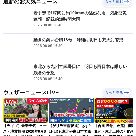
最新のお天気ニュース
もっと読む
岩手県で1時間に約100mmの猛烈な雨 気象防災
速報・記録的短時間大雨
2026.08.08 16:40
動きの鈍い台風13号 沖縄は明日も荒天に警戒
2026.08.08 16:30
東北から九州で猛暑日に 明日も西日本は厳しい
残暑の予想
2026.08.08 15:40
ウェザーニュースLiVE
もっと見る
ライブ放送中
【ライブ】最新天気ニュー
【ゲリラ雷雨警戒】あす9
【台風15号】進路に複雑
ス・地震情報 2026年8月8
日(日)も東北や東日本で激
変化・東北上陸の可能性