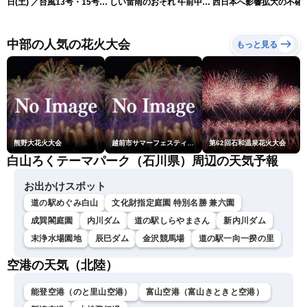
日(土) ／台風13号・15号
しい雷雨のおそれ 午前中か
西日本へ影響拡大の不確
ゲリラ雷雨最新見解 令和
ら雨雲急発達の危険も
性
8年熊本地震情報〈ウェザ
ーニュースLiVEムーン・戸
中部の人気の花火大会
もっと見る
北美月／芳野達郎〉
熊野大花火大会
越前市サマーフェスティバル花火大会
第62回石和温泉花火大会
白山ろくテーマパーク（石川県）周辺の天気予報
お出かけスポット
道の駅めぐみ白山
文化財指定庭園 特別名勝 兼六園
成巽閣庭園
内川ダム
道の駅しらやまさん
新内川ダム
末浄水場園地
辰巳ダム
金沢競馬場
道の駅一向一揆の里
空港の天気（北陸）
能登空港（のと里山空港）
富山空港（富山きときと空港）