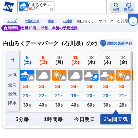
白山ろくテーマパーク（石川県）
30
/
23
検索
現在地
雨雲レーダー
台風情報
地震情報
警報・注意報
2週間天気
ラ
白山ろくテーマパーク（石川県）
トップ
2週間天気
中部
石川県
台風情報
台風13号・15号｜今後の予想進路
白山ろくテーマパーク（石川県）の2週間天気予報
週間の最新見解
7
8
9
10
11
12
13
14
日
(金)
(土)
(日)
(月)
(火)
(水)
(木)
(金)
(
天気
最高
33
30
30
30
28
26
30
30
3
℃
℃
℃
℃
℃
℃
℃
℃
最低
23
23
22
21
18
20
20
21
2
℃
℃
℃
℃
℃
℃
℃
℃
降水
0
30
40
30
40
60
30
20
2
ミリ
%
%
%
%
%
%
%
5分毎
1時間毎
今日明日
2週間天気