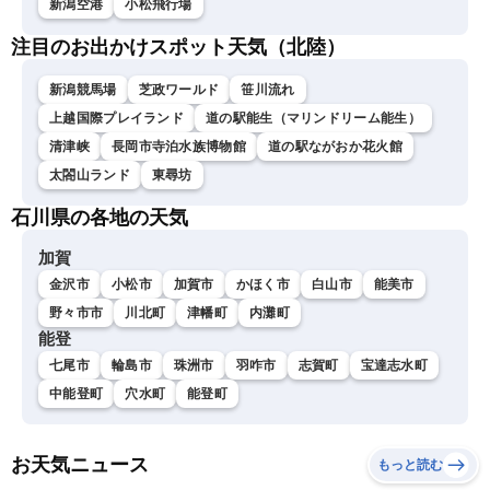
新潟空港
小松飛行場
注目のお出かけスポット天気（北陸）
新潟競馬場
芝政ワールド
笹川流れ
上越国際プレイランド
道の駅能生（マリンドリーム能生）
清津峡
長岡市寺泊水族博物館
道の駅ながおか花火館
太閤山ランド
東尋坊
石川県の各地の天気
加賀
金沢市
小松市
加賀市
かほく市
白山市
能美市
野々市市
川北町
津幡町
内灘町
能登
七尾市
輪島市
珠洲市
羽咋市
志賀町
宝達志水町
中能登町
穴水町
能登町
お天気ニュース
もっと読む