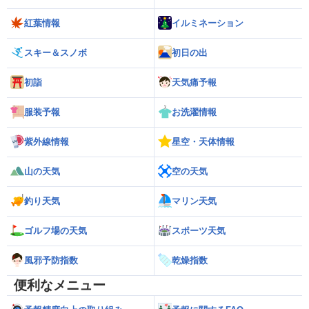
紅葉情報
イルミネーション
スキー＆スノボ
初日の出
初詣
天気痛予報
服装予報
お洗濯情報
紫外線情報
星空・天体情報
山の天気
空の天気
釣り天気
マリン天気
ゴルフ場の天気
スポーツ天気
風邪予防指数
乾燥指数
便利なメニュー