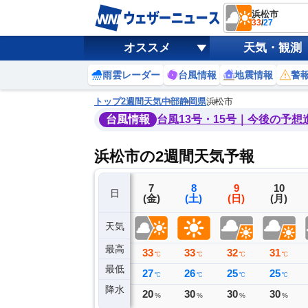
浜松市
33
/
27
オススメ
天気・観測
雨雲レーダー
台風情報
地震情報
警
トップ
2週間天気
中部
静岡県
浜松市
台風情報
台風13号・15号｜今後の予想
浜松市の2週間天気予報
4
5
6
7
8
9
10
日
(火)
(水)
(木)
(金)
(土)
(日)
(月)
天気
最高
32
35
35
33
33
32
31
℃
℃
℃
℃
℃
℃
℃
最低
25
24
26
27
26
25
25
℃
℃
℃
℃
℃
℃
℃
降水
0
0
0
20
30
30
30
ミリ
ミリ
ミリ
%
%
%
%