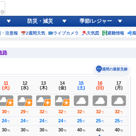
防災・減災
季節/レジャー
報・注意報
2週間天気
ライブカメラ
天気図
避難情報
進路
週間の最新見解
11
12
13
14
15
16
17
(火)
(水)
(木)
(金)
(土)
(日)
(月)
30
29
32
32
32
32
32
3
℃
℃
℃
℃
℃
℃
℃
24
24
24
24
25
25
25
2
℃
℃
℃
℃
℃
℃
℃
30
30
30
30
40
40
40
4
%
%
%
%
%
%
%