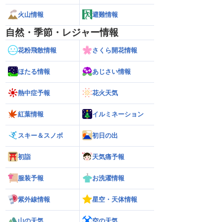
火山情報
避難情報
自然・季節・レジャー情報
花粉飛散情報
さくら開花情報
ほたる情報
あじさい情報
熱中症予報
花火天気
紅葉情報
イルミネーション
スキー＆スノボ
初日の出
初詣
天気痛予報
服装予報
お洗濯情報
紫外線情報
星空・天体情報
山の天気
空の天気