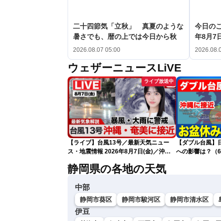
二十四節気「立秋」 真夏のような
今日のこ
暑さでも、暦の上では今日から秋
年8月7日
2026.08.07 05:00
2026.08.
ウェザーニュースLiVE
ライブ放送中
【ライブ】台風13号／最新天気ニュー
【ダブル台風】日本列
ス・地震情報 2026年8月7日(金)／沖
への影響は？（6
縄・奄美は台風による暴風雨に厳重警戒
静岡県の各地の天気
〈ウェザーニュースLiVEモーニング・松
本真央／有賀哲夫〉
中部
静岡市葵区
静岡市駿河区
静岡市清水区
伊豆