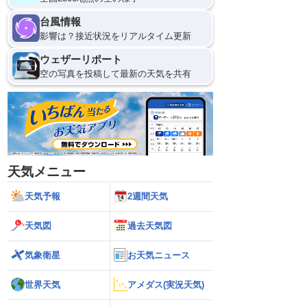
台風情報
影響は？接近状況をリアルタイム更新
ウェザーリポート
空の写真を投稿して最新の天気を共有
天気メニュー
天気予報
2週間天気
天気図
過去天気図
気象衛星
お天気ニュース
世界天気
アメダス(実況天気)