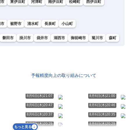
国市
東伊豆町
河津町
南伊豆町
松崎町
西伊豆町
場市
裾野市
清水町
長泉町
小山町
磐田市
掛川市
袋井市
湖西市
御前崎市
菊川市
森町
予報精度向上の取り組みについて
8月6日(木)21:07
8月6日(木)21:00
8月6日(木)20:47
8月6日(木)20:46
8月6日(木)20:37
8月6日(木)20:35
8月6日(木)20:29
8月6日(木)20:29
もっと見る