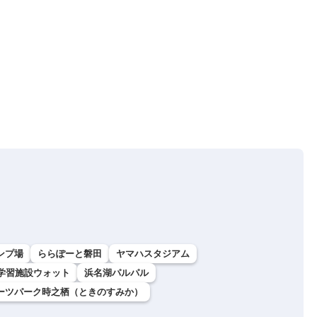
プ場
ららぽーと磐田
ヤマハスタジアム
学習施設ウォット
浜名湖パルパル
ーツパーク時之栖（ときのすみか）