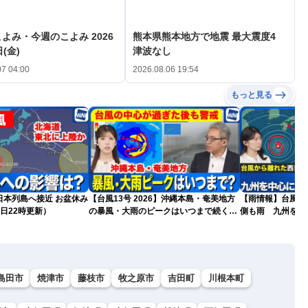
よみ・今週のこよみ 2026
熊本県熊本地方で地震 最大震度4
(金)
津波なし
07 04:00
2026.08.06 19:54
もっと見る
島へ接近 お盆休み
【台風13号 2026】沖縄本島・奄美地方
【雨情報】台風か
日22時更新）
の暴風・大雨のピークはいつまで続く？
側も雨 九州を中
（6日18時更新）
島田市
焼津市
藤枝市
牧之原市
吉田町
川根本町