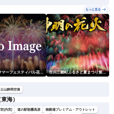
もっと見る
越前市サマーフェスティバル花火大会
市川三郷町ふるさと夏まつり第38回神明の花火大会
富士山静岡空港
（東海）
宮(内宮)
道の駅朝霧高原
御殿場プレミアム・アウトレット