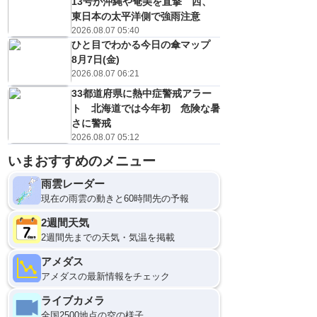
13号が沖縄や奄美を直撃 西、
東日本の太平洋側で強雨注意
2026.08.07 05:40
ひと目でわかる今日の傘マップ
8月7日(金)
2026.08.07 06:21
33都道府県に熱中症警戒アラー
ト 北海道では今年初 危険な暑
さに警戒
2026.08.07 05:12
いまおすすめのメニュー
雨雲レーダー
現在の雨雲の動きと60時間先の予報
2週間天気
2週間先までの天気・気温を掲載
アメダス
アメダスの最新情報をチェック
ライブカメラ
全国2500地点の空の様子