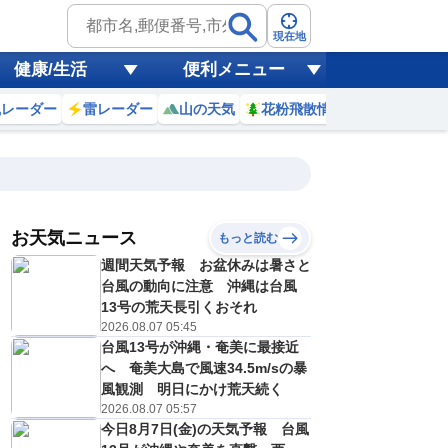
現在地
健康/生活
便利メニュー
風レーダー
雷レーダー
山の天気
花粉飛散情報
世界天気
お天気ニュース
もっと読む
18
19
20
21
週間天気予報 お盆休みは暑さと
(火)
(水)
(木)
(金)
予報の
台風の動向に注意 沖縄は台風
E
E
E
D
信頼度
高
13号の荒天長引くおそれ
A
2026.08.07 05:45
B
台風13号が沖縄・奄美に最接近
C
3
32
32
30
D
へ 奄美大島で風速34.5m/sの暴
℃
℃
℃
℃
E
風観測 明日にかけ荒天続く
5
25
25
25
低
℃
℃
℃
℃
2026.08.07 05:57
？
0
40
40
30
今日8月7日(金)の天気予報 台風
%
%
%
%