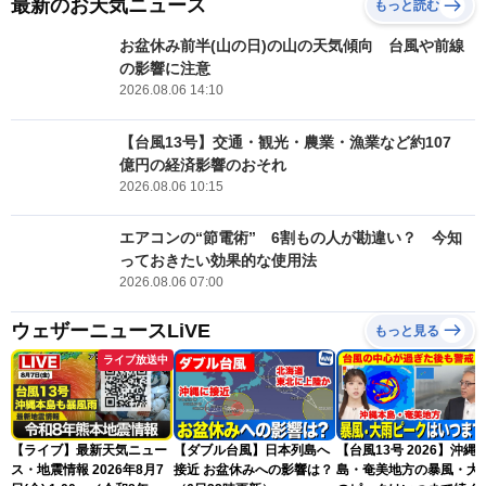
最新のお天気ニュース
もっと読む
お盆休み前半(山の日)の山の天気傾向 台風や前線
の影響に注意
2026.08.06 14:10
【台風13号】交通・観光・農業・漁業など約107
億円の経済影響のおそれ
2026.08.06 10:15
エアコンの“節電術” 6割もの人が勘違い？ 今知
っておきたい効果的な使用法
2026.08.06 07:00
ウェザーニュースLiVE
もっと見る
ライブ放送中
【ライブ】最新天気ニュー
【ダブル台風】日本列島へ
【台風13号 2026】沖縄
ス・地震情報 2026年8月7
接近 お盆休みへの影響は？
島・奄美地方の暴風・大