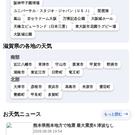
阪神甲子園球場
ユニバーサル・スタジオ・ジャパン（ＵＳＪ）
琵琶湖
嵐山
京セラドーム大阪
万博記念公園
大阪城ホール
天橋立ビューランド（日本三景）
東大阪市花園ラグビー場
大阪城公園
滋賀県の各地の天気
南部
近江八幡市
草津市
守山市
栗東市
甲賀市
野洲市
湖南市
東近江市
日野町
竜王町
北部
大津市
彦根市
長浜市
高島市
米原市
愛荘町
豊郷町
甲良町
多賀町
お天気ニュース
もっと読む
熊本県熊本地方で地震 最大震度4 津波なし
2026.08.06 19:54