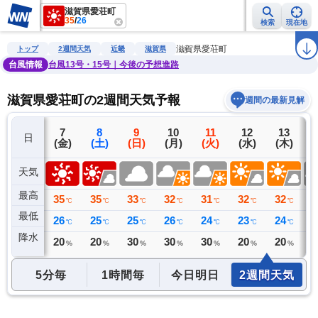
滋賀県愛荘町
35
/
26
検索
現在地
雨雲レーダー
台風情報
地震情報
警報・注意報
2週間天気
ラ
滋賀県愛荘町
トップ
2週間天気
近畿
滋賀県
台風情報
台風13号・15号｜今後の予想進路
滋賀県愛荘町の2週間天気予報
週間の最新見解
6
7
8
9
10
11
12
13
日
(木)
(金)
(土)
(日)
(月)
(火)
(水)
(木)
(
天気
最高
34
35
35
33
32
31
32
32
3
℃
℃
℃
℃
℃
℃
℃
℃
最低
26
26
25
25
26
24
23
24
2
℃
℃
℃
℃
℃
℃
℃
℃
降水
0
20
20
30
30
30
20
20
3
ミリ
%
%
%
%
%
%
%
5分毎
1時間毎
今日明日
2週間天気