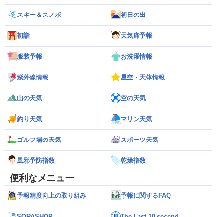
スキー＆スノボ
初日の出
初詣
天気痛予報
服装予報
お洗濯情報
紫外線情報
星空・天体情報
山の天気
空の天気
釣り天気
マリン天気
ゴルフ場の天気
スポーツ天気
風邪予防指数
乾燥指数
便利なメニュー
予報精度向上の取り組み
予報に関するFAQ
SORASHOP
The Last 10-second