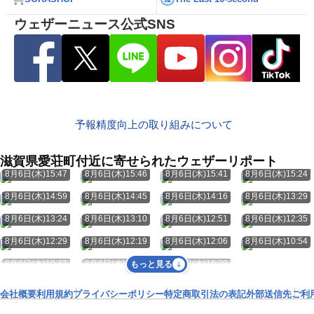
ウェザーニュース公式SNS
予報精度向上の取り組みについて
滋賀県愛荘町付近に寄せられたウェザーリポート
8月6日(木)15:47
8月6日(木)15:46
8月6日(木)15:41
8月6日(木)15:24
8月6日(木)14:59
8月6日(木)14:45
8月6日(木)14:16
8月6日(木)13:29
8月6日(木)13:24
8月6日(木)13:10
8月6日(木)12:51
8月6日(木)12:35
8月6日(木)12:29
8月6日(木)12:19
8月6日(木)12:06
8月6日(木)10:54
8月6日(木)10:37
8月6日(木)10:31
8月6日(木)10:29
もっと見る
会社概要
利用規約
プライバシーポリシー
特定商取引法の表記
外部送信先
ご利