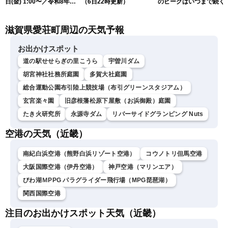
日(金) 1:00〜／令和8年熊
（6日22時更新）
のピークはいつまで続く
本地震情報 台風13号が沖
（6日18時更新）
縄に接近〈ウェザーニュー
滋賀県愛荘町周辺の天気予報
スLiVE〉
お出かけスポット
道の駅せせらぎの里こうら
宇曽川ダム
胡宮神社社務所庭園
多賀大社庭園
総合運動公園布引陸上競技場（布引グリーンスタジアム）
玄宮楽々園
旧彦根藩松原下屋敷（お浜御殿）庭園
たき火研究所
永源寺ダム
リバーサイドグランピング Nuts
空港の天気（近畿）
南紀白浜空港（熊野白浜リゾート空港）
コウノトリ但馬空港
大阪国際空港（伊丹空港）
神戸空港（マリンエア）
びわ湖ＭPPG パラグライダー飛行場（MPG琵琶湖）
関西国際空港
注目のお出かけスポット天気（近畿）