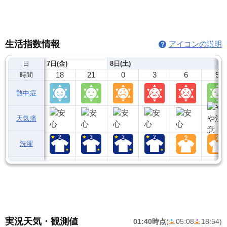
生活指数情報
アイコンの説明
日
7日(金)
8日(土)
18
21
0
3
6
9
時間
熱中症
天気痛
洗濯
実況天気・観測値
01:40時点
(
05:08
18:54
)