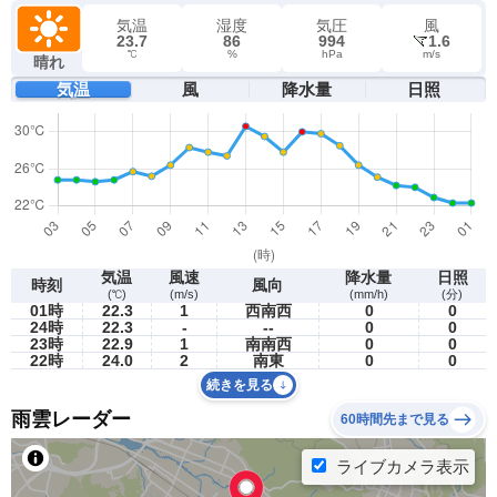
気温
湿度
気圧
風
23.7
86
994
1.6
℃
%
hPa
m/s
晴れ
気温
風
降水量
日照
気温
風速
降水量
日照
時刻
風向
(℃)
(m/s)
(mm/h)
(分)
01時
22.3
1
西南西
0
0
24時
22.3
-
--
0
0
23時
22.9
1
南南西
0
0
22時
24.0
2
南東
0
0
続きを見る
雨雲レーダー
60時間先まで見る