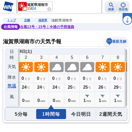
滋賀県湖南市
35
/
24
検索
現在地
雨雲レーダー
台風情報
地震情報
警報・注意報
2週間天気
ラ
滋賀県湖南市
トップ
近畿
滋賀県
台風情報
台風13号・15号｜今後の予想進路
滋賀県湖南市の天気予報
最新見解
日
8日(土)
1
2
3
4
5
6
7
8
時
天気
降水
0
0
0
0
0
0
0
0
0
ミリ
ミリ
ミリ
ミリ
ミリ
ミリ
ミリ
ミリ
気温
24
24
24
24
25
25
26
29
3
℃
℃
℃
℃
℃
℃
℃
℃
風
1
0
0
0
0
1
1
1
1
m/s
m/s
m/s
m/s
m/s
m/s
m/s
m/s
5分毎
1時間毎
今日明日
2週間天気