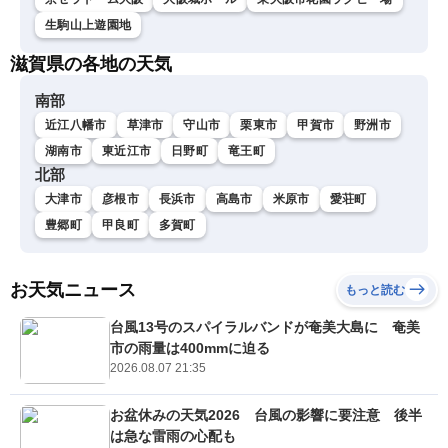
生駒山上遊園地
滋賀県の各地の天気
南部
近江八幡市
草津市
守山市
栗東市
甲賀市
野洲市
湖南市
東近江市
日野町
竜王町
北部
大津市
彦根市
長浜市
高島市
米原市
愛荘町
豊郷町
甲良町
多賀町
お天気ニュース
もっと読む
台風13号のスパイラルバンドが奄美大島に 奄美
市の雨量は400mmに迫る
2026.08.07 21:35
お盆休みの天気2026 台風の影響に要注意 後半
は急な雷雨の心配も