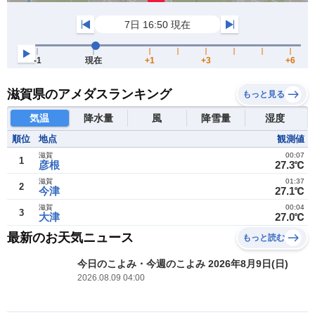
滋賀県のアメダスランキング
もっと見る
気温
降水量
風
降雪量
湿度
順位
地点
観測値
滋賀
00:07
1
彦根
27.3℃
滋賀
01:37
2
今津
27.1℃
滋賀
00:04
3
大津
27.0℃
最新のお天気ニュース
もっと読む
今日のこよみ・今週のこよみ 2026年8月9日(日)
2026.08.09 04:00