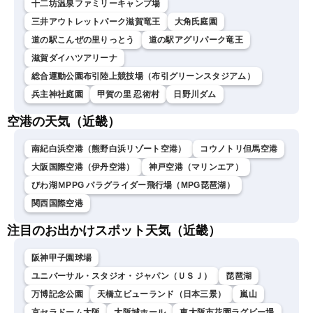
十二坊温泉ファミリーキャンプ場
三井アウトレットパーク滋賀竜王
大角氏庭園
道の駅こんぜの里りっとう
道の駅アグリパーク竜王
滋賀ダイハツアリーナ
総合運動公園布引陸上競技場（布引グリーンスタジアム）
兵主神社庭園
甲賀の里 忍術村
日野川ダム
空港の天気（近畿）
南紀白浜空港（熊野白浜リゾート空港）
コウノトリ但馬空港
大阪国際空港（伊丹空港）
神戸空港（マリンエア）
びわ湖ＭPPG パラグライダー飛行場（MPG琵琶湖）
関西国際空港
注目のお出かけスポット天気（近畿）
阪神甲子園球場
ユニバーサル・スタジオ・ジャパン（ＵＳＪ）
琵琶湖
万博記念公園
天橋立ビューランド（日本三景）
嵐山
京セラドーム大阪
大阪城ホール
東大阪市花園ラグビー場