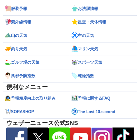
服装予報
お洗濯情報
紫外線情報
星空・天体情報
山の天気
空の天気
釣り天気
マリン天気
ゴルフ場の天気
スポーツ天気
風邪予防指数
乾燥指数
便利なメニュー
予報精度向上の取り組み
予報に関するFAQ
SORASHOP
The Last 10-second
ウェザーニュース公式SNS