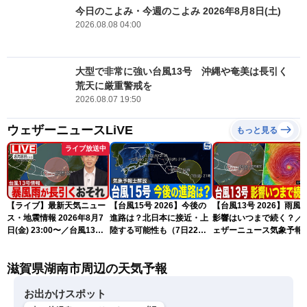
今日のこよみ・今週のこよみ 2026年8月8日(土)
2026.08.08 04:00
大型で非常に強い台風13号 沖縄や奄美は長引く
荒天に厳重警戒を
2026.08.07 19:50
ウェザーニュースLiVE
もっと見る
ライブ放送中
【ライブ】最新天気ニュー
【台風15号 2026】今後の
【台風13号 2026】雨風
ス・地震情報 2026年8月7
進路は？北日本に接近・上
影響はいつまで続く？／
日(金) 23:00〜／台風13号
陸する可能性も（7日22時
ェザーニュース気象予報
の影響長引く 〈ウェザーニ
情報）
解説（7日22時情報）
ュースLiVE・川畑玲〉
滋賀県湖南市周辺の天気予報
お出かけスポット