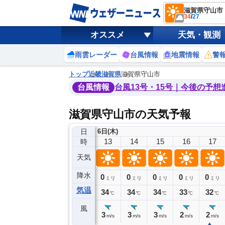
滋賀県守山市
34
/
27
オススメ
天気・観測
雨雲レーダー
台風情報
地震情報
警
トップ
近畿
滋賀県
滋賀県守山市
台風情報
台風13号・15号｜今後の予想
滋賀県守山市の天気予報
日
6日(木)
9
10
11
12
13
14
15
16
17
時
天気
降水
0
0
0
0
0
0
0
0
ミリ
ミリ
ミリ
ミリ
ミリ
ミリ
ミリ
ミリ
ミリ
気温
31
32
32
34
34
34
34
33
32
℃
℃
℃
℃
℃
℃
℃
℃
℃
風
3
3
3
3
3
3
3
2
2
m/s
m/s
m/s
m/s
m/s
m/s
m/s
m/s
m/s