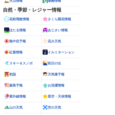
火山情報
避難情報
自然・季節・レジャー情報
花粉飛散情報
さくら開花情報
ほたる情報
あじさい情報
熱中症予報
花火天気
紅葉情報
イルミネーション
スキー＆スノボ
初日の出
初詣
天気痛予報
服装予報
お洗濯情報
紫外線情報
星空・天体情報
山の天気
空の天気