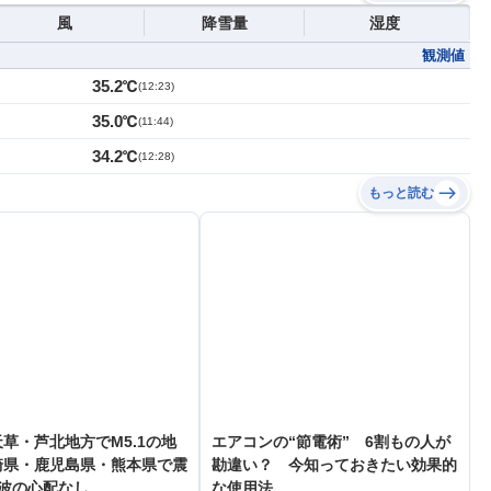
風
降雪量
湿度
観測値
35.2℃
(
12:23
)
35.0℃
(
11:44
)
34.2℃
(
12:28
)
もっと読む
草・芦北地方でM5.1の地
エアコンの“節電術” 6割もの人が
崎県・鹿児島県・熊本県で震
勘違い？ 今知っておきたい効果的
津波の心配なし
な使用法