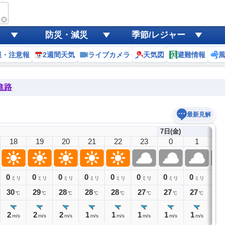
防災・減災
季節/レジャー
報・注意報
2週間天気
ライブカメラ
天気図
避難情報
進路
最新見解
7日(金)
18
19
20
21
22
23
0
1
2
0
0
0
0
0
0
0
0
0
ミリ
ミリ
ミリ
ミリ
ミリ
ミリ
ミリ
ミリ
30
29
28
28
28
27
27
27
27
℃
℃
℃
℃
℃
℃
℃
℃
2
2
2
1
1
1
1
1
1
m/s
m/s
m/s
m/s
m/s
m/s
m/s
m/s
m