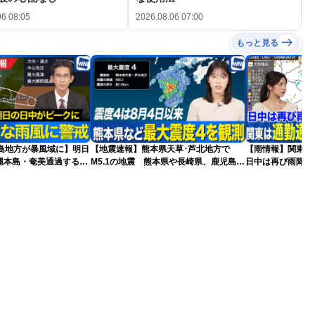
06 08:05
2026.08.06 07:00
もっと見る
東島地方が暴風域に】明日
【地震速報】熊本県天草･芦北地方で
【雨情報】関東
縄本島・奄美通過する見
M5.1の地震 熊本県や長崎県、鹿児島県
日中は再び雨降り
を※8月6日10時更新
で震度4を観測