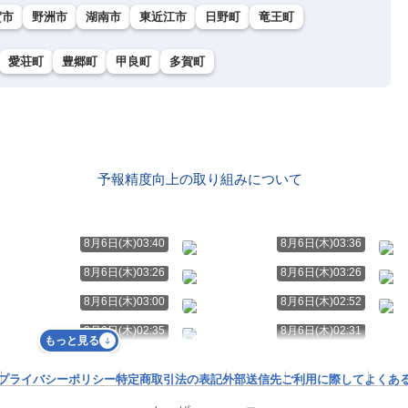
賀市
野洲市
湖南市
東近江市
日野町
竜王町
愛荘町
豊郷町
甲良町
多賀町
予報精度向上の取り組みについて
8月6日(木)03:40
8月6日(木)03:36
8月6日(木)03:26
8月6日(木)03:26
8月6日(木)03:00
8月6日(木)02:52
8月6日(木)02:35
8月6日(木)02:31
もっと見る
プライバシーポリシー
特定商取引法の表記
外部送信先
ご利用に際して
よくあ