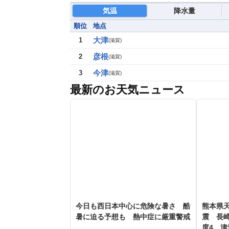
気温
降水量
順位
地点
大津
1
(
滋賀
)
彦根
2
(
滋賀
)
今津
3
(
滋賀
)
最新のお天気ニュース
今日も西日本中心に危険な暑さ 酷
熊本県天
暑に迫る予想も 熱中症に厳重警戒
震 長
度4 