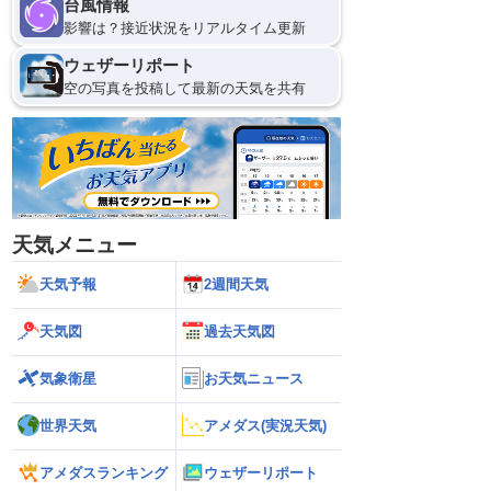
台風情報
影響は？接近状況をリアルタイム更新
ウェザーリポート
空の写真を投稿して最新の天気を共有
天気メニュー
天気予報
2週間天気
天気図
過去天気図
気象衛星
お天気ニュース
世界天気
アメダス(実況天気)
アメダスランキング
ウェザーリポート