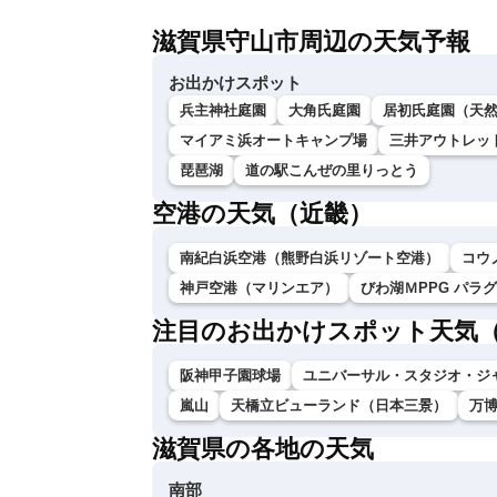
滋賀県守山市周辺の天気予報
お出かけスポット
兵主神社庭園
大角氏庭園
居初氏庭園（天
マイアミ浜オートキャンプ場
三井アウトレッ
琵琶湖
道の駅こんぜの里りっとう
空港の天気（近畿）
南紀白浜空港（熊野白浜リゾート空港）
コウ
神戸空港（マリンエア）
びわ湖ＭPPG パラ
注目のお出かけスポット天気
阪神甲子園球場
ユニバーサル・スタジオ・ジ
嵐山
天橋立ビューランド（日本三景）
万
滋賀県の各地の天気
南部