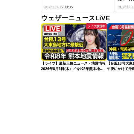
2026.08.06 08:35
2026.08.
ウェザーニュースLiVE
ライブ放送中
【ライブ】最新天気ニュース・地震情報
【台風13号大
2026年8月6日(木）／令和8年熊本地震
午後にかけて沖
情報／台風13号が大東島地方に最接近
込み 早めの備え
沖縄は荒天警戒 〈ウェザーニュース
LiVEコーヒータイム・魚住茉由／山口剛
央〉