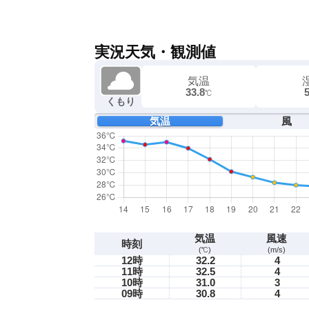
実況天気・観測値
気温
33.8
℃
くもり
気温
風
気温
風速
時刻
(℃)
(m/s)
12時
32.2
4
11時
32.5
4
10時
31.0
3
09時
30.8
4