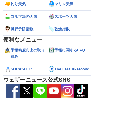
釣り天気
マリン天気
ゴルフ場の天気
スポーツ天気
風邪予防指数
乾燥指数
便利なメニュー
予報精度向上の取り
予報に関するFAQ
組み
は通勤通学時も弱い雨
【台風15号】日本の東の海上に近づいて
【台風13号】沖
やすい
くる可能性 今後の進路に注意（6日3時
接近前から荒天のお
SORASHOP
The Last 10-second
更新）
ウェザーニュース公式SNS