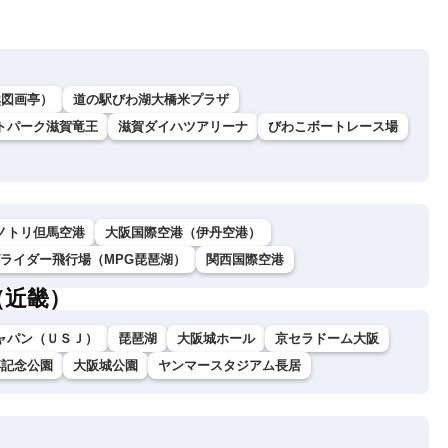
然図画亭）
道の駅びわ湖大橋米プラザ
トパーク滋賀竜王
滋賀ダイハツアリーナ
びわこボートレース場
ノトリ但馬空港
大阪国際空港（伊丹空港）
グライダー飛行場（MPG琵琶湖）
関西国際空港
（近畿）
ャパン（ＵＳＪ）
琵琶湖
大阪城ホール
京セラドーム大阪
博記念公園
大阪城公園
ヤンマースタジアム長居