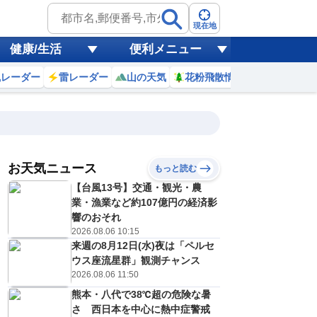
現在地
健康/生活
便利メニュー
風レーダー
雷レーダー
山の天気
花粉飛散情報
世界天気
お天気ニュース
もっと読む
【台風13号】交通・観光・農
3
4
5
6
7
8
9
10
業・漁業など約107億円の経済影
響のおそれ
2026.08.06 10:15
来週の8月12日(水)夜は「ペルセ
0
0
0
0
0
0
0
0
ミリ
ミリ
ミリ
ミリ
ミリ
ミリ
ミリ
ミリ
ミリ
ウス座流星群」観測チャンス
27
26
26
27
28
29
30
31
℃
℃
℃
℃
℃
℃
℃
℃
℃
2026.08.06 11:50
熊本・八代で38℃超の危険な暑
1
1
1
1
1
2
2
2
/s
m/s
m/s
m/s
m/s
m/s
m/s
m/s
m/s
さ 西日本を中心に熱中症警戒