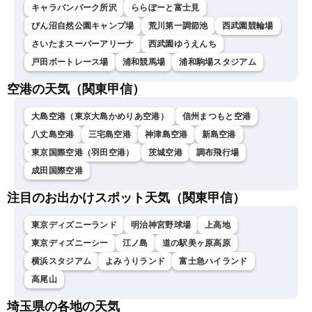
キャラバンパーク所沢
ららぽーと富士見
びん沼自然公園キャンプ場
荒川第一調節池
西武園競輪場
さいたまスーパーアリーナ
西武園ゆうえんち
戸田ボートレース場
浦和競馬場
浦和駒場スタジアム
空港の天気（関東甲信）
大島空港（東京大島かめりあ空港）
信州まつもと空港
八丈島空港
三宅島空港
神津島空港
新島空港
東京国際空港（羽田空港）
茨城空港
調布飛行場
成田国際空港
注目のお出かけスポット天気（関東甲信）
東京ディズニーランド
明治神宮野球場
上高地
東京ディズニーシー
江ノ島
道の駅美ヶ原高原
横浜スタジアム
よみうりランド
富士急ハイランド
高尾山
埼玉県の各地の天気