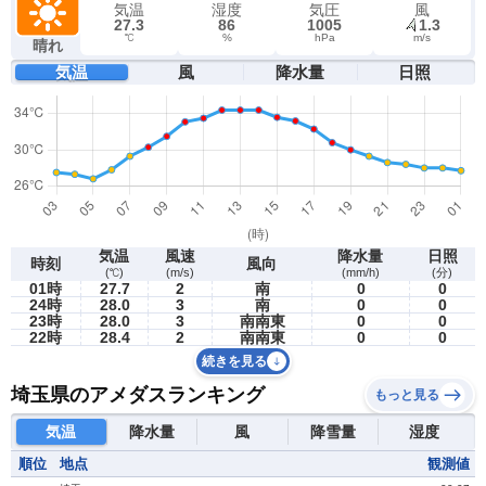
気温
湿度
気圧
風
27.3
86
1005
1.3
℃
%
hPa
m/s
晴れ
気温
風
降水量
日照
気温
風速
降水量
日照
時刻
風向
(℃)
(m/s)
(mm/h)
(分)
01時
27.7
2
南
0
0
24時
28.0
3
南
0
0
23時
28.0
3
南南東
0
0
22時
28.4
2
南南東
0
0
続きを見る
埼玉県のアメダスランキング
もっと見る
気温
降水量
風
降雪量
湿度
順位
地点
観測値