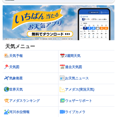
天気メニュー
天気予報
2週間天気
天気図
過去天気図
気象衛星
お天気ニュース
世界天気
アメダス(実況天気)
アメダスランキング
ウェザーリポート
河川水位情報
ライブカメラ