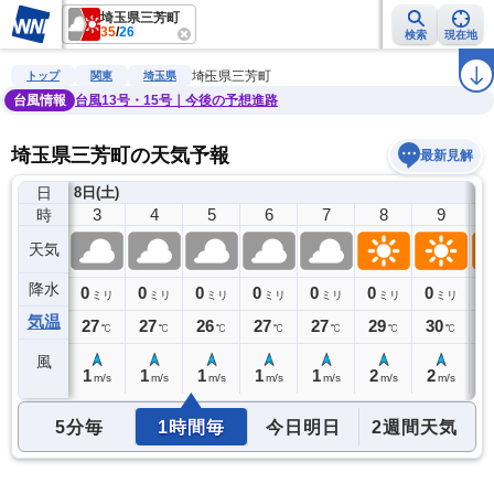
埼玉県三芳町
35
/
26
検索
現在地
雨雲レーダー
台風情報
地震情報
警報・注意報
2週間天気
ラ
埼玉県三芳町
トップ
関東
埼玉県
台風情報
台風13号・15号｜今後の予想進路
埼玉県三芳町の天気予報
最新見解
日
8日(土)
2
3
4
5
6
7
8
9
時
天気
降水
0
0
0
0
0
0
0
0
0
ミリ
ミリ
ミリ
ミリ
ミリ
ミリ
ミリ
ミリ
気温
27
27
27
26
27
27
29
30
3
℃
℃
℃
℃
℃
℃
℃
℃
風
1
1
1
1
1
1
2
2
2
m/s
m/s
m/s
m/s
m/s
m/s
m/s
m/s
5分毎
1時間毎
今日明日
2週間天気