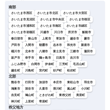
南部
さいたま市西区
さいたま市北区
さいたま市大宮区
さいたま市見沼区
さいたま市中央区
さいたま市桜区
さいたま市浦和区
さいたま市南区
さいたま市緑区
さいたま市岩槻区
川越市
川口市
所沢市
飯能市
春日部市
狭山市
上尾市
草加市
越谷市
蕨市
戸田市
入間市
朝霞市
志木市
和光市
新座市
桶川市
北本市
八潮市
富士見市
三郷市
蓮田市
坂戸市
幸手市
鶴ヶ島市
日高市
吉川市
ふじみ野市
白岡市
伊奈町
三芳町
毛呂山町
越生町
川島町
宮代町
杉戸町
松伏町
北部
熊谷市
行田市
加須市
本庄市
東松山市
羽生市
鴻巣市
深谷市
久喜市
滑川町
嵐山町
小川町
吉見町
鳩山町
ときがわ町
東秩父村
美里町
神川町
上里町
寄居町
秩父地方