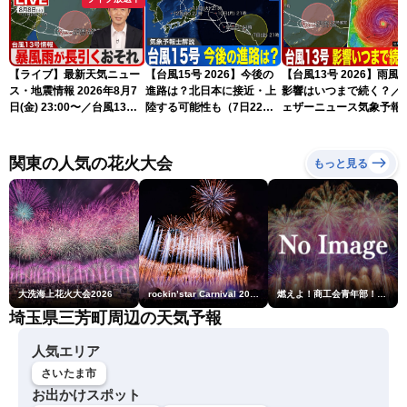
【ライブ】最新天気ニュー
【台風15号 2026】今後の
【台風13号 2026】雨風
ス・地震情報 2026年8月7
進路は？北日本に接近・上
影響はいつまで続く？／
日(金) 23:00〜／台風13号
陸する可能性も（7日22時
ェザーニュース気象予報
の影響長引く 〈ウェザーニ
情報）
解説（7日22時情報）
ュースLiVE・川畑玲〉
関東の人気の花火大会
もっと見る
大洗海上花火大会2026
rockin’star Carnival 2026
燃えよ！商工会青年部！！第23回こうのす花火大会
埼玉県三芳町周辺の天気予報
人気エリア
さいたま市
お出かけスポット