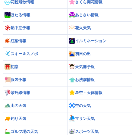
花粉飛散情報
さくら開花情報
ほたる情報
あじさい情報
熱中症予報
花火天気
紅葉情報
イルミネーション
スキー＆スノボ
初日の出
初詣
天気痛予報
服装予報
お洗濯情報
紫外線情報
星空・天体情報
山の天気
空の天気
釣り天気
マリン天気
ゴルフ場の天気
スポーツ天気