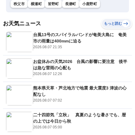
秩父市
横瀬町
皆野町
長瀞町
小鹿野町
お天気ニュース
もっと読む
台風13号のスパイラルバンドが奄美大島に 奄美
市の雨量は400mmに迫る
2026.08.07 21:35
お盆休みの天気2026 台風の影響に要注意 後半
は急な雷雨の心配も
2026.08.07 12:26
熊本県天草・芦北地方で地震 最大震度3 津波の心
配なし
2026.08.07 07:02
二十四節気「立秋」 真夏のような暑さでも、暦
の上では今日から秋
2026.08.07 05:00