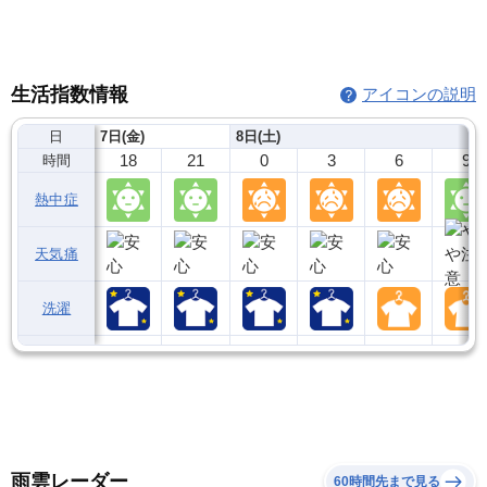
生活指数情報
アイコンの説明
日
7日(金)
8日(土)
18
21
0
3
6
9
時間
熱中症
天気痛
洗濯
雨雲レーダー
60時間先まで見る