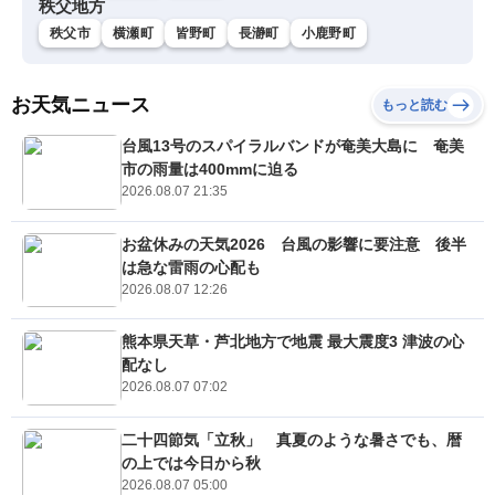
秩父地方
秩父市
横瀬町
皆野町
長瀞町
小鹿野町
お天気ニュース
もっと読む
台風13号のスパイラルバンドが奄美大島に 奄美
市の雨量は400mmに迫る
2026.08.07 21:35
お盆休みの天気2026 台風の影響に要注意 後半
は急な雷雨の心配も
2026.08.07 12:26
熊本県天草・芦北地方で地震 最大震度3 津波の心
配なし
2026.08.07 07:02
二十四節気「立秋」 真夏のような暑さでも、暦
の上では今日から秋
2026.08.07 05:00