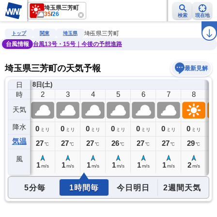
埼玉県三芳町
35
/
26
検索
現在地
雨雲レーダー
台風情報
地震情報
警報・注意報
2週間天気
ラ
埼玉県三芳町
トップ
関東
埼玉県
台風情報
台風13号・15号｜今後の予想進路
埼玉県三芳町の天気予報
最新見解
日
8日(土)
1
2
3
4
5
6
7
8
時
天気
降水
0
0
0
0
0
0
0
0
0
ミリ
ミリ
ミリ
ミリ
ミリ
ミリ
ミリ
ミリ
気温
27
27
27
27
26
27
27
29
3
℃
℃
℃
℃
℃
℃
℃
℃
風
2
1
1
1
1
1
1
2
2
m/s
m/s
m/s
m/s
m/s
m/s
m/s
m/s
5分毎
1時間毎
今日明日
2週間天気