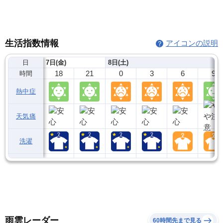
生活指数情報
アイコンの説明
日
7日(金)
8日(土)
18
21
0
3
6
9
時間
熱中症
天気痛
洗濯
雨雲レーダー
60時間先まで見る