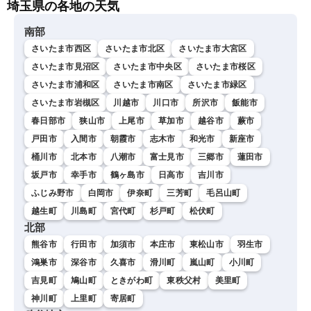
埼玉県の各地の天気
南部
さいたま市西区
さいたま市北区
さいたま市大宮区
さいたま市見沼区
さいたま市中央区
さいたま市桜区
さいたま市浦和区
さいたま市南区
さいたま市緑区
さいたま市岩槻区
川越市
川口市
所沢市
飯能市
春日部市
狭山市
上尾市
草加市
越谷市
蕨市
戸田市
入間市
朝霞市
志木市
和光市
新座市
桶川市
北本市
八潮市
富士見市
三郷市
蓮田市
坂戸市
幸手市
鶴ヶ島市
日高市
吉川市
ふじみ野市
白岡市
伊奈町
三芳町
毛呂山町
越生町
川島町
宮代町
杉戸町
松伏町
北部
熊谷市
行田市
加須市
本庄市
東松山市
羽生市
鴻巣市
深谷市
久喜市
滑川町
嵐山町
小川町
吉見町
鳩山町
ときがわ町
東秩父村
美里町
神川町
上里町
寄居町