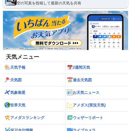
空の写真を投稿して最新の天気を共有
天気メニュー
天気予報
2週間天気
天気図
過去天気図
気象衛星
お天気ニュース
世界天気
アメダス(実況天気)
アメダスランキング
ウェザーリポート
河川水位情報
ライブカメラ