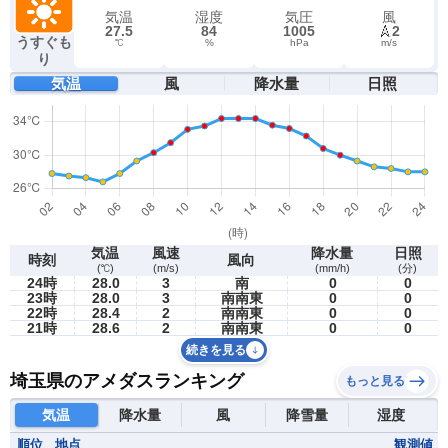
気温
湿度
気圧
風
27.5
84
1005
2
うすぐも
℃
%
hPa
m/s
り
気温
風
降水量
日照
気温
風速
降水量
日照
時刻
風向
(℃)
(m/s)
(mm/h)
(分)
24時
28.0
3
南
0
0
23時
28.0
3
南南東
0
0
22時
28.4
2
南南東
0
0
21時
28.6
2
南南東
0
0
続きを見る
埼玉県のアメダスランキング
もっと見る
気温
降水量
風
降雪量
湿度
順位
地点
観測値