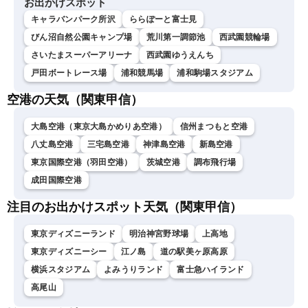
お出かけスポット
キャラバンパーク所沢
ららぽーと富士見
びん沼自然公園キャンプ場
荒川第一調節池
西武園競輪場
さいたまスーパーアリーナ
西武園ゆうえんち
戸田ボートレース場
浦和競馬場
浦和駒場スタジアム
空港の天気（関東甲信）
大島空港（東京大島かめりあ空港）
信州まつもと空港
八丈島空港
三宅島空港
神津島空港
新島空港
東京国際空港（羽田空港）
茨城空港
調布飛行場
成田国際空港
注目のお出かけスポット天気（関東甲信）
東京ディズニーランド
明治神宮野球場
上高地
東京ディズニーシー
江ノ島
道の駅美ヶ原高原
横浜スタジアム
よみうりランド
富士急ハイランド
高尾山