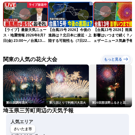
ライブ放送中
【ライブ】最新天気ニュー
【台風15号 2026】今後の
【台風13号 2026】雨風
ス・地震情報 2026年8月7
進路は？北日本に接近・上
影響はいつまで続く？／
日(金) 23:00〜／台風13号
陸する可能性も（7日22時
ェザーニュース気象予報
の影響長引く 〈ウェザーニ
情報）
解説（7日22時情報）
ュースLiVE・川畑玲〉
関東の人気の花火大会
もっと見る
第41回調布花火
第71回とりで利根川大花火
第20回那須野ふるさと花火大会
埼玉県三芳町周辺の天気予報
人気エリア
さいたま市