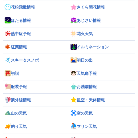
花粉飛散情報
さくら開花情報
ほたる情報
あじさい情報
熱中症予報
花火天気
紅葉情報
イルミネーション
スキー＆スノボ
初日の出
初詣
天気痛予報
服装予報
お洗濯情報
紫外線情報
星空・天体情報
山の天気
空の天気
釣り天気
マリン天気