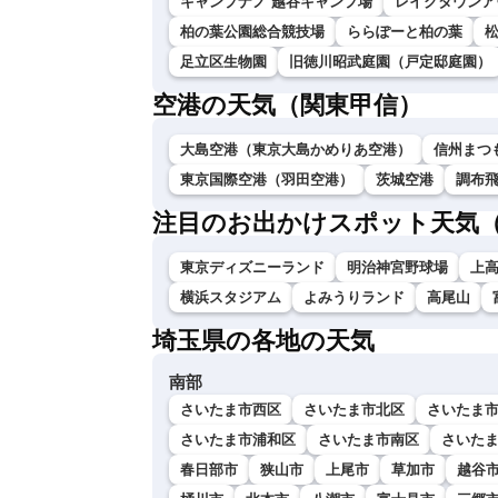
キャンプナノ 越谷キャンプ場
レイクタウンア
柏の葉公園総合競技場
ららぽーと柏の葉
足立区生物園
旧徳川昭武庭園（戸定邸庭園）
空港の天気（関東甲信）
大島空港（東京大島かめりあ空港）
信州まつ
東京国際空港（羽田空港）
茨城空港
調布
注目のお出かけスポット天気
東京ディズニーランド
明治神宮野球場
上
横浜スタジアム
よみうりランド
高尾山
埼玉県の各地の天気
南部
さいたま市西区
さいたま市北区
さいたま
さいたま市浦和区
さいたま市南区
さいた
春日部市
狭山市
上尾市
草加市
越谷