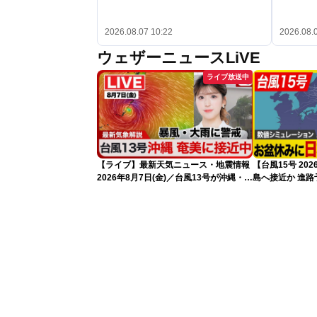
2026.08.07 10:22
2026.08.
ウェザーニュースLiVE
ライブ放送中
【ライブ】最新天気ニュース・地震情報
【台風15号 2
2026年8月7日(金)／台風13号が沖縄・奄
島へ接近か 進
美に最接近へ 令和8年熊本地震情報
（7日13時更新
〈ウェザーニュースLiVEアフタヌーン・
小林李衣奈／内藤邦裕〉