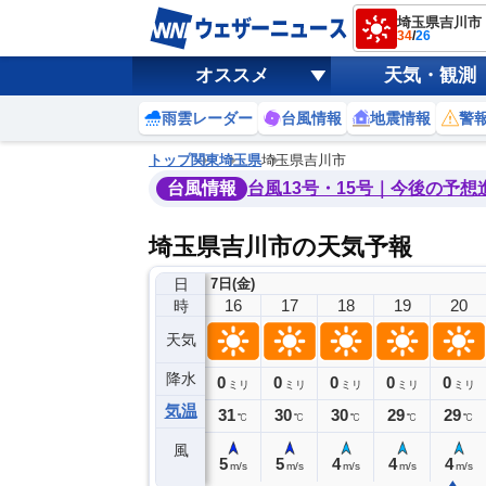
埼玉県吉川市
34
/
26
オススメ
天気・観測
雨雲レーダー
台風情報
地震情報
警
トップ
関東
埼玉県
埼玉県吉川市
台風情報
台風13号・15号｜今後の予想
埼玉県吉川市の天気予報
日
7日(金)
12
13
14
15
16
17
18
19
20
時
天気
降水
0
0
0
0
0
0
0
0
ミリ
ミリ
ミリ
ミリ
ミリ
ミリ
ミリ
ミリ
ミリ
気温
34
34
33
32
31
30
30
29
29
℃
℃
℃
℃
℃
℃
℃
℃
℃
風
2
3
6
6
5
5
4
4
4
m/s
m/s
m/s
m/s
m/s
m/s
m/s
m/s
m/s