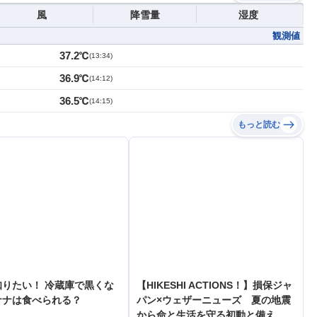
風
降雪量
湿度
観測値
37.2℃
(
13:34
)
36.9℃
(
14:12
)
36.5℃
(
14:15
)
もっと読む
知りたい！ 冷蔵庫で黒くな
【HIKESHI ACTIONS！】損保ジャ
ナナは食べられる？
パン×ウェザーニューズ 夏の地震
から命と生活を守る初動と備え