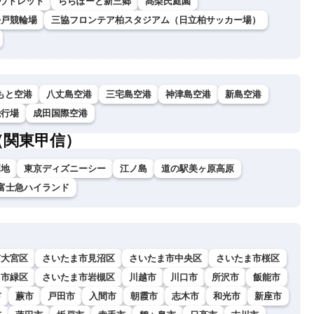
ウトレット
ららぽーと新三郷
髙梨氏庭園
松戸競輪場
三協フロンテア柏スタジアム（日立柏サッカー場）
もと空港
八丈島空港
三宅島空港
神津島空港
新島空港
飛行場
成田国際空港
（関東甲信）
高地
東京ディズニーシー
江ノ島
道の駅美ヶ原高原
富士急ハイランド
市大宮区
さいたま市見沼区
さいたま市中央区
さいたま市桜区
ま市緑区
さいたま市岩槻区
川越市
川口市
所沢市
飯能市
市
蕨市
戸田市
入間市
朝霞市
志木市
和光市
新座市