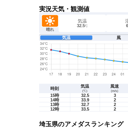
実況天気・観測値
気温
32.5
℃
晴れ
気温
風
気温
風速
時刻
(℃)
(m/s)
15時
32.5
3
14時
33.9
2
13時
32.7
2
12時
33.5
2
埼玉県のアメダスランキング