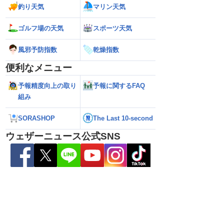
釣り天気
マリン天気
ゴルフ場の天気
スポーツ天気
風邪予防指数
乾燥指数
便利なメニュー
予報精度向上の取り
予報に関するFAQ
組み
26年】台風の目に入る直
【台風13号 2026】大型で強い台風13号
【台風13号 202
SORASHOP
The Last 10-second
瞬間風速42.2m/s観
が沖縄・奄美に最接近 暴風や大雨警戒
県への影響は？（7
烈な暴風になるおそれ
（7日10時現在）
ウェザーニュース公式SNS