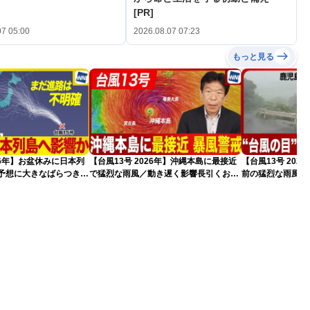
[PR]
07 05:00
2026.08.07 07:23
もっと見る
026年】お盆休みに日本列
【台風13号 2026年】沖縄本島に最接近
【台風13号 20
路予想に大きなばらつき
で猛烈な雨風／動き遅く影響長引くおそ
前の猛烈な雨風 最大
）
れ（7日13時更新）
測 吹き返しも猛
（7日11時更新）