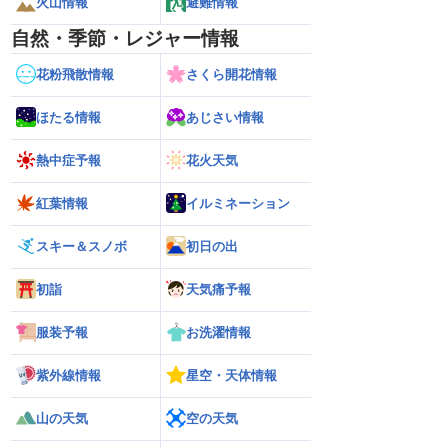
火山情報
避難情報
自然・季節・レジャー情報
花粉飛散情報
さくら開花情報
ほたる情報
あじさい情報
熱中症予報
花火天気
紅葉情報
イルミネーション
スキー＆スノボ
初日の出
初詣
天気痛予報
服装予報
お洗濯情報
紫外線情報
星空・天体情報
山の天気
空の天気