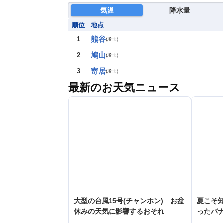
気温
降水量
順位
地点
熊谷
1
(
埼玉
)
鳩山
2
(
埼玉
)
寄居
3
(
埼玉
)
最新のお天気ニュース
大型の台風15号(チャンホン) お盆
夏こそ
休みの天気に影響するおそれ
ったバ