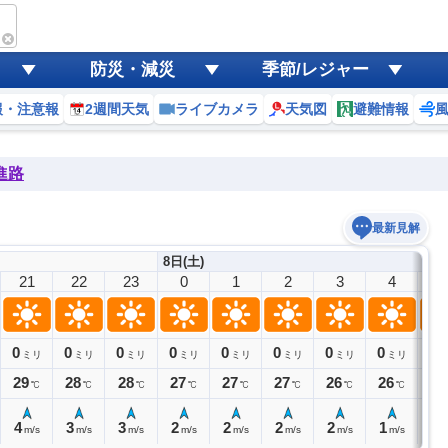
防災・減災
季節/レジャー
報・注意報
2週間天気
ライブカメラ
天気図
避難情報
進路
最新見解
8日(土)
21
22
23
0
1
2
3
4
5
0
0
0
0
0
0
0
0
0
ミリ
ミリ
ミリ
ミリ
ミリ
ミリ
ミリ
ミリ
29
28
28
27
27
27
26
26
26
℃
℃
℃
℃
℃
℃
℃
℃
4
3
3
2
2
2
2
1
1
m/s
m/s
m/s
m/s
m/s
m/s
m/s
m/s
m