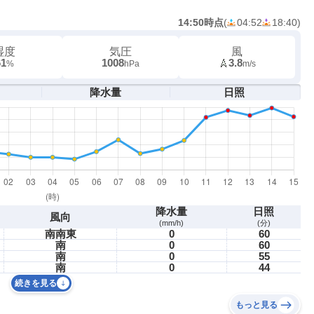
14:50時点
(
04:52
18:40
)
湿度
気圧
風
61
1008
3.8
%
hPa
m/s
降水量
日照
降水量
日照
風向
(mm/h)
(分)
南南東
0
60
南
0
60
南
0
55
南
0
44
続きを見る
もっと見る