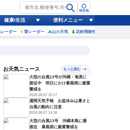
現在地
健康/生活
便利メニュー
風レーダー
雷レーダー
山の天気
花粉飛散情報
世界天気
お天気ニュース
もっと読む
大型の台風13号が沖縄・奄美に
6
7
8
9
10
11
12
13
接近中 明日にかけ暴風雨に厳重
警戒を
2026.08.07 10:17
週間天気予報 お盆休みは暑さと
0
0
0
0
0
0
0
0
ミリ
ミリ
ミリ
ミリ
ミリ
ミリ
ミリ
ミリ
ミリ
台風の動向に注意
26
27
29
30
31
32
33
34
℃
℃
℃
℃
℃
℃
℃
℃
℃
2026.08.07 14:30
大型の台風13号 沖縄本島に最
2
2
2
2
2
2
3
3
/s
m/s
m/s
m/s
m/s
m/s
m/s
m/s
m/s
接近 暴風雨に厳重警戒を