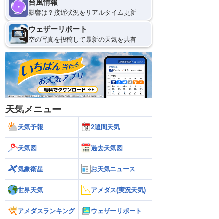
台風情報
影響は？接近状況をリアルタイム更新
ウェザーリポート
空の写真を投稿して最新の天気を共有
天気メニュー
天気予報
2週間天気
天気図
過去天気図
気象衛星
お天気ニュース
世界天気
アメダス(実況天気)
アメダスランキング
ウェザーリポート