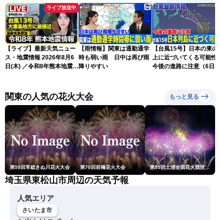
ライブ放送中
【ライブ】最新天気ニュー
【雨情報】関東は通勤通学
【台風15号】日本の東の
ス・地震情報 2026年8月6
時も弱い雨 日中は再び雨
上に近づいてくる可能
日(木) ／令和8年熊本地震情
降りやすい
今後の進路に注意（6日3
報／台風13号が大東島地方
更新）
に最接近 沖縄は荒天警戒
〈ウェザーニュースLiVEサ
関東の人気の花火大会
もっと見る
ンシャイン・松本真央／山
口剛央〉
第59回常総きぬ川花火大会
第70回前橋花火大会
第95回土浦全国花火競技大会
埼玉県東松山市周辺の天気予報
人気エリア
さいたま市