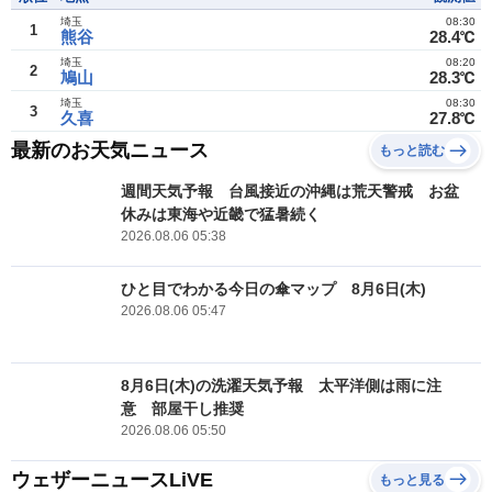
埼玉
08:30
1
熊谷
28.4℃
埼玉
08:20
2
鳩山
28.3℃
埼玉
08:30
3
久喜
27.8℃
最新のお天気ニュース
もっと読む
週間天気予報 台風接近の沖縄は荒天警戒 お盆
休みは東海や近畿で猛暑続く
2026.08.06 05:38
ひと目でわかる今日の傘マップ 8月6日(木)
2026.08.06 05:47
8月6日(木)の洗濯天気予報 太平洋側は雨に注
意 部屋干し推奨
2026.08.06 05:50
ウェザーニュースLiVE
もっと見る