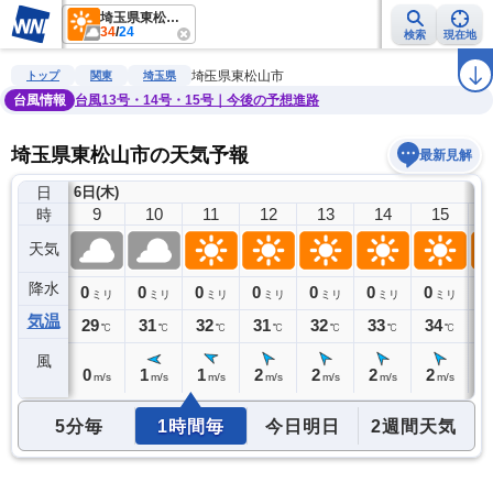
埼玉県東松山市
34
/
24
検索
現在地
雨雲レーダー
台風情報
地震情報
警報・注意報
2週間天気
ラ
埼玉県東松山市
トップ
関東
埼玉県
台風情報
台風13号・14号・15号｜今後の予想進路
埼玉県東松山市の天気予報
最新見解
日
6日(木)
8
9
10
11
12
13
14
15
時
天気
降水
0
0
0
0
0
0
0
0
0
ミリ
ミリ
ミリ
ミリ
ミリ
ミリ
ミリ
ミリ
気温
28
29
31
32
31
32
33
34
3
℃
℃
℃
℃
℃
℃
℃
℃
風
0
0
1
1
2
2
2
2
2
m/s
m/s
m/s
m/s
m/s
m/s
m/s
m/s
5分毎
1時間毎
今日明日
2週間天気