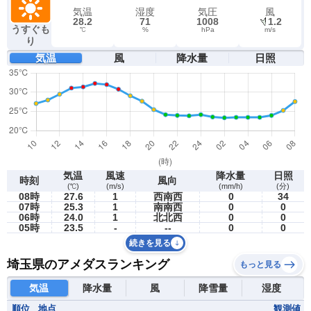
気温
湿度
気圧
風
28.2
71
1008
1.2
うすぐも
℃
%
hPa
m/s
り
気温
風
降水量
日照
気温
風速
降水量
日照
時刻
風向
(℃)
(m/s)
(mm/h)
(分)
08時
27.6
1
西南西
0
34
07時
25.3
1
南南西
0
0
06時
24.0
1
北北西
0
0
05時
23.5
-
--
0
0
続きを見る
埼玉県のアメダスランキング
もっと見る
気温
降水量
風
降雪量
湿度
順位
地点
観測値