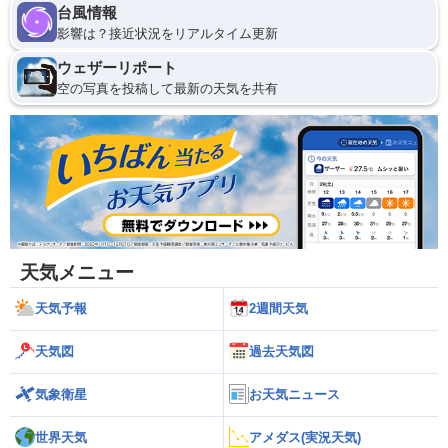
台風情報
影響は？接近状況をリアルタイム更新
ウェザーリポート
空の写真を投稿して最新の天気を共有
天気メニュー
天気予報
2週間天気
天気図
過去天気図
気象衛星
お天気ニュース
世界天気
アメダス(実況天気)