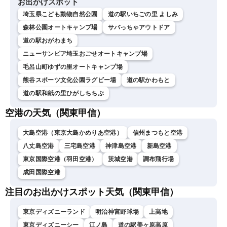
お出かけスポット
埼玉県こども動物自然公園
道の駅いちごの里 よしみ
森林公園オートキャンプ場
サバっちゃアウトドア
道の駅おがわまち
ニューサンピア埼玉おごせオートキャンプ場
毛呂山町ゆずの里オートキャンプ場
熊谷スポーツ文化公園ラグビー場
道の駅かわもと
道の駅和紙の里ひがしちちぶ
空港の天気（関東甲信）
大島空港（東京大島かめりあ空港）
信州まつもと空港
八丈島空港
三宅島空港
神津島空港
新島空港
東京国際空港（羽田空港）
茨城空港
調布飛行場
成田国際空港
注目のお出かけスポット天気（関東甲信）
東京ディズニーランド
明治神宮野球場
上高地
東京ディズニーシー
江ノ島
道の駅美ヶ原高原