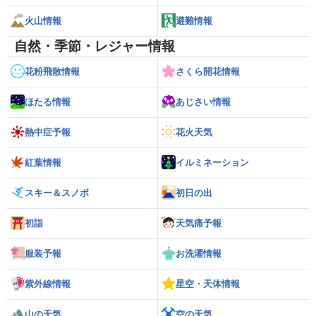
火山情報
避難情報
自然・季節・レジャー情報
花粉飛散情報
さくら開花情報
ほたる情報
あじさい情報
熱中症予報
花火天気
紅葉情報
イルミネーション
スキー＆スノボ
初日の出
初詣
天気痛予報
服装予報
お洗濯情報
紫外線情報
星空・天体情報
山の天気
空の天気