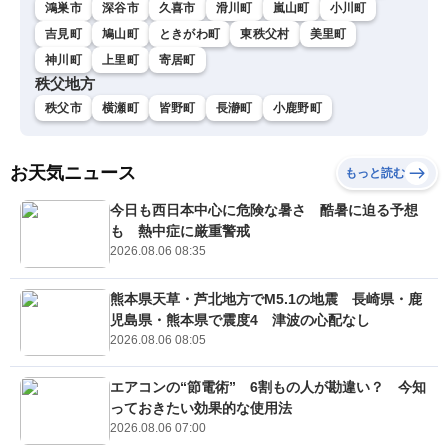
鴻巣市
深谷市
久喜市
滑川町
嵐山町
小川町
吉見町
鳩山町
ときがわ町
東秩父村
美里町
神川町
上里町
寄居町
秩父地方
秩父市
横瀬町
皆野町
長瀞町
小鹿野町
お天気ニュース
もっと読む
今日も西日本中心に危険な暑さ 酷暑に迫る予想
も 熱中症に厳重警戒
2026.08.06 08:35
熊本県天草・芦北地方でM5.1の地震 長崎県・鹿
児島県・熊本県で震度4 津波の心配なし
2026.08.06 08:05
エアコンの“節電術” 6割もの人が勘違い？ 今知
っておきたい効果的な使用法
2026.08.06 07:00