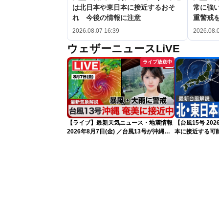
は北日本や東日本に接近するおそ
常に強
れ 今後の情報に注意
重警戒
2026.08.07 16:39
2026.08.
ウェザーニュースLiVE
ライブ放送中
【ライブ】最新天気ニュース・地震情報
【台風15号 2
2026年8月7日(金) ／台風13号が沖縄・
本に接近する可
奄美に最接近へ 令和8年熊本地震情報
気象予報士解説（
〈ウェザーニュースLiVEイブニング・小
川千奈／内藤邦裕〉