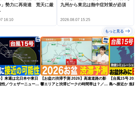
い」勢力に再発達 荒天に厳
九州から東北は熱中症対策が必須
を
07 16:10
2026.08.07 15:25
もっと見る
026】来週は北日本や東日
【お盆の渋滞予測 2026】高速道路の影
【台風15号 20
能性／ウェザーニュース
響エリアと渋滞ピークの時間帯は？／
島へ接近か 進路
7日16時更新）
NEXCO中日本情報
（7日13時更新）