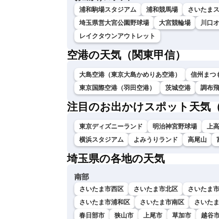
浦和駒場スタジアム
浦和競馬場
さいたま
埼玉県営大宮公園野球場
大宮競輪場
川口
レイクタウンアウトレット
空港の天気（関東甲信）
大島空港（東京大島かめりあ空港）
信州まつ
東京国際空港（羽田空港）
茨城空港
調布
注目のお出かけスポット天気
東京ディズニーランド
明治神宮野球場
上
横浜スタジアム
よみうりランド
高尾山
埼玉県の各地の天気
南部
さいたま市西区
さいたま市北区
さいたま
さいたま市浦和区
さいたま市南区
さいた
春日部市
狭山市
上尾市
草加市
越谷