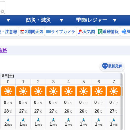
防災・減災
季節/レジャー
報・注意報
2週間天気
ライブカメラ
天気図
避難情報
進路
最新見解
8日(土)
0
1
2
3
4
5
6
7
8
0
0
0
0
0
0
0
0
0
ミリ
ミリ
ミリ
ミリ
ミリ
ミリ
ミリ
ミリ
28
27
27
27
26
26
26
27
29
℃
℃
℃
℃
℃
℃
℃
℃
2
1
1
1
1
1
1
1
2
m/s
m/s
m/s
m/s
m/s
m/s
m/s
m/s
m