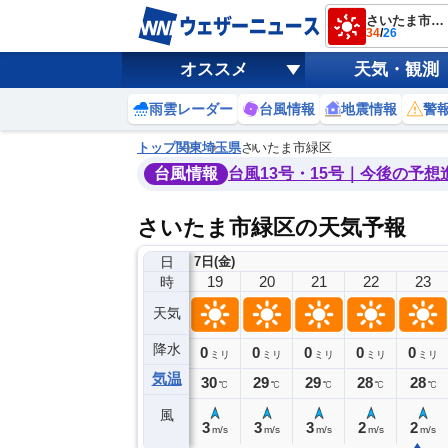
さいたま市緑区
34
/
26
オススメ
天気・観測
雨雲レーダー
台風情報
地震情報
警
トップ
関東
埼玉県
さいたま市緑区
台風情報
台風13号・15号｜今後の予想
さいたま市緑区の天気予報
日
7日(金)
15
16
17
18
19
20
21
22
23
時
天気
降水
0
0
0
0
0
0
0
0
ミリ
ミリ
ミリ
ミリ
ミリ
ミリ
ミリ
ミリ
ミリ
気温
33
32
31
31
30
29
29
28
28
℃
℃
℃
℃
℃
℃
℃
℃
℃
風
2
2
2
4
3
3
3
2
2
m/s
m/s
m/s
m/s
m/s
m/s
m/s
m/s
m/s