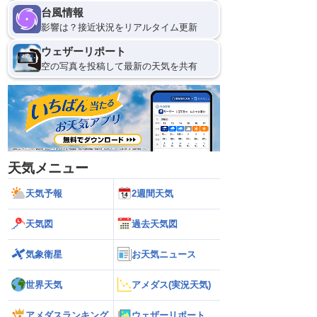
台風情報
影響は？接近状況をリアルタイム更新
ウェザーリポート
空の写真を投稿して最新の天気を共有
天気メニュー
天気予報
2週間天気
天気図
過去天気図
気象衛星
お天気ニュース
世界天気
アメダス(実況天気)
アメダスランキング
ウェザーリポート