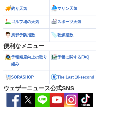
釣り天気
マリン天気
ゴルフ場の天気
スポーツ天気
風邪予防指数
乾燥指数
便利なメニュー
予報精度向上の取り
予報に関するFAQ
組み
SORASHOP
The Last 10-second
26年】お盆休みに日本列
【台風13号 2026年】沖縄本島に最接近
【台風13号 202
予想に大きなばらつき
で猛烈な雨風／動き遅く影響長引くおそ
前の猛烈な雨風 最大
ウェザーニュース公式SNS
れ（7日13時更新）
測 吹き返しも猛
（7日11時更新）