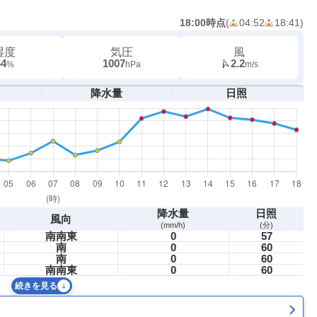
18:00時点
(
04:52
18:41
)
湿度
気圧
風
64
1007
2.2
%
hPa
m/s
降水量
日照
降水量
日照
風向
(mm/h)
(分)
南南東
0
57
南
0
60
南
0
60
南南東
0
60
続きを見る