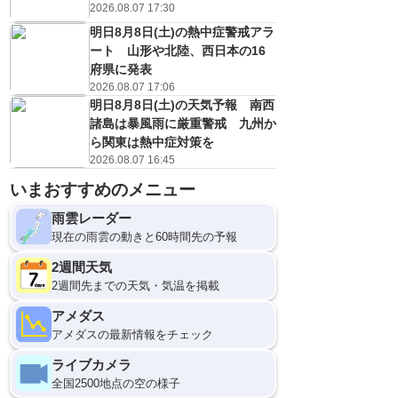
2026.08.07 17:30
明日8月8日(土)の熱中症警戒アラ
ート 山形や北陸、西日本の16
府県に発表
2026.08.07 17:06
明日8月8日(土)の天気予報 南西
諸島は暴風雨に厳重警戒 九州か
ら関東は熱中症対策を
2026.08.07 16:45
いまおすすめのメニュー
9日(日)
21
0
雨雲レーダー
現在の雨雲の動きと60時間先の予報
2週間天気
2週間先までの天気・気温を掲載
アメダス
アメダスの最新情報をチェック
ライブカメラ
全国2500地点の空の様子