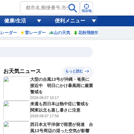
現在地
健康/生活
便利メニュー
風レーダー
雷レーダー
山の天気
花粉飛散情報
世界天気
お天気ニュース
もっと読む
大型の台風13号が沖縄・奄美に
9
10
11
12
13
14
15
16
接近中 明日にかけ暴風雨に厳重
警戒を
2026.08.07 10:17
来週も西日本は熱中症に警戒を
0
0
0
0
0
0
0
0
ミリ
ミリ
ミリ
ミリ
ミリ
ミリ
ミリ
ミリ
ミリ
関東以北も蒸し暑さに注意
30
31
32
33
34
35
34
33
℃
℃
℃
℃
℃
℃
℃
℃
℃
2026.08.07 17:50
西日本太平洋側で雨雲が発達 台
2
2
2
3
3
4
4
4
/s
m/s
m/s
m/s
m/s
m/s
m/s
m/s
m/s
風13号周辺の湿った空気が影響