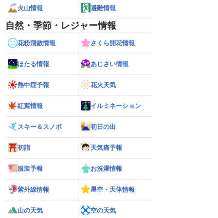
火山情報
避難情報
自然・季節・レジャー情報
花粉飛散情報
さくら開花情報
ほたる情報
あじさい情報
熱中症予報
花火天気
紅葉情報
イルミネーション
スキー＆スノボ
初日の出
初詣
天気痛予報
服装予報
お洗濯情報
紫外線情報
星空・天体情報
山の天気
空の天気