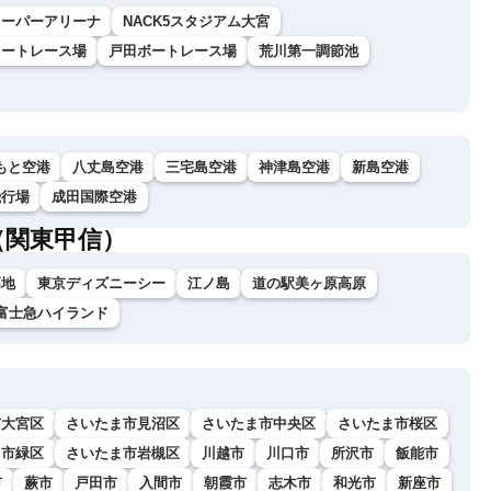
スーパーアリーナ
NACK5スタジアム大宮
オートレース場
戸田ボートレース場
荒川第一調節池
もと空港
八丈島空港
三宅島空港
神津島空港
新島空港
飛行場
成田国際空港
（関東甲信）
高地
東京ディズニーシー
江ノ島
道の駅美ヶ原高原
富士急ハイランド
市大宮区
さいたま市見沼区
さいたま市中央区
さいたま市桜区
ま市緑区
さいたま市岩槻区
川越市
川口市
所沢市
飯能市
市
蕨市
戸田市
入間市
朝霞市
志木市
和光市
新座市