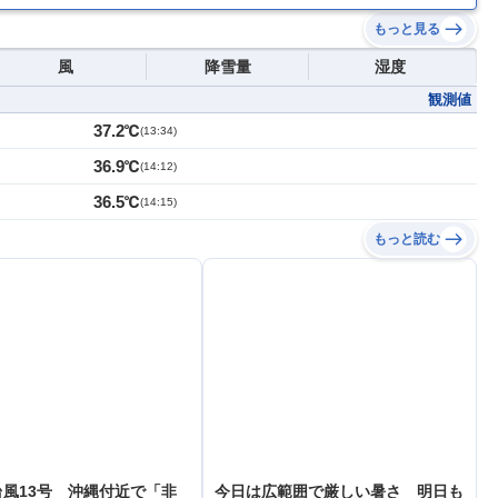
もっと見る
風
降雪量
湿度
観測値
37.2℃
(
13:34
)
36.9℃
(
14:12
)
36.5℃
(
14:15
)
もっと読む
風13号 沖縄付近で「非
今日は広範囲で厳しい暑さ 明日も