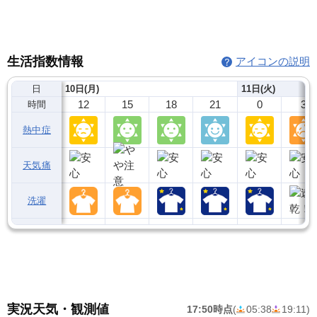
生活指数情報
アイコンの説明
日
10日(月)
11日(火)
12
15
18
21
0
3
時間
熱中症
天気痛
洗濯
実況天気・観測値
17:50時点
(
05:38
19:11
)