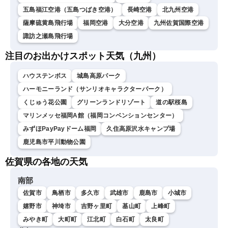
五島福江空港（五島つばき空港）
長崎空港
北九州空港
薩摩硫黄島飛行場
福岡空港
大分空港
九州佐賀国際空港
諏訪之瀬島飛行場
注目のお出かけスポット天気（九州）
ハウステンボス
城島高原パーク
ハーモニーランド（サンリオキャラクターパーク）
くじゅう花公園
グリーンランドリゾート
道の駅桜島
マリンメッセ福岡A館（福岡コンベンションセンター）
みずほPayPayドーム福岡
久住高原沢水キャンプ場
鹿児島市平川動物公園
佐賀県の各地の天気
南部
佐賀市
鳥栖市
多久市
武雄市
鹿島市
小城市
嬉野市
神埼市
吉野ヶ里町
基山町
上峰町
みやき町
大町町
江北町
白石町
太良町