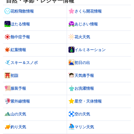
自然・季節・レジャー情報
花粉飛散情報
さくら開花情報
ほたる情報
あじさい情報
熱中症予報
花火天気
紅葉情報
イルミネーション
スキー＆スノボ
初日の出
初詣
天気痛予報
服装予報
お洗濯情報
紫外線情報
星空・天体情報
山の天気
空の天気
釣り天気
マリン天気