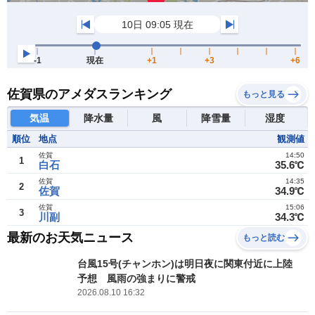
佐賀県のアメダスランキング
もっと見る
気温
降水量
風
降雪量
湿度
順位
地点
観測値
佐賀
14:50
1
白石
35.6℃
佐賀
14:35
2
佐賀
34.9℃
佐賀
15:06
3
川副
34.3℃
最新のお天気ニュース
もっと読む
台風15号(チャンホン)は明日夜に関東付近に上陸
予想 風雨の強まりに警戒
2026.08.10 16:32