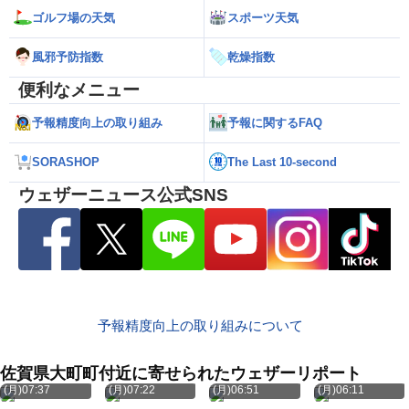
ゴルフ場の天気
スポーツ天気
風邪予防指数
乾燥指数
便利なメニュー
予報精度向上の取り組み
予報に関するFAQ
SORASHOP
The Last 10-second
ウェザーニュース公式SNS
予報精度向上の取り組みについて
佐賀県大町町付近に寄せられたウェザーリポート
8月10日
8月10日
8月10日
8月10日
(月)07:37
(月)07:22
(月)06:51
(月)06:11
8月10日
8月10日
8月10日
8月10日