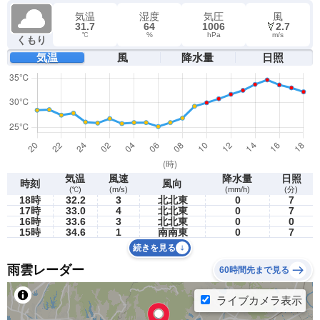
気温
湿度
気圧
風
31.7
64
1006
2.7
℃
%
hPa
m/s
くもり
気温
風
降水量
日照
気温
風速
降水量
日照
時刻
風向
(℃)
(m/s)
(mm/h)
(分)
18時
32.2
3
北北東
0
7
17時
33.0
4
北北東
0
7
16時
33.6
3
北北東
0
0
15時
34.6
1
南南東
0
7
続きを見る
雨雲レーダー
60時間先まで見る