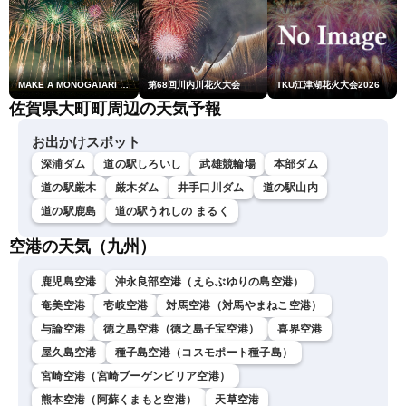
MAKE A MONOGATARI 2026
第68回川内川花火大会
TKU江津湖花火大会2026
佐賀県大町町周辺の天気予報
お出かけスポット
深浦ダム
道の駅しろいし
武雄競輪場
本部ダム
道の駅厳木
厳木ダム
井手口川ダム
道の駅山内
道の駅鹿島
道の駅うれしの まるく
空港の天気（九州）
鹿児島空港
沖永良部空港（えらぶゆりの島空港）
奄美空港
壱岐空港
対馬空港（対馬やまねこ空港）
与論空港
徳之島空港（徳之島子宝空港）
喜界空港
屋久島空港
種子島空港（コスモポート種子島）
宮崎空港（宮崎ブーゲンビリア空港）
熊本空港（阿蘇くまもと空港）
天草空港