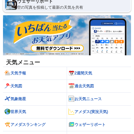
ウェザーリポート
空の写真を投稿して最新の天気を共有
天気メニュー
天気予報
2週間天気
天気図
過去天気図
気象衛星
お天気ニュース
世界天気
アメダス(実況天気)
アメダスランキング
ウェザーリポート