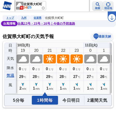
佐賀県大町町
34
/
25
検索
現在地
雨雲レーダー
台風情報
地震情報
警報・注意報
2週間天気
ラ
佐賀県大町町
トップ
九州
佐賀県
台風情報
台風13号・15号・16号｜今後の予想進路
佐賀県大町町の天気予報
最新見解
日
10日(月)
11日(火)
18
19
20
21
22
23
0
1
時
天気
降水
0
0
0
0
0
0
0
0
0
ミリ
ミリ
ミリ
ミリ
ミリ
ミリ
ミリ
ミリ
気温
30
29
28
29
28
27
27
26
2
℃
℃
℃
℃
℃
℃
℃
℃
風
2
2
1
1
1
1
1
1
1
m/s
m/s
m/s
m/s
m/s
m/s
m/s
m/s
5分毎
1時間毎
今日明日
2週間天気