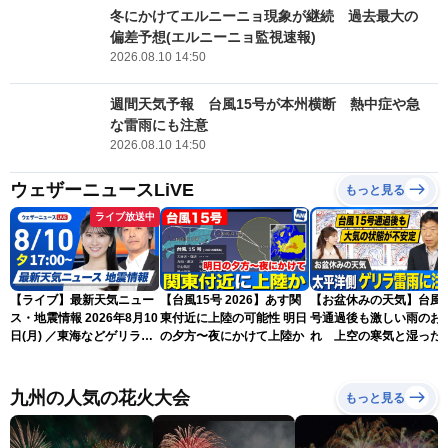
冬にかけてエルニーニョ現象が継続 過去最大の
偏差予想(エルニーニョ監視速報)
2026.08.10 14:50
週間天気予報 台風15号が本州横断 熱中症や急
な雷雨にも注意
2026.08.10 14:50
ウェザーニュースLiVE
もっと見る
ライブ放送中
【ライブ】最新天気ニュー
【台風15号 2026】あす関
【お盆休みの天気】台風1
ス・地震情報 2026年8月10
東付近に上陸の可能性 明日
号通過後も激しい雨のお
日(月) ／東海などゲリラ雷
の夕方〜夜にかけて上陸か
れ 上空の寒気と湿った
雨に注意 東北や関東は早め
気でゲリラ雷雨に注意
の台風対策を〈ウェザーニ
ュースLiVEイブニング・駒
九州の人気の花火大会
もっと見る
木結衣／宇野沢達也〉