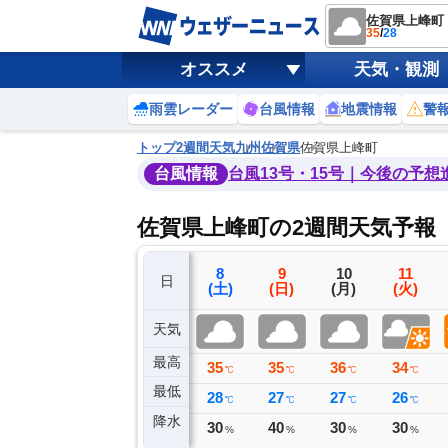
佐賀県上峰町
35
/
28
オススメ
天気・観測
雨雲レーダー
台風情報
地震情報
警
トップ
2週間天気
九州
佐賀県
佐賀県上峰町
台風情報
台風13号・15号｜今後の予想
佐賀県上峰町の2週間天気予報
5
6
7
8
9
10
11
日
(水)
(木)
(金)
(土)
(日)
(月)
(火)
天気
最高
37
38
36
35
35
36
34
℃
℃
℃
℃
℃
℃
℃
最低
28
27
29
28
27
27
26
℃
℃
℃
℃
℃
℃
℃
降水
0
0
0
30
40
30
30
ミリ
ミリ
ミリ
%
%
%
%