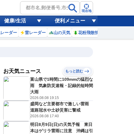
現在地
健康/生活
便利メニュー
風レーダー
雷レーダー
山の天気
花粉飛散情報
世界天気
お天気ニュース
もっと読む
19
20
21
22
富山県で1時間に109mmの猛烈な
(水)
(木)
(金)
(土)
予報の
雨 気象防災速報・記録的短時間
E
E
C
D
信頼度
高
大雨
A
2026.08.08 19:15
B
盛岡など主要都市で激しい雷雨
C
6
35
36
35
D
道路冠水や土砂災害に警戒
℃
℃
℃
℃
E
2026.08.08 17:40
7
28
28
27
低
℃
℃
℃
℃
？
明日8月9日(日)の天気予報 東日
0
40
10
20
%
%
%
%
本はゲリラ雷雨に注意 沖縄は引