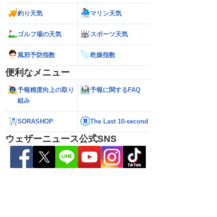
解説】通過後も影響長
【猛烈な雨と激しい雷雨】新潟は線状降
【お盆と台風15号
釣り天気
マリン天気
総雨量400mm超・高
水帯が発生のおそれも＜気象防災速報・
それ 接近後はゲリ
8.08 16:00）
記録的短時間大雨＞
ゴルフ場の天気
スポーツ天気
風邪予防指数
乾燥指数
便利なメニュー
予報精度向上の取り
予報に関するFAQ
組み
SORASHOP
The Last 10-second
ウェザーニュース公式SNS