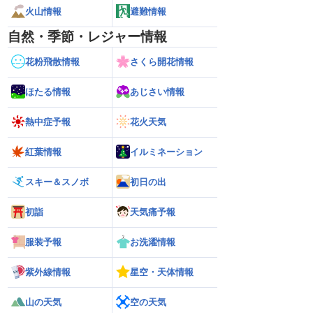
火山情報
避難情報
自然・季節・レジャー情報
花粉飛散情報
さくら開花情報
ほたる情報
あじさい情報
熱中症予報
花火天気
紅葉情報
イルミネーション
スキー＆スノボ
初日の出
初詣
天気痛予報
服装予報
お洗濯情報
紫外線情報
星空・天体情報
山の天気
空の天気