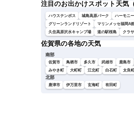
注目のお出かけスポット天気
ハウステンボス
城島高原パーク
ハーモニ
グリーンランドリゾート
マリンメッセ福岡A
久住高原沢水キャンプ場
道の駅桜島
クラ
佐賀県の各地の天気
南部
佐賀市
鳥栖市
多久市
武雄市
鹿島市
みやき町
大町町
江北町
白石町
太良
北部
唐津市
伊万里市
玄海町
有田町