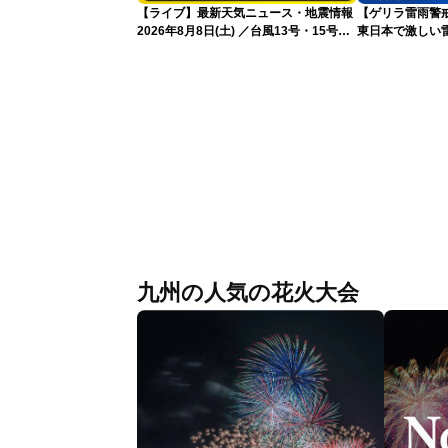
【ライブ】最新天気ニュース・地震情報
【ゲリラ雷雨警戒
2026年8月8日(土) ／台風13号・15号
東日本で激しい
ゲリラ雷雨最新見解 令和8年熊本地震
雨雲急発達の危
情報〈ウェザーニュースLiVEムーン・戸
北美月／芳野達郎〉
九州の人気の花火大会