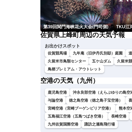
第39回関門海峡花火大会(門司側)
TKU江
佐賀県上峰町周辺の天気予報
お出かけスポット
佐賀競馬場
九年庵（旧伊丹氏別邸）庭園
久留米市鳥類センター
五ケ山ダム
久留米
鳥栖プレミアム・アウトレット
空港の天気（九州）
鹿児島空港
沖永良部空港（えらぶゆりの島空
与論空港
徳之島空港（徳之島子宝空港）
宮崎空港（宮崎ブーゲンビリア空港）
熊本空
五島福江空港（五島つばき空港）
長崎空港
九州佐賀国際空港
諏訪之瀬島飛行場