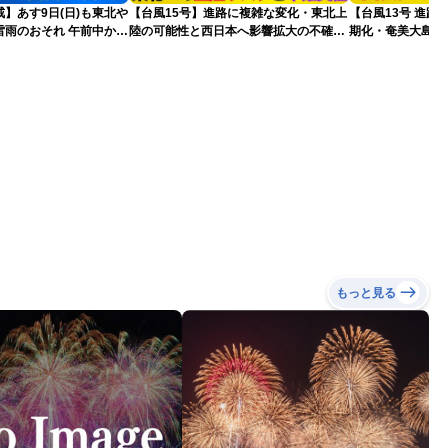
】あす9日(日)も東北や
【台風15号】進路に複雑な変化・東北上
【台風13号 進路
雷雨のおそれ 午前中から
陸の可能性と西日本へ影響拡大の不確実
期化・奄美大島で
険も
性
波に要警戒（2026.0
もっと見る