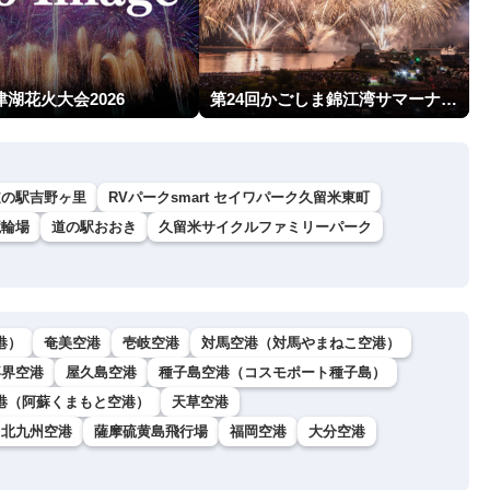
津湖花火大会2026
第24回かごしま錦江湾サマーナイト大花火大会
道の駅吉野ヶ里
RVパークsmart セイワパーク久留米東町
競輪場
道の駅おおき
久留米サイクルファミリーパーク
港）
奄美空港
壱岐空港
対馬空港（対馬やまねこ空港）
喜界空港
屋久島空港
種子島空港（コスモポート種子島）
港（阿蘇くまもと空港）
天草空港
北九州空港
薩摩硫黄島飛行場
福岡空港
大分空港