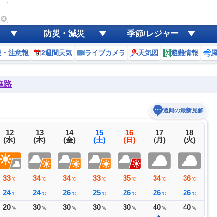
防災・減災
季節/レジャー
報・注意報
2週間天気
ライブカメラ
天気図
避難情報
進路
週間の最新見解
12
13
14
15
16
17
18
(水)
(木)
(金)
(土)
(日)
(月)
(火)
33
34
34
33
35
34
36
3
℃
℃
℃
℃
℃
℃
℃
24
24
26
25
26
26
26
2
℃
℃
℃
℃
℃
℃
℃
20
30
30
30
30
40
40
4
%
%
%
%
%
%
%