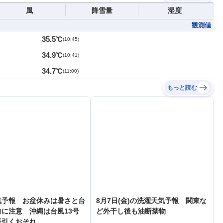
風
降雪量
湿度
観測値
35.5℃
(
10:45
)
34.9℃
(
10:41
)
34.7℃
(
11:00
)
もっと読む
気予報 お盆休みは暑さと台
8月7日(金)の洗濯天気予報 関東な
に注意 沖縄は台風13号
ど外干し後も油断禁物
長引くおそれ