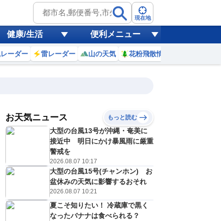
現在地
健康/生活
便利メニュー
風レーダー
雷レーダー
山の天気
花粉飛散情報
世界天気
お天気ニュース
もっと読む
大型の台風13号が沖縄・奄美に
2
3
4
5
6
7
8
9
接近中 明日にかけ暴風雨に厳重
警戒を
2026.08.07 10:17
大型の台風15号(チャンホン) お
0
0
0
0
0
0
0
0
ミリ
ミリ
ミリ
ミリ
ミリ
ミリ
ミリ
ミリ
ミリ
盆休みの天気に影響するおそれ
29
29
29
28
28
29
30
32
℃
℃
℃
℃
℃
℃
℃
℃
℃
2026.08.07 10:21
夏こそ知りたい！ 冷蔵庫で黒く
3
3
3
3
3
3
4
4
/s
m/s
m/s
m/s
m/s
m/s
m/s
m/s
m/s
なったバナナは食べられる？