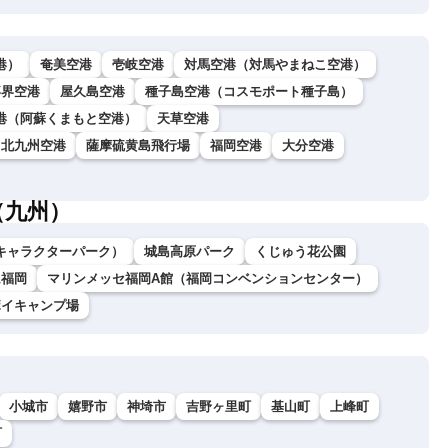
港）
奄美空港
壱岐空港
対馬空港（対馬やまねこ空港）
喜界空港
屋久島空港
種子島空港（コスモポート種子島）
港（阿蘇くまもと空港）
天草空港
北九州空港
薩摩硫黄島飛行場
福岡空港
大分空港
（九州）
キャラクターパーク）
城島高原パーク
くじゅう花公園
ム福岡
マリンメッセ福岡A館（福岡コンベンションセンター）
ボイキャンプ場
小城市
嬉野市
神埼市
吉野ヶ里町
基山町
上峰町
町