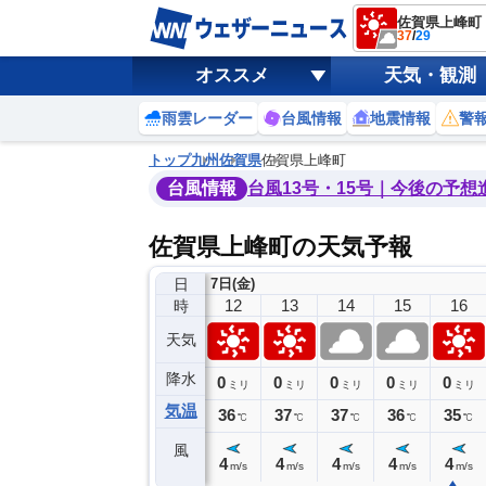
佐賀県上峰町
37
/
29
オススメ
天気・観測
雨雲レーダー
台風情報
地震情報
警
トップ
九州
佐賀県
佐賀県上峰町
台風情報
台風13号・15号｜今後の予想
佐賀県上峰町の天気予報
日
7日(金)
8
9
10
11
12
13
14
15
16
時
天気
降水
0
0
0
0
0
0
0
0
ミリ
ミリ
ミリ
ミリ
ミリ
ミリ
ミリ
ミリ
ミリ
気温
31
32
32
35
36
37
37
36
35
℃
℃
℃
℃
℃
℃
℃
℃
℃
風
7
8
4
4
4
4
4
4
4
m/s
m/s
m/s
m/s
m/s
m/s
m/s
m/s
m/s