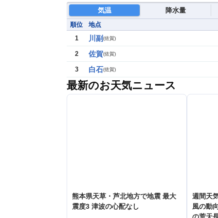
気温
降水量
順位
地点
川副
1
(
佐賀
)
佐賀
2
(
佐賀
)
白石
3
(
佐賀
)
最新のお天気ニュース
熊本県天草・芦北地方で地震 最大
週間天
震度3 津波の心配なし
風の動向
の荒天