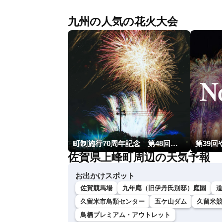
九州の人気の花火大会
町制施行70周年記念 第48回南種子町ロケット祭
第39
佐賀県上峰町周辺の天気予報
お出かけスポット
佐賀競馬場
九年庵（旧伊丹氏別邸）庭園
久留米市鳥類センター
五ケ山ダム
久留米
鳥栖プレミアム・アウトレット