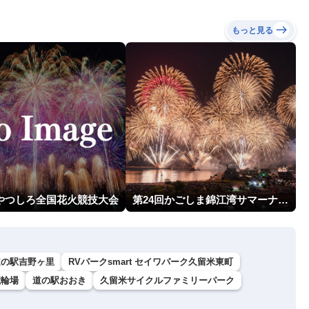
もっと見る
回やつしろ全国花火競技大会
第24回かごしま錦江湾サマーナイト大花火大会
道の駅吉野ヶ里
RVパークsmart セイワパーク久留米東町
競輪場
道の駅おおき
久留米サイクルファミリーパーク