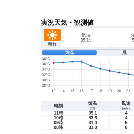
実況天気・観測値
気温
35.1
℃
晴れ
気温
風
気温
風速
時刻
(℃)
(m/s)
11時
35.1
4
10時
33.6
4
09時
31.4
5
08時
31.0
6