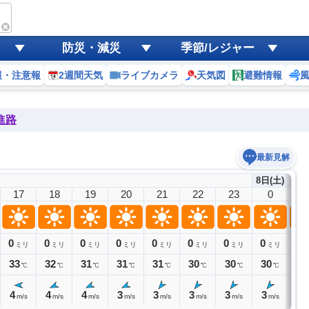
防災・減災
季節/レジャー
報・注意報
2週間天気
ライブカメラ
天気図
避難情報
進路
最新見解
8日(土)
17
18
19
20
21
22
23
0
1
0
0
0
0
0
0
0
0
0
ミリ
ミリ
ミリ
ミリ
ミリ
ミリ
ミリ
ミリ
33
32
31
31
31
30
30
30
30
℃
℃
℃
℃
℃
℃
℃
℃
4
4
4
3
3
3
3
3
3
m/s
m/s
m/s
m/s
m/s
m/s
m/s
m/s
m