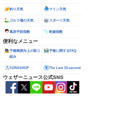
釣り天気
マリン天気
ゴルフ場の天気
スポーツ天気
風邪予防指数
乾燥指数
便利なメニュー
予報精度向上の取り
予報に関するFAQ
26】来週中頃に北日本に
【台風13号 2026】台風13号が沖縄・奄
【ダブル台風】日本列島
組み
日5時更新）
美に最接近へ 明日にかけ荒天続く（7
への影響は？（202
日5時更新）
新）
SORASHOP
The Last 10-second
ウェザーニュース公式SNS