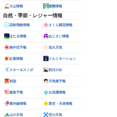
火山情報
避難情報
自然・季節・レジャー情報
花粉飛散情報
さくら開花情報
ほたる情報
あじさい情報
熱中症予報
花火天気
紅葉情報
イルミネーション
スキー＆スノボ
初日の出
初詣
天気痛予報
服装予報
お洗濯情報
紫外線情報
星空・天体情報
山の天気
空の天気