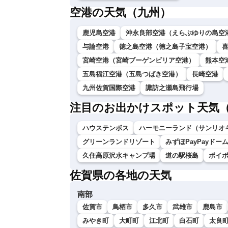
空港の天気（九州）
鹿児島空港
沖永良部空港（えらぶゆりの島空
与論空港
徳之島空港（徳之島子宝空港）
宮崎空港（宮崎ブーゲンビリア空港）
熊本空
五島福江空港（五島つばき空港）
長崎空港
九州佐賀国際空港
諏訪之瀬島飛行場
注目のお出かけスポット天気
ハウステンボス
ハーモニーランド（サンリオ
グリーンランドリゾート
みずほPayPayドー
久住高原沢水キャンプ場
道の駅桜島
ボイ
佐賀県の各地の天気
南部
佐賀市
鳥栖市
多久市
武雄市
鹿島市
みやき町
大町町
江北町
白石町
太良