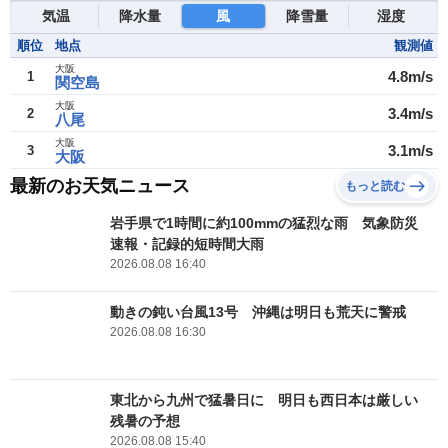
気温
降水量
風
降雪量
湿度
順位
地点
観測値
大阪
4.8m/s
1
関空島
大阪
3.4m/s
2
八尾
大阪
3.1m/s
3
大阪
最新のお天気ニュース
もっと読む
岩手県で1時間に約100mmの猛烈な雨 気象防災
速報・記録的短時間大雨
2026.08.08 16:40
動きの鈍い台風13号 沖縄は明日も荒天に警戒
2026.08.08 16:30
東北から九州で猛暑日に 明日も西日本は厳しい
残暑の予想
2026.08.08 15:40