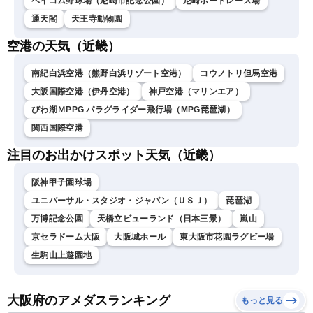
ベイコム野球場（尼崎市記念公園）
尼崎ボートレース場
通天閣
天王寺動物園
空港の天気（近畿）
南紀白浜空港（熊野白浜リゾート空港）
コウノトリ但馬空港
大阪国際空港（伊丹空港）
神戸空港（マリンエア）
びわ湖ＭPPG パラグライダー飛行場（MPG琵琶湖）
関西国際空港
注目のお出かけスポット天気（近畿）
阪神甲子園球場
ユニバーサル・スタジオ・ジャパン（ＵＳＪ）
琵琶湖
万博記念公園
天橋立ビューランド（日本三景）
嵐山
京セラドーム大阪
大阪城ホール
東大阪市花園ラグビー場
生駒山上遊園地
大阪府のアメダスランキング
もっと見る