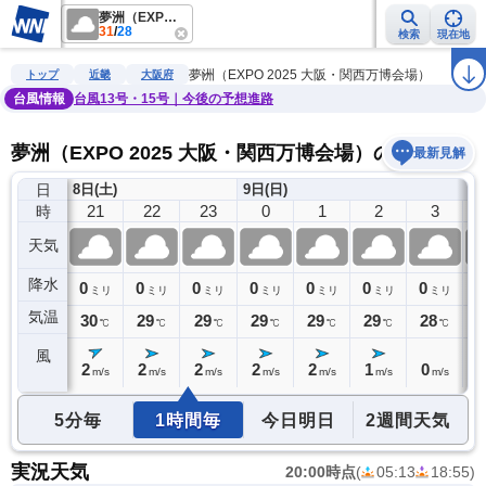
夢洲（EXPO 2025 大阪・関西万博会場）
31
/
28
検索
現在地
雨雲レーダー
台風情報
地震情報
警報・注意報
2週間天気
ラ
夢洲（EXPO 2025 大阪・関西万博会場）
トップ
近畿
大阪府
台風情報
台風13号・15号｜今後の予想進路
夢洲（EXPO 2025 大阪・関西万博会場）の天気予報
最新見解
日
8日(土)
9日(日)
20
21
22
23
0
1
2
3
時
天気
降水
0
0
0
0
0
0
0
0
0
ミリ
ミリ
ミリ
ミリ
ミリ
ミリ
ミリ
ミリ
気温
30
30
29
29
29
29
29
28
2
℃
℃
℃
℃
℃
℃
℃
℃
風
3
2
2
2
2
2
1
0
0
m/s
m/s
m/s
m/s
m/s
m/s
m/s
m/s
5分毎
1時間毎
今日明日
2週間天気
実況天気
20:00時点
(
05:13
18:55
)