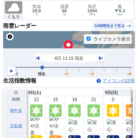
気温
湿度
気圧
風
29.8
68
1004
6.3
℃
%
hPa
m/s
くもり
雨雲レーダー
60時間先まで見る
生活指数情報
アイコンの説明
日
8日(土)
9日(日)
12
15
18
21
0
3
時間
熱中症
天気痛