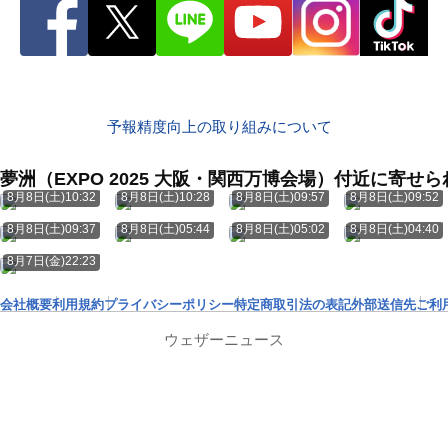
予報精度向上の取り組みについて
夢洲（EXPO 2025 大阪・関西万博会場）付近に寄せ
8月8日(土)10:32
8月8日(土)10:28
8月8日(土)09:57
8月8日(土)09:52
8月8日(土)09:37
8月8日(土)05:44
8月8日(土)05:02
8月8日(土)04:40
8月7日(金)22:23
会社概要
利用規約
プライバシーポリシー
特定商取引法の表記
外部送信先
ご利
ウェザーニュース