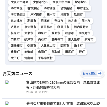
大阪市平野区
大阪市北区
大阪市中央区
堺市堺区
堺市中区
堺市東区
堺市西区
堺市南区
堺市北区
堺市美原区
岸和田市
豊中市
池田市
吹田市
泉大津市
高槻市
貝塚市
守口市
枚方市
茨木市
八尾市
泉佐野市
富田林市
寝屋川市
河内長野市
松原市
大東市
和泉市
箕面市
柏原市
羽曳野市
門真市
摂津市
高石市
藤井寺市
東大阪市
泉南市
四條畷市
交野市
大阪狭山市
阪南市
島本町
豊能町
能勢町
忠岡町
熊取町
田尻町
岬町
太子町
河南町
千早赤阪村
お天気ニュース
もっと読む
富山県で1時間に109mmの猛烈な雨 気象防災速
報・記録的短時間大雨
2026.08.08 19:15
盛岡など主要都市で激しい雷雨 道路冠水や土砂