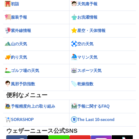
初詣
天気痛予報
服装予報
お洗濯情報
紫外線情報
星空・天体情報
山の天気
空の天気
釣り天気
マリン天気
ゴルフ場の天気
スポーツ天気
風邪予防指数
乾燥指数
便利なメニュー
予報精度向上の取り組み
予報に関するFAQ
SORASHOP
The Last 10-second
ウェザーニュース公式SNS