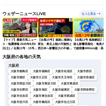
ウェザーニュースLiVE
もっと見る
ライブ放送中
【ライブ】最新天気ニュー
【台風15号】進路に複雑な
【台風13号 進路解説】
ス・地震情報 2026年8月8
変化・東北上陸の可能性と
後も影響長期化・奄美大
日(土) ／台風13号・15号
西日本へ影響拡大の不確実
で総雨量400mm超・高
ゲリラ雷雨最新見解 令和
性
に要警戒（2026.08.08
大阪府の各地の天気
8年熊本地震情報〈ウェザ
16:00）
ーニュースLiVEムーン・戸
大阪府
北美月／芳野達郎〉
大阪市都島区
大阪市福島区
大阪市此花区
大阪市西区
大阪市港区
大阪市大正区
大阪市天王寺区
大阪市浪速区
大阪市西淀川区
大阪市東淀川区
大阪市東成区
大阪市生野区
大阪市旭区
大阪市城東区
大阪市阿倍野区
大阪市住吉区
大阪市東住吉区
大阪市西成区
大阪市淀川区
大阪市鶴見区
大阪市住之江区