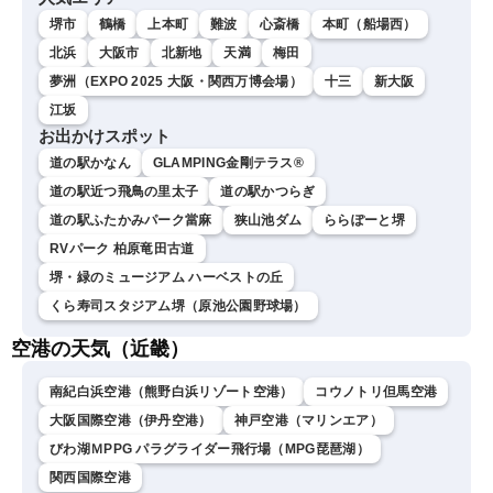
堺市
鶴橋
上本町
難波
心斎橋
本町（船場西）
北浜
大阪市
北新地
天満
梅田
夢洲（EXPO 2025 大阪・関西万博会場）
十三
新大阪
江坂
お出かけスポット
道の駅かなん
GLAMPING金剛テラス®
道の駅近つ飛鳥の里太子
道の駅かつらぎ
道の駅ふたかみパーク當麻
狭山池ダム
ららぽーと堺
RVパーク 柏原竜田古道
堺・緑のミュージアム ハーベストの丘
くら寿司スタジアム堺（原池公園野球場）
空港の天気（近畿）
南紀白浜空港（熊野白浜リゾート空港）
コウノトリ但馬空港
大阪国際空港（伊丹空港）
神戸空港（マリンエア）
びわ湖ＭPPG パラグライダー飛行場（MPG琵琶湖）
関西国際空港