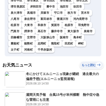
堺市中区
堺市東区
堺市西区
堺市南区
堺市北区
堺市美原区
岸和田市
豊中市
池田市
吹田市
泉大津市
高槻市
貝塚市
守口市
枚方市
茨木市
八尾市
泉佐野市
富田林市
寝屋川市
河内長野市
松原市
大東市
和泉市
箕面市
柏原市
羽曳野市
門真市
摂津市
高石市
藤井寺市
東大阪市
泉南市
四條畷市
交野市
大阪狭山市
阪南市
島本町
豊能町
能勢町
忠岡町
熊取町
田尻町
岬町
太子町
河南町
千早赤阪村
お天気ニュース
もっと読む
冬にかけてエルニーニョ現象が継続 過去最大の
偏差予想(エルニーニョ監視速報)
2026.08.10 14:50
週間天気予報 台風15号が本州横断 熱中症や急
な雷雨にも注意
2026.08.10 14:50