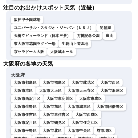
注目のお出かけスポット天気（近畿）
阪神甲子園球場
ユニバーサル・スタジオ・ジャパン（ＵＳＪ）
琵琶湖
天橋立ビューランド（日本三景）
万博記念公園
嵐山
東大阪市花園ラグビー場
生駒山上遊園地
京セラドーム大阪
大阪城ホール
大阪府の各地の天気
大阪府
大阪市都島区
大阪市福島区
大阪市此花区
大阪市西区
大阪市港区
大阪市大正区
大阪市天王寺区
大阪市浪速区
大阪市西淀川区
大阪市東淀川区
大阪市東成区
大阪市生野区
大阪市旭区
大阪市城東区
大阪市阿倍野区
大阪市住吉区
大阪市東住吉区
大阪市西成区
大阪市淀川区
大阪市鶴見区
大阪市住之江区
大阪市平野区
大阪市北区
大阪市中央区
堺市堺区