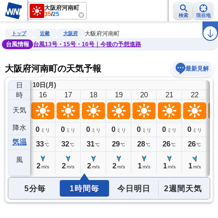
大阪府河南町
35
/
25
検索
現在地
雨雲レーダー
台風情報
地震情報
警報・注意報
2週間天気
ラ
大阪府河南町
トップ
近畿
大阪府
台風情報
台風13号・15号・16号｜今後の予想進路
大阪府河南町の天気予報
最新見解
日
10日(月)
15
16
17
18
19
20
21
22
時
天気
降水
0
0
0
0
0
0
0
0
0
ミリ
ミリ
ミリ
ミリ
ミリ
ミリ
ミリ
ミリ
気温
35
33
32
31
29
28
26
26
2
℃
℃
℃
℃
℃
℃
℃
℃
風
2
2
2
2
2
1
1
1
0
m/s
m/s
m/s
m/s
m/s
m/s
m/s
m/s
5分毎
1時間毎
今日明日
2週間天気