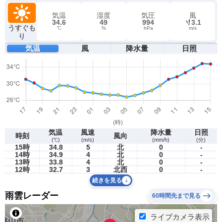
気温
湿度
気圧
風
34.6
49
994
3.1
うすぐも
℃
%
hPa
m/s
り
気温
風
降水量
日照
気温
風速
降水量
日照
時刻
風向
(℃)
(m/s)
(mm/h)
(分)
15時
34.8
5
北
0
-
14時
34.9
4
北
0
-
13時
33.8
4
北
0
-
12時
32.7
3
北西
0
-
続きを見る
雨雲レーダー
60時間先まで見る