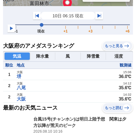
大阪府のアメダスランキング
もっと見る
気温
降水量
風
降雪量
湿度
順位
地点
観測値
大阪
15:06
1
堺
36.0℃
大阪
14:12
2
八尾
35.6℃
大阪
14:32
2
大阪
35.6℃
最新のお天気ニュース
もっと読む
台風15号(チャンホン)は明日上陸予想 関東は夕
方以降が荒天のピーク
2026.08.10 10:16