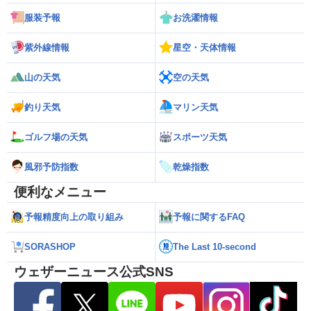
服装予報
お洗濯情報
紫外線情報
星空・天体情報
山の天気
空の天気
釣り天気
マリン天気
ゴルフ場の天気
スポーツ天気
風邪予防指数
乾燥指数
便利なメニュー
予報精度向上の取り組み
予報に関するFAQ
SORASHOP
The Last 10-second
ウェザーニュース公式SNS