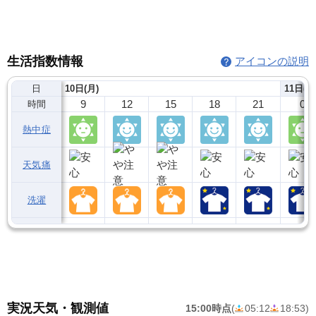
生活指数情報
アイコンの説明
日
10日(月)
11日(火
9
12
15
18
21
0
時間
熱中症
天気痛
洗濯
実況天気・観測値
15:00時点
(
05:12
18:53
)