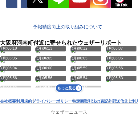
予報精度向上の取り組みについて
大阪府河南町付近に寄せられたウェザーリポート
8月10日
8月10日
8月10日
8月10日
(月)06:18
(月)06:13
(月)06:12
(月)06:07
8月10日
8月10日
8月10日
8月10日
(月)06:05
(月)06:05
(月)06:05
(月)06:05
8月10日
8月10日
8月10日
8月10日
(月)06:04
(月)06:00
(月)05:59
(月)05:56
8月10日
8月10日
8月10日
8月10日
(月)05:56
(月)05:56
(月)05:54
(月)05:53
8月10日
8月10日
8月10日
(月)05:52
(月)05:51
(月)05:49
もっと見る
会社概要
利用規約
プライバシーポリシー
特定商取引法の表記
外部送信先
ご利
ウェザーニュース