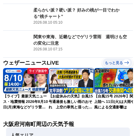
柔らかい派？硬い派？ 好みの桃が一目でわか
る“桃チャート”
2026.08.10 05:10
関東や東海、近畿などでゲリラ雷雨 週明けも空
の変化に注意
2026.08.10 07:15
ウェザーニュースLiVE
もっと見る
ライブ放送中
【ライブ】最新天気ニュー
【お盆休みの天気】台風15
【台風15号 2026年】関
ス・地震情報 2026年8月10
号通過後も激しい雨のおそ
上陸へ 11日(火)は大雨や
日(月)東海などゲリラ雷雨
れ 上空の寒気と湿った空
風による交通影響は
に注意 東北や関東は早めの
気でゲリラ雷雨に注意
台風対策を〈ウェザーニュ
大阪府河南町周辺の天気予報
ースLiVEアフタヌーン・戸
北美月／宇野沢達也〉
人気エリア